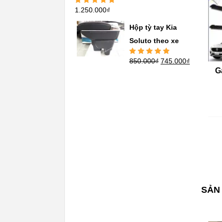
1.250.000
₫
Được xếp
hạng
5.00
5
sao
Hộp tỳ tay Kia
Soluto theo xe
850.000
₫
745.000
₫
Được xếp
hạng
5.00
5
G
sao
SẢN