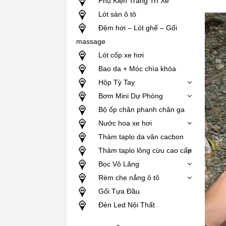
Phụ Kiện Trang Trí Xe
Lót sàn ô tô
Đệm hơi – Lót ghế – Gối
massage
Lót cốp xe hơi
Bao da + Móc chìa khóa
Hộp Tỳ Tay
Bơm Mini Dự Phòng
Bộ ốp chân phanh chân ga
Nước hoa xe hơi
Thảm taplo da vân cacbon
Thảm taplo lông cừu cao cấp
Bọc Vô Lăng
Rèm che nắng ô tô
Gối Tựa Đầu
Đèn Led Nội Thất