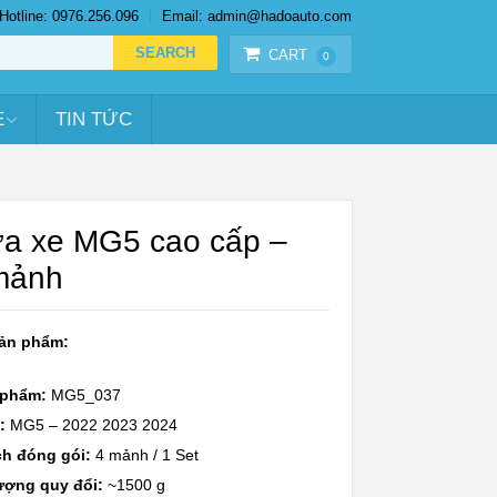
Hotline: 0976.256.096
Email: admin@hadoauto.com
CART
0
E
TIN TỨC
a xe MG5 cao cấp –
mảnh
sản phẩm:
 phẩm:
MG5_037
:
MG5 – 2022 2023 2024
h đóng gói:
4 mảnh / 1 Set
ượng quy đổi:
~1500 g