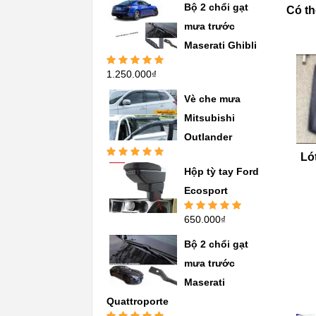
Được xếp
Bộ 2 chổi gạt
Có th
hạng
5.00
5
sao
mưa trước
Maserati Ghibli
1.250.000
₫
Được xếp
hạng
5.00
5
sao
Vè che mưa
Mitsubishi
Outlander
Ló
Được xếp
Hộp tỳ tay Ford
hạng
5.00
5
sao
Ecosport
650.000
₫
Được xếp
hạng
5.00
5
sao
Bộ 2 chổi gạt
mưa trước
Maserati
Quattroporte