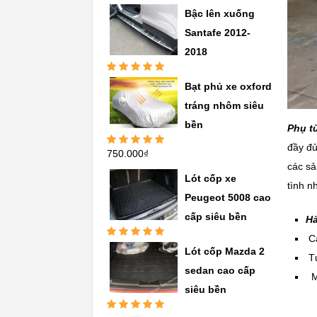
Được xếp
Bậc lên xuống
hạng
5.00
5
sao
Santafe 2012-
2018
Được xếp
Bạt phủ xe oxford
hạng
5.00
5
sao
tráng nhôm siêu
bền
Phụ t
đầy đủ
750.000
₫
Được xếp
hạng
5.00
5
các sả
sao
Lót cốp xe
tình n
Peugeot 5008 cao
cấp siêu bền
Hà
Cậ
Được xếp
Lót cốp Mazda 2
hạng
5.00
5
Tư
sao
sedan cao cấp
Mọ
siêu bền