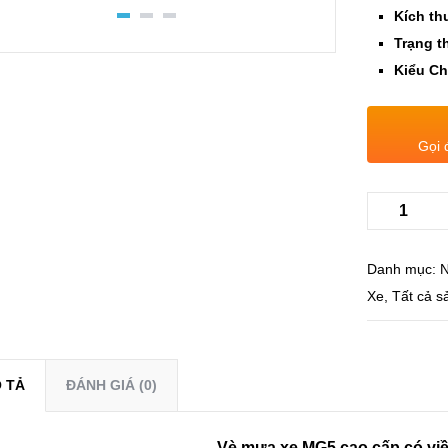
Kích th
Trạng th
Kiểu Ch
Gọi 
Danh mục:
N
Xe
,
Tất cả 
 TẢ
ĐÁNH GIÁ (0)
Vè mưa xe MG5 cao cấp có viề