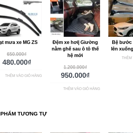
ạt mưa xe MG ZS
Đệm xe hơi| Giường
Bệ bước 
nằm ghế sau ô tô thế
lên xuốn
650.000
₫
hệ mới
THÊM 
480.000
₫
1.200.000
₫
950.000
₫
THÊM VÀO GIỎ HÀNG
THÊM VÀO GIỎ HÀNG
 PHẨM TƯƠNG TỰ