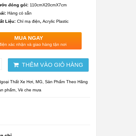
ước đóng gói:
110cmX20cmX7cm
ái:
Hàng có sẵn
ất Liệu:
Chỉ mạ điện
,
Acrylic Plastic
MUA NGAY
điện xác nhận và giao hàng tận nơi
THÊM VÀO GIỎ HÀNG
goại Thất Xe Hơi
,
MG
,
Sản Phẩm Theo Hãng
sản phẩm
,
Vè che mưa
n chỉ