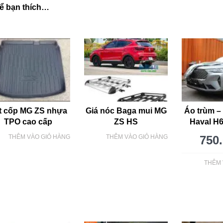
ể bạn thích…
t cốp MG ZS nhựa
Giá nóc Baga mui MG
Áo trùm –
TPO cao cấp
ZS HS
Haval H6
THÊM VÀO GIỎ HÀNG
THÊM VÀO GIỎ HÀNG
750
THÊM 