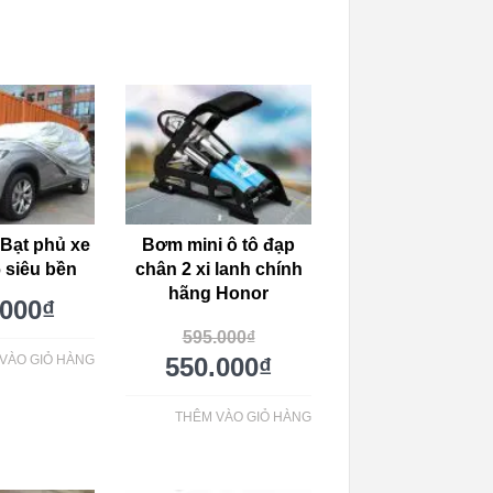
 Bạt phủ xe
Bơm mini ô tô đạp
 siêu bền
chân 2 xi lanh chính
hãng Honor
.000
₫
595.000
₫
VÀO GIỎ HÀNG
550.000
₫
THÊM VÀO GIỎ HÀNG