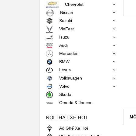
Chevrolet
Nissan
Suzuki
VinFast
Isuzu
Audi
Mercedes
BMW
Lexus
Volkswagen
Volvo
Skoda
Omoda & Jaecoo
MÔ
NỘI THẤT XE HƠI
Aó Ghế Xe Hơi