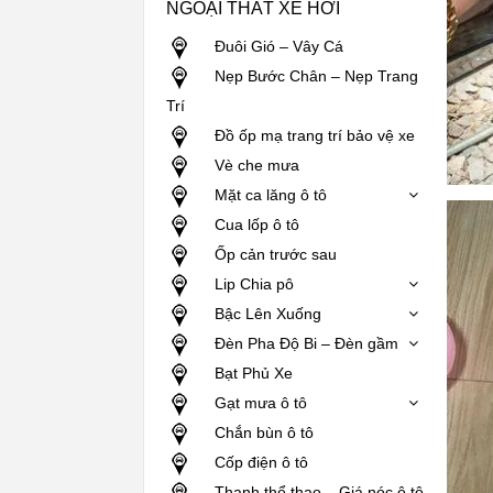
NGOẠI THẤT XE HƠI
Đuôi Gió – Vây Cá
Nẹp Bước Chân – Nẹp Trang
Trí
Đồ ốp mạ trang trí bảo vệ xe
Vè che mưa
Mặt ca lăng ô tô
Cua lốp ô tô
Ốp cản trước sau
Lip Chia pô
Bậc Lên Xuống
Đèn Pha Độ Bi – Đèn gầm
Bạt Phủ Xe
Gạt mưa ô tô
Chắn bùn ô tô
Cốp điện ô tô
Thanh thể thao – Giá nóc ô tô