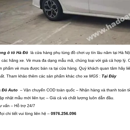
ùng ô tô Hà Đô
là cửa hàng phụ tùng đồ chơi uy tín lâu năm tại Hà N
 các hãng xe. Vè mưa đa dạng mẫu mã, chủng loại với giá cả hợp lý. Ch
n phẩm vè mưa được bán ra tại cửa hàng. Quý khách quan tâm hãy liên 
hất. Tham khảo thêm các sản phẩm khác cho xe
MG5
:
Tại Đây
 Đô Auto
– Vận chuyển COD toàn quốc – Nhận hàng và thanh toán tiề
p nhật mẫu mới liên tục – Giá cả và chất lượng luôn dẫn đầu.
 vấn – Hỗ trợ 24/7
i chi tiết vui lòng liên hệ –
0976.256.096