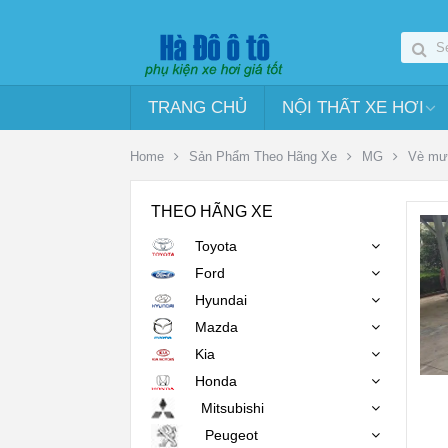
TRANG CHỦ
NỘI THẤT XE HƠI
Home
Sản Phẩm Theo Hãng Xe
MG
Vè mư
THEO HÃNG XE
Toyota
Ford
Hyundai
Mazda
Kia
Honda
Mitsubishi
Peugeot