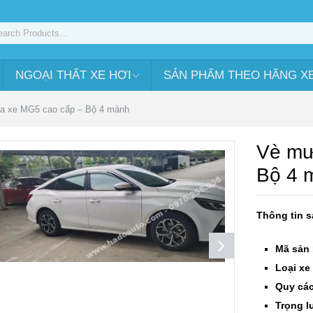
NGOẠI THẤT XE HƠI
SẢN PHẨM THEO HÃNG X
a xe MG5 cao cấp – Bộ 4 mảnh
Vè mư
Bộ 4 
Thông tin 
Mã sản
Loại xe 
Quy các
Trọng l