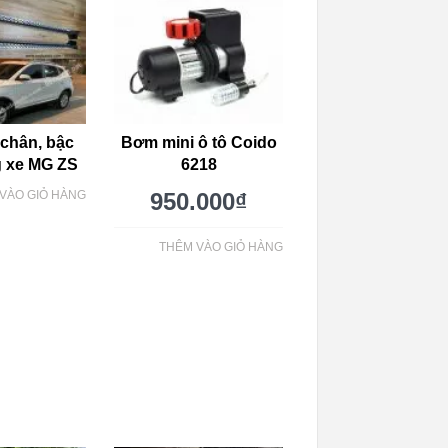
chân, bậc
Bơm mini ô tô Coido
g xe MG ZS
6218
VÀO GIỎ HÀNG
950.000
₫
THÊM VÀO GIỎ HÀNG