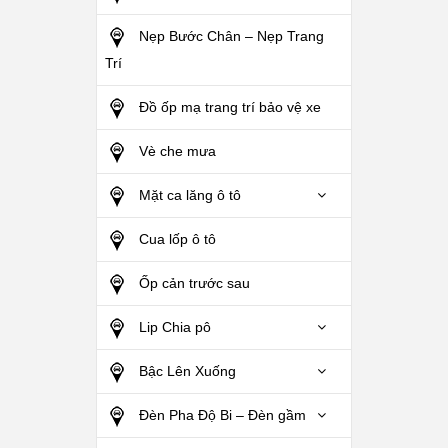
Nẹp Bước Chân – Nẹp Trang
Trí
Đồ ốp mạ trang trí bảo vệ xe
Vè che mưa
Mặt ca lăng ô tô
Cua lốp ô tô
Ốp cản trước sau
Lip Chia pô
Bậc Lên Xuống
Đèn Pha Độ Bi – Đèn gầm