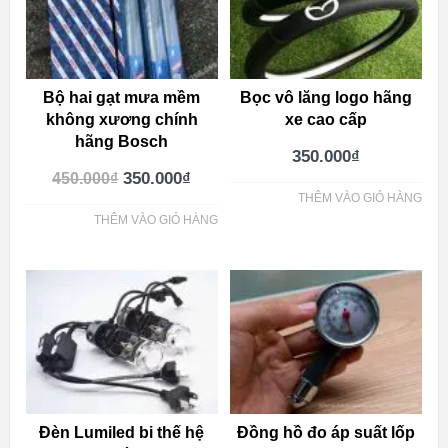
Bộ hai gạt mưa mềm
Bọc vô lăng logo hãng
không xương chính
xe cao cấp
hãng Bosch
350.000
₫
350.000
₫
450.000
₫
THÊM VÀO GIỎ HÀNG
THÊM VÀO GIỎ HÀNG
Đèn Lumiled bi thế hệ
Đồng hồ đo áp suất lốp