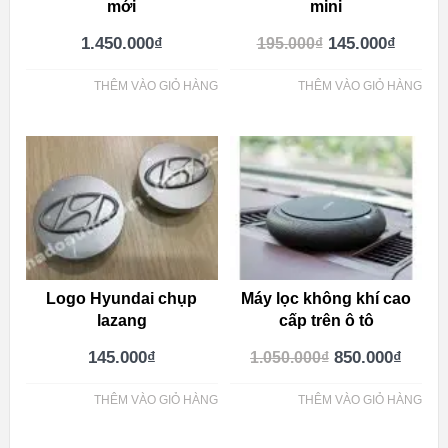
mới
mini
1.450.000
₫
145.000
₫
195.000
₫
THÊM VÀO GIỎ HÀNG
THÊM VÀO GIỎ HÀNG
Logo Hyundai chụp
Máy lọc không khí cao
lazang
cấp trên ô tô
145.000
₫
850.000
₫
1.050.000
₫
THÊM VÀO GIỎ HÀNG
THÊM VÀO GIỎ HÀNG