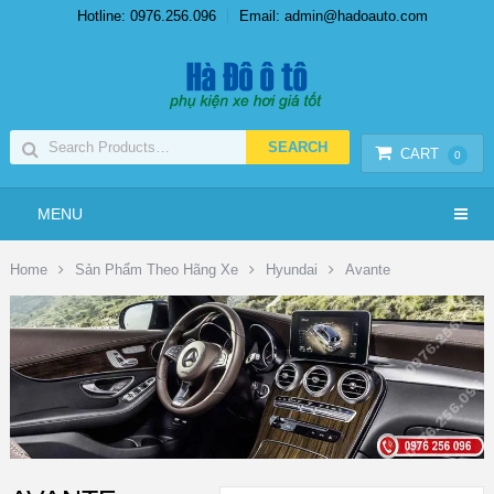
Hotline: 0976.256.096
Email: admin@hadoauto.com
CART
0
MENU
Home
Sản Phẩm Theo Hãng Xe
Hyundai
Avante