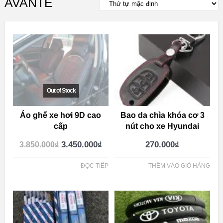
AVANTE
Áo ghế xe hơi 9D cao
Bao da chìa khóa cơ 3
cấp
nút cho xe Hyundai
3.450.000
₫
270.000
₫
3.850.000
₫
ĐỌC TIẾP
THÊM VÀO GIỎ HÀNG