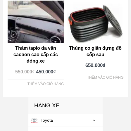
Thảm taplo da vân
Thùng co giãn đựng đồ
cacbon cao cấp các
cốp sau
dòng xe
650.000
₫
450.000
₫
550.000
₫
THÊM VÀO GIỎ HÀNG
THÊM VÀO GIỎ HÀNG
HÃNG XE
Toyota