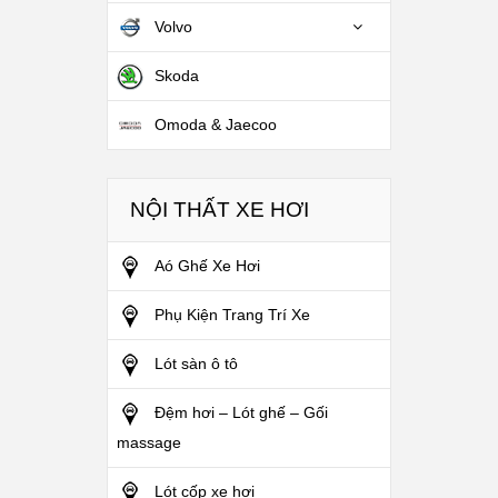
Volvo
Skoda
Omoda & Jaecoo
NỘI THẤT XE HƠI
Aó Ghế Xe Hơi
Phụ Kiện Trang Trí Xe
Lót sàn ô tô
Đệm hơi – Lót ghế – Gối
massage
Lót cốp xe hơi