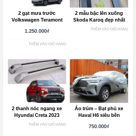
2 gạt mưa trước
2 mẫu bậc lên xuống
Volkswagen Teramont
Skoda Karoq đẹp nhất
THÊM VÀO GIỎ HÀNG
1.250.000
₫
THÊM VÀO GIỎ HÀNG
2 thanh nóc ngang xe
Áo trùm – Bạt phủ xe
Hyundai Creta 2023
Haval H6 siêu bền
THÊM VÀO GIỎ HÀNG
750.000
₫