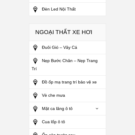
Đèn Led Nội Thất
NGOẠI THẤT XE HƠI
Đuôi Gió – Vây Cá
Nẹp Bước Chân – Nẹp Trang
Trí
Đồ ốp mạ trang trí bảo vệ xe
Vè che mưa
Mặt ca lăng ô tô
Cua lốp ô tô
Ốp cản trước sau