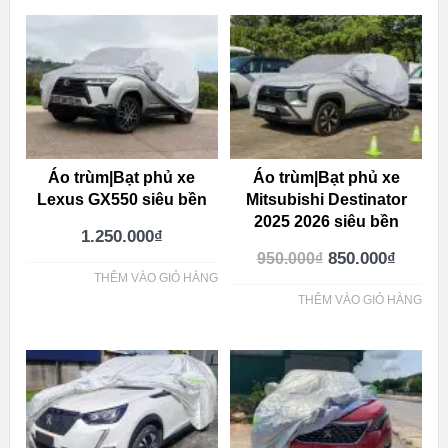
Áo trùm|Bạt phủ xe
Áo trùm|Bạt phủ xe
Lexus GX550 siêu bền
Mitsubishi Destinator
2025 2026 siêu bền
1.250.000
₫
850.000
₫
950.000
₫
THÊM VÀO GIỎ HÀNG
THÊM VÀO GIỎ HÀNG