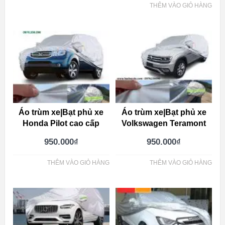
THÊM VÀO GIỎ HÀNG
Áo trùm xe|Bạt phủ xe
Áo trùm xe|Bạt phủ xe
Honda Pilot cao cấp
Volkswagen Teramont
950.000
₫
950.000
₫
THÊM VÀO GIỎ HÀNG
THÊM VÀO GIỎ HÀNG