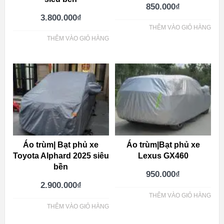
850.000
₫
3.800.000
₫
THÊM VÀO GIỎ HÀNG
THÊM VÀO GIỎ HÀNG
Áo trùm| Bạt phủ xe
Áo trùm|Bạt phủ xe
Toyota Alphard 2025 siêu
Lexus GX460
bền
950.000
₫
2.900.000
₫
THÊM VÀO GIỎ HÀNG
THÊM VÀO GIỎ HÀNG