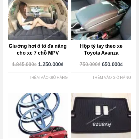
Giường hơi ô tô đa năng
Hộp tỳ tay theo xe
cho xe 7 chỗ MPV
Toyota Avanza
1.250.000
₫
650.000
₫
1.845.000
₫
750.000
₫
THÊM VÀO GIỎ HÀNG
THÊM VÀO GIỎ HÀNG