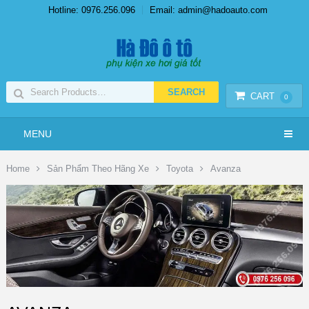
Hotline: 0976.256.096
Email: admin@hadoauto.com
CART
0
MENU
Home
Sản Phẩm Theo Hãng Xe
Toyota
Avanza