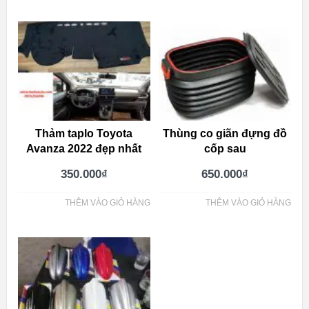
Thảm taplo Toyota
Thùng co giãn đựng đồ
Avanza 2022 đẹp nhất
cốp sau
350.000
₫
650.000
₫
THÊM VÀO GIỎ HÀNG
THÊM VÀO GIỎ HÀNG