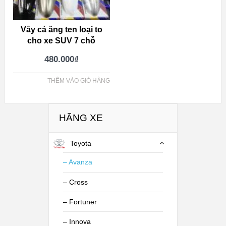
Vây cá ăng ten loại to
cho xe SUV 7 chỗ
480.000
₫
THÊM VÀO GIỎ HÀNG
HÃNG XE
Toyota
– Avanza
– Cross
– Fortuner
– Innova