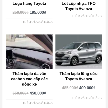
Logo hãng Toyota
Lót cốp nhựa TPO
Toyota Avanza
195.000
₫
250.000
₫
THÊM VÀO GIỎ HÀNG
THÊM VÀO GIỎ HÀNG
Thảm taplo da vân
Thảm taplo lông cừu
cacbon cao cấp các
Toyota Avanza
dòng xe
400.000
₫
485.000
₫
450.000
₫
550.000
₫
THÊM VÀO GIỎ HÀNG
THÊM VÀO GIỎ HÀNG