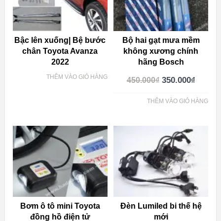
Bậc lên xuống| Bệ bước
Bộ hai gạt mưa mềm
chân Toyota Avanza
không xương chính
2022
hãng Bosch
THÊM VÀO GIỎ HÀNG
350.000
₫
450.000
₫
THÊM VÀO GIỎ HÀNG
Bơm ô tô mini Toyota
Đèn Lumiled bi thế hệ
đồng hồ điện tử
mới