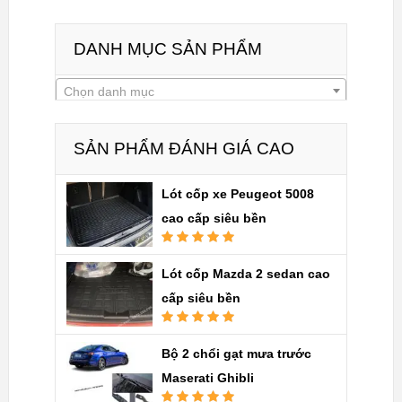
DANH MỤC SẢN PHẨM
Chọn danh mục
SẢN PHẨM ĐÁNH GIÁ CAO
Lót cốp xe Peugeot 5008
cao cấp siêu bền
Được xếp
hạng
5.00
5
Lót cốp Mazda 2 sedan cao
sao
cấp siêu bền
Được xếp
hạng
5.00
5
Bộ 2 chổi gạt mưa trước
sao
Maserati Ghibli