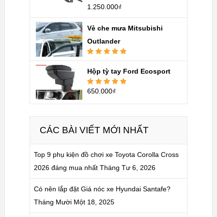
1.250.000
₫
Được xếp
hạng
5.00
5
sao
Vè che mưa Mitsubishi
Outlander
Được xếp
hạng
5.00
5
Hộp tỳ tay Ford Ecosport
sao
650.000
₫
Được xếp
hạng
5.00
5
sao
CÁC BÀI VIẾT MỚI NHẤT
Top 9 phụ kiện đồ chơi xe Toyota Corolla Cross
2026 đáng mua nhất
Tháng Tư 6, 2026
Có nên lắp đặt Giá nóc xe Hyundai Santafe?
Tháng Mười Một 18, 2025