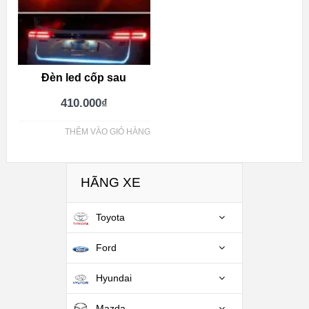
Đèn led cốp sau
410.000
₫
THÊM VÀO GIỎ HÀNG
HÃNG XE
Toyota
Ford
Hyundai
Mazda