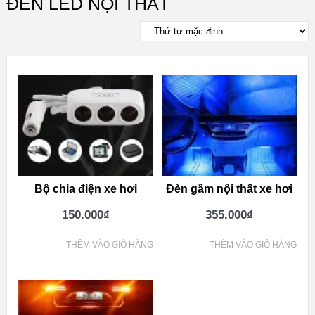
ĐÈN LED NỘI THẤT
Bộ chia điện xe hơi
Đèn gầm nội thất xe hơi
150.000
₫
355.000
₫
THÊM VÀO GIỎ HÀNG
THÊM VÀO GIỎ HÀNG