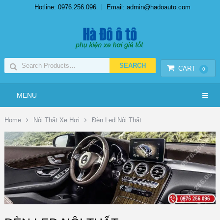
Hotline: 0976.256.096
Email: admin@hadoauto.com
CART
0
MENU
Home
Nội Thất Xe Hơi
Đèn Led Nội Thất