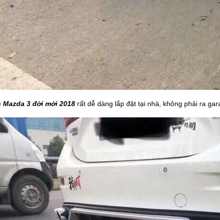
ô Mazda 3 đời mới 2018
rất dễ dàng lắp đặt tại nhà, không phải ra gar