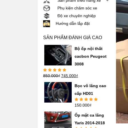
Sản phẩm theo hãng xe
Phụ kiện chăm sóc xe
Độ xe chuyên nghiệp
Hướng dẫn lắp đặt
SẢN PHẨM ĐÁNH GIÁ CAO
Bộ ốp nội thất
cacbon Peugeot
3008
850.000
₫
745.000
₫
Được xếp
hạng
5.00
5
sao
Bọc vô lăng cao
cấp HD01
150.000
₫
Được xếp
hạng
5.00
5
sao
Ốp mặt ca lăng
Yaris 2014-2018