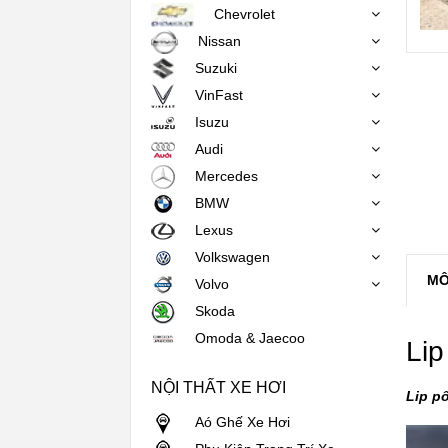
Chevrolet
Nissan
Suzuki
VinFast
Isuzu
Audi
Mercedes
BMW
Lexus
Volkswagen
MÔ
Volvo
Skoda
Omoda & Jaecoo
Lip
NỘI THẤT XE HƠI
Lip p
Aó Ghế Xe Hơi