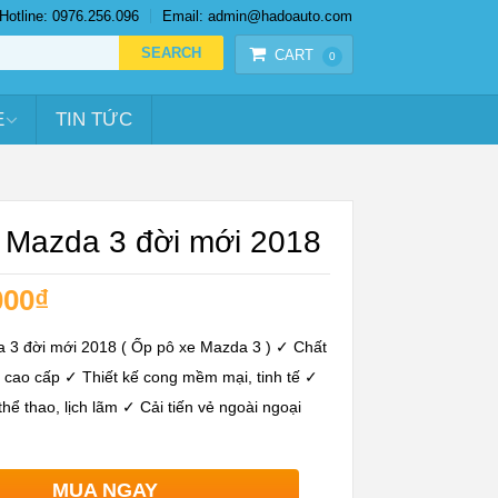
Hotline: 0976.256.096
Email: admin@hadoauto.com
CART
0
E
TIN TỨC
ô Mazda 3 đời mới 2018
000
₫
a 3 đời mới 2018 ( Ốp pô xe Mazda 3 ) ✓ Chất
 cao cấp ✓ Thiết kế cong mềm mại, tinh tế ✓
hể thao, lịch lãm ✓ Cải tiến vẻ ngoài ngoại
MUA NGAY