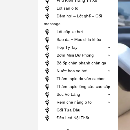
Phụ Kiện Trang Trí Xe
Lót sàn ô tô
Đệm hơi – Lót ghế – Gối
massage
Lót cốp xe hơi
Bao da + Móc chìa khóa
Hộp Tỳ Tay
Bơm Mini Dự Phòng
Bộ ốp chân phanh chân ga
Nước hoa xe hơi
Thảm taplo da vân cacbon
Thảm taplo lông cừu cao cấp
Bọc Vô Lăng
Rèm che nắng ô tô
Gối Tựa Đầu
Đèn Led Nội Thất