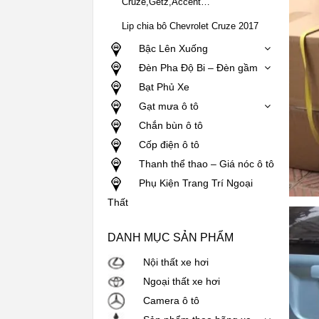
Cruze,Getz,Accent…
Lip chia bô Chevrolet Cruze 2017
Bậc Lên Xuống
Đèn Pha Độ Bi – Đèn gầm
Bạt Phủ Xe
Gạt mưa ô tô
Chắn bùn ô tô
Cốp điện ô tô
Thanh thể thao – Giá nóc ô tô
Phụ Kiện Trang Trí Ngoại
Thất
DANH MỤC SẢN PHẨM
Nội thất xe hơi
Ngoại thất xe hơi
Camera ô tô