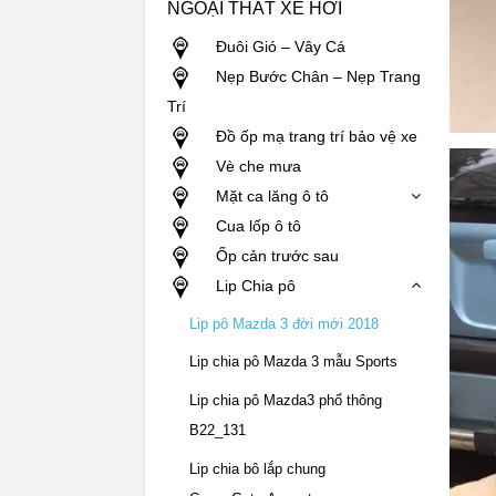
NGOẠI THẤT XE HƠI
Đuôi Gió – Vây Cá
Nẹp Bước Chân – Nẹp Trang
Trí
Đồ ốp mạ trang trí bảo vệ xe
Vè che mưa
Mặt ca lăng ô tô
Cua lốp ô tô
Ốp cản trước sau
Lip Chia pô
Lip pô Mazda 3 đời mới 2018
Lip chia pô Mazda 3 mẫu Sports
Lip chia pô Mazda3 phổ thông
B22_131
Lip chia bô lắp chung