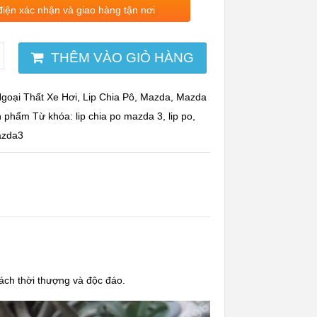
điện xác nhận và giao hàng tận nơi
THÊM VÀO GIỎ HÀNG
goại Thất Xe Hơi
,
Lip Chia Pô
,
Mazda
,
Mazda
n phẩm
Từ khóa:
lip chia po mazda 3
,
lip po
,
zda3
ách thời thượng và độc đáo.