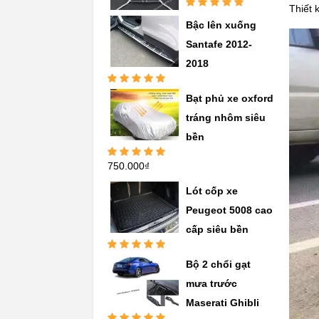
Thiết 
Được xếp
Bậc lên xuống
hạng
5.00
5
sao
Santafe 2012-
2018
Được xếp
Bạt phủ xe oxford
hạng
5.00
5
sao
tráng nhôm siêu
bền
750.000
₫
Được xếp
hạng
5.00
5
sao
Lót cốp xe
Peugeot 5008 cao
cấp siêu bền
Được xếp
Bộ 2 chổi gạt
hạng
5.00
5
sao
mưa trước
Maserati Ghibli