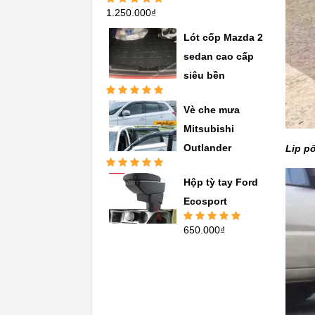
1.250.000
₫
Được xếp
hạng
5.00
5
sao
Lót cốp Mazda 2
sedan cao cấp
siêu bền
Được xếp
Vè che mưa
hạng
5.00
5
sao
Mitsubishi
Outlander
Lip p
Được xếp
Hộp tỳ tay Ford
hạng
5.00
5
sao
Ecosport
650.000
₫
Được xếp
hạng
5.00
5
sao