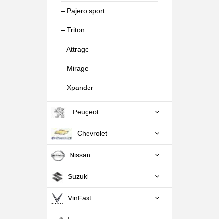
– Pajero sport
– Triton
– Attrage
– Mirage
– Xpander
Peugeot
Chevrolet
Nissan
Suzuki
VinFast