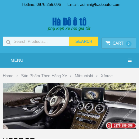
Hotline: 0976.256.096
Email: admin@hadoauto.com
CART
0
MENU
Home
Sản Phẩm Theo Hãng Xe
Mitsubishi
Xforce