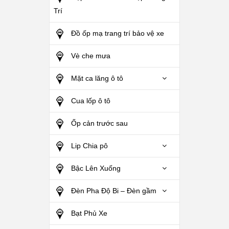
Trí
Đồ ốp mạ trang trí bảo vệ xe
Vè che mưa
Mặt ca lăng ô tô
Cua lốp ô tô
Ốp cản trước sau
Lip Chia pô
Bậc Lên Xuống
Đèn Pha Độ Bi – Đèn gầm
Bạt Phủ Xe