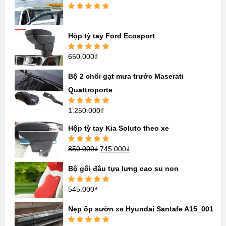
Được xếp
hạng
5.00
5
sao
Hộp tỳ tay Ford Ecosport
650.000
₫
Được xếp
hạng
5.00
5
sao
Bộ 2 chổi gạt mưa trước Maserati
Quattroporte
1.250.000
₫
Được xếp
hạng
5.00
5
sao
Hộp tỳ tay Kia Soluto theo xe
850.000
₫
745.000
₫
Được xếp
hạng
5.00
5
sao
Bộ gối đầu tựa lưng cao su non
545.000
₫
Được xếp
hạng
5.00
5
sao
Nẹp ốp sườn xe Hyundai Santafe A15_001