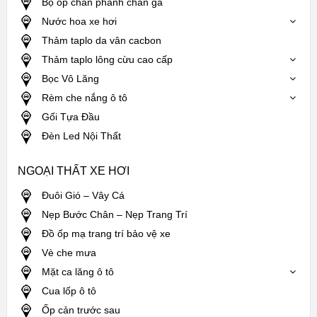
Bộ ốp chân phanh chân ga
Nước hoa xe hơi
Thảm taplo da vân cacbon
Thảm taplo lông cừu cao cấp
Bọc Vô Lăng
Rèm che nắng ô tô
Gối Tựa Đầu
Đèn Led Nội Thất
NGOẠI THẤT XE HƠI
Đuôi Gió – Vây Cá
Nẹp Bước Chân – Nẹp Trang Trí
Đồ ốp mạ trang trí bảo vệ xe
Vè che mưa
Mặt ca lăng ô tô
Cua lốp ô tô
Ốp cản trước sau