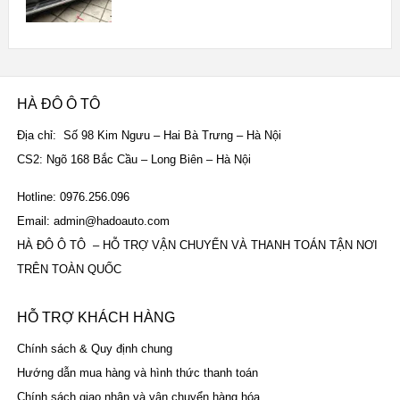
Được xếp
hạng
5.00
5
sao
HÀ ĐÔ Ô TÔ
Địa chỉ: Số 98 Kim Ngưu – Hai Bà Trưng – Hà Nội
CS2: Ngõ 168 Bắc Cầu – Long Biên – Hà Nội
Hotline: 0976.256.096
Email: admin@hadoauto.com
HÀ ĐÔ Ô TÔ – HỖ TRỢ VẬN CHUYỂN VÀ THANH TOÁN TẬN NƠI
TRÊN TOÀN QUỐC
HỖ TRỢ KHÁCH HÀNG
Chính sách & Quy định chung
Hướng dẫn mua hàng và hình thức thanh toán
Chính sách giao nhận và vận chuyển hàng hóa