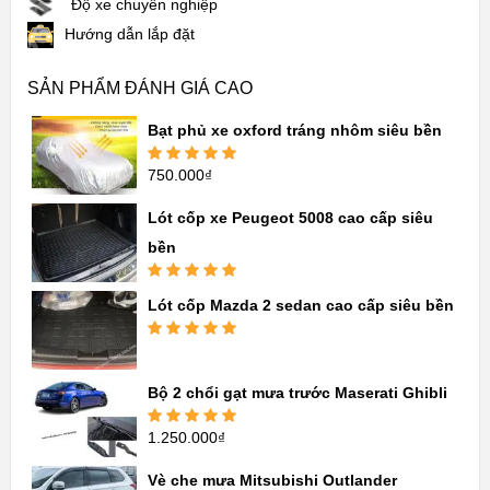
Độ xe chuyên nghiệp
Hướng dẫn lắp đặt
SẢN PHẨM ĐÁNH GIÁ CAO
Bạt phủ xe oxford tráng nhôm siêu bền
750.000
₫
Được xếp
hạng
5.00
5
sao
Lót cốp xe Peugeot 5008 cao cấp siêu
bền
Được xếp
Lót cốp Mazda 2 sedan cao cấp siêu bền
hạng
5.00
5
sao
Được xếp
hạng
5.00
5
sao
Bộ 2 chổi gạt mưa trước Maserati Ghibli
1.250.000
₫
Được xếp
hạng
5.00
5
sao
Vè che mưa Mitsubishi Outlander