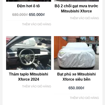
Đệm hơi ô tô
Bộ 2 chổi gạt mưa trước
Mitsubishi Xforce
650.000
₫
680.000
₫
THÊM VÀO GIỎ HÀNG
THÊM VÀO GIỎ HÀNG
Thảm taplo Mitsubishi
Bạt phủ xe Mitsubishi
Xforce 2024
Xforce siêu bền
THÊM VÀO GIỎ HÀNG
650.000
₫
THÊM VÀO GIỎ HÀNG