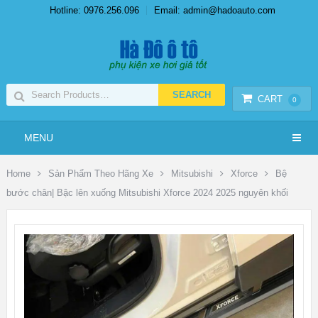
Hotline: 0976.256.096
Email: admin@hadoauto.com
CART
0
MENU
Home
Sản Phẩm Theo Hãng Xe
Mitsubishi
Xforce
Bệ
bước chân| Bậc lên xuống Mitsubishi Xforce 2024 2025 nguyên khối