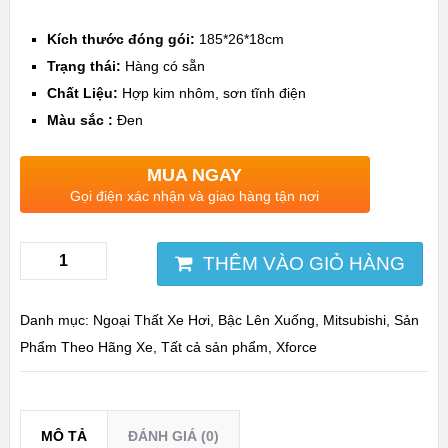
Kích thước đóng gói:
185*26*18cm
Trạng thái:
Hàng có sẵn
Chất Liệu:
Hợp kim nhôm, sơn tĩnh điện
Màu sắc :
Đen
MUA NGAY
Gọi điện xác nhận và giao hàng tận nơi
THÊM VÀO GIỎ HÀNG
Danh mục:
Ngoại Thất Xe Hơi
,
Bậc Lên Xuống
,
Mitsubishi
,
Sản
Phẩm Theo Hãng Xe
,
Tất cả sản phẩm
,
Xforce
MÔ TẢ
ĐÁNH GIÁ (0)