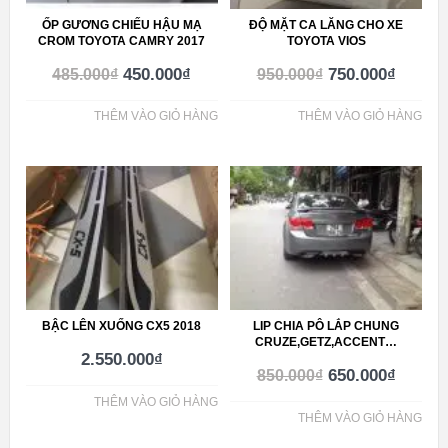
ỐP GƯƠNG CHIẾU HẬU MẠ
ĐỘ MẶT CA LĂNG CHO XE
CROM TOYOTA CAMRY 2017
TOYOTA VIOS
450.000
₫
750.000
₫
485.000
₫
950.000
₫
THÊM VÀO GIỎ HÀNG
THÊM VÀO GIỎ HÀNG
BẬC LÊN XUỐNG CX5 2018
LIP CHIA PÔ LẮP CHUNG
CRUZE,GETZ,ACCENT…
2.550.000
₫
650.000
₫
850.000
₫
THÊM VÀO GIỎ HÀNG
THÊM VÀO GIỎ HÀNG