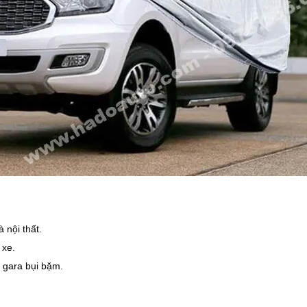
 nội thất.
 xe.
g gara bụi bặm.