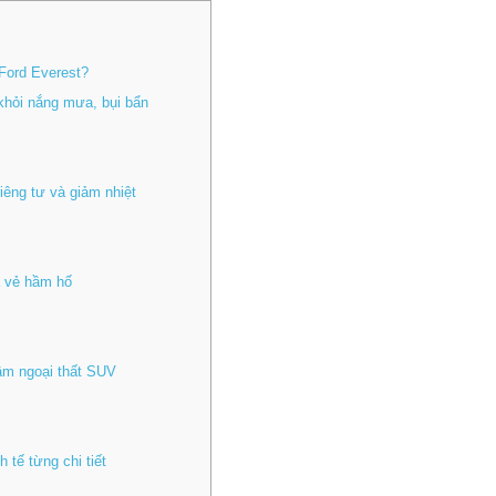
 Ford Everest?
 khỏi nắng mưa, bụi bẩn
iêng tư và giảm nhiệt
à vẻ hầm hố
ầm ngoại thất SUV
 tế từng chi tiết