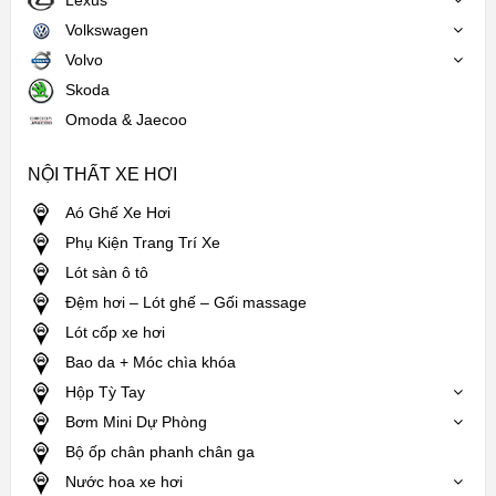
Lexus
Volkswagen
Volvo
Skoda
Omoda & Jaecoo
NỘI THẤT XE HƠI
Aó Ghế Xe Hơi
Phụ Kiện Trang Trí Xe
Lót sàn ô tô
Đệm hơi – Lót ghế – Gối massage
Lót cốp xe hơi
Bao da + Móc chìa khóa
Hộp Tỳ Tay
Bơm Mini Dự Phòng
Bộ ốp chân phanh chân ga
Nước hoa xe hơi