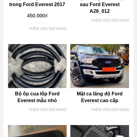
trong Ford Everest 2017
sau Ford Everest
A26_012
450.000
₫
THÊM VÀO GIỎ HÀNG
THÊM VÀO GIỎ HÀNG
Bộ ốp cua lốp Ford
Mặt ca lăng độ Ford
Everest mẫu nhỏ
Everest cao cấp
THÊM VÀO GIỎ HÀNG
THÊM VÀO GIỎ HÀNG