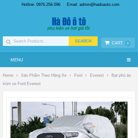
Hotline: 0976.256.096
Email: admin@hadoauto.com
CART
0
MENU
Home
Sản Phẩm Theo Hãng Xe
Ford
Everest
Bạt phủ áo
trùm xe Ford Everest