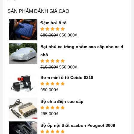
SẢN PHẨM ĐÁNH GIÁ CAO
Đệm hơi ô tô
680.000
₫
650.000
₫
Được xếp
hạng
5.00
5
sao
Bạt phủ xe tráng nhôm cao cấp cho xe 4
chỗ
715.000
₫
550.000
₫
Được xếp
hạng
5.00
5
sao
Bơm mini ô tô Coido 6218
950.000
₫
Được xếp
hạng
5.00
5
sao
Bộ chia điện cao cấp
295.000
₫
Được xếp
hạng
5.00
5
sao
Bộ ốp nội thất cacbon Peugeot 3008