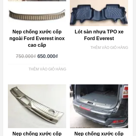
Nẹp chống xước cốp
Lót sàn nhựa TPO xe
ngoài Ford Everest inox
Ford Everest
cao cấp
THÊM VÀO GIỎ HÀNG
650.000
₫
750.000
₫
THÊM VÀO GIỎ HÀNG
Nẹp chống xước cốp
Nẹp chống xước cốp