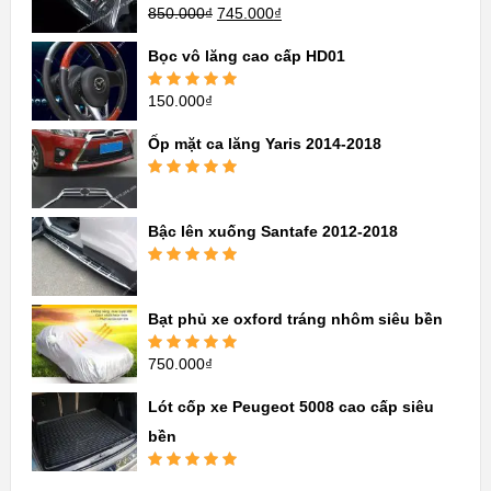
850.000
₫
745.000
₫
Được xếp
hạng
5.00
5
sao
Bọc vô lăng cao cấp HD01
150.000
₫
Được xếp
hạng
5.00
5
sao
Ốp mặt ca lăng Yaris 2014-2018
Được xếp
hạng
5.00
5
sao
Bậc lên xuống Santafe 2012-2018
Được xếp
hạng
5.00
5
sao
Bạt phủ xe oxford tráng nhôm siêu bền
750.000
₫
Được xếp
hạng
5.00
5
sao
Lót cốp xe Peugeot 5008 cao cấp siêu
bền
Được xếp