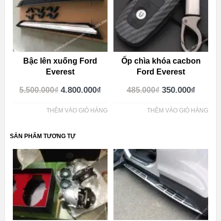
Bậc lên xuống Ford
Ốp chìa khóa cacbon
Everest
Ford Everest
4.800.000
₫
350.000
₫
5.500.000
₫
485.000
₫
THÊM VÀO GIỎ HÀNG
THÊM VÀO GIỎ HÀNG
SẢN PHẨM TƯƠNG TỰ