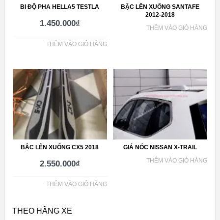
BI ĐỘ PHA HELLA5 TESTLA
BẬC LÊN XUỐNG SANTAFE
2012-2018
1.450.000
₫
THÊM VÀO GIỎ HÀNG
THÊM VÀO GIỎ HÀNG
BẬC LÊN XUỐNG CX5 2018
GIÁ NÓC NISSAN X-TRAIL
THÊM VÀO GIỎ HÀNG
2.550.000
₫
THÊM VÀO GIỎ HÀNG
THEO HÃNG XE