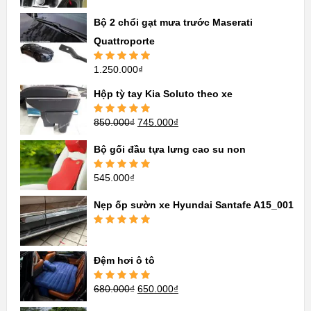
hạng
5.00
5
sao
Bộ 2 chổi gạt mưa trước Maserati
Quattroporte
1.250.000
₫
Được xếp
hạng
5.00
5
sao
Hộp tỳ tay Kia Soluto theo xe
850.000
₫
745.000
₫
Được xếp
hạng
5.00
5
sao
Bộ gối đầu tựa lưng cao su non
545.000
₫
Được xếp
hạng
5.00
5
sao
Nẹp ốp sườn xe Hyundai Santafe A15_001
Được xếp
hạng
5.00
5
sao
Đệm hơi ô tô
680.000
₫
650.000
₫
Được xếp
hạng
5.00
5
sao