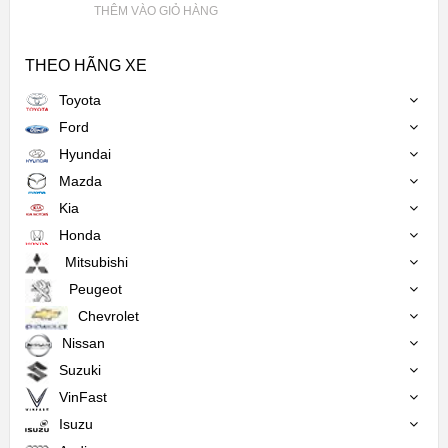
THÊM VÀO GIỎ HÀNG
THEO HÃNG XE
Toyota
Ford
Hyundai
Mazda
Kia
Honda
Mitsubishi
Peugeot
Chevrolet
Nissan
Suzuki
VinFast
Isuzu