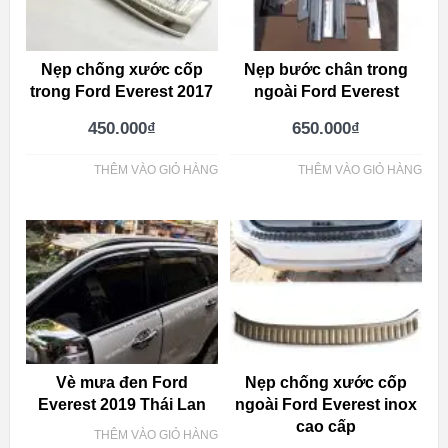
Nẹp chống xước cốp
Nẹp bước chân trong
trong Ford Everest 2017
ngoài Ford Everest
450.000
₫
650.000
₫
THÊM VÀO GIỎ HÀNG
THÊM VÀO GIỎ HÀNG
Vè mưa đen Ford
Nẹp chống xước cốp
Everest 2019 Thái Lan
ngoài Ford Everest inox
cao cấp
THÊM VÀO GIỎ HÀNG