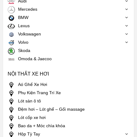
Audi
Mercedes
BMW
Lexus
Volkswagen
Volvo
Skoda
Omoda & Jaecoo
NỘI THẤT XE HƠI
Aó Ghế Xe Hơi
Phụ Kiện Trang Trí Xe
Lót sàn ô tô
Đệm hơi – Lót ghế – Gối massage
Lót cốp xe hơi
Bao da + Móc chìa khóa
Hộp Tỳ Tay