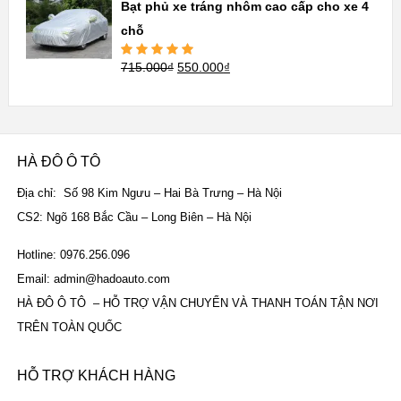
Bạt phủ xe tráng nhôm cao cấp cho xe 4
chỗ
715.000
₫
550.000
₫
Được xếp
hạng
5.00
5
sao
HÀ ĐÔ Ô TÔ
Địa chỉ: Số 98 Kim Ngưu – Hai Bà Trưng – Hà Nội
CS2: Ngõ 168 Bắc Cầu – Long Biên – Hà Nội
Hotline: 0976.256.096
Email: admin@hadoauto.com
HÀ ĐÔ Ô TÔ – HỖ TRỢ VẬN CHUYỂN VÀ THANH TOÁN TẬN NƠI
TRÊN TOÀN QUỐC
HỖ TRỢ KHÁCH HÀNG