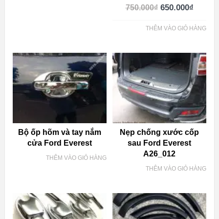
650.000
₫
750.000
₫
THÊM VÀO GIỎ HÀNG
Bộ ốp hõm và tay nắm
Nẹp chống xước cốp
cửa Ford Everest
sau Ford Everest
A26_012
THÊM VÀO GIỎ HÀNG
THÊM VÀO GIỎ HÀNG