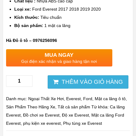
Chất liệu :
Nhựa ABS cao cấp
Loại xe:
Ford Everest 2017 2018 2019 2020
Kích thước:
Tiêu chuẩn
Bộ sản phẩm:
1 mặt ca lăng
Hà Đô ô tô – 0976256096
MUA NGAY
Gọi điện xác nhận và giao hàng tận nơi
THÊM VÀO GIỎ HÀNG
Danh mục:
Ngoại Thất Xe Hơi
,
Everest
,
Ford
,
Mặt ca lăng ô tô
,
Sản Phẩm Theo Hãng Xe
,
Tất cả sản phẩm
Từ khóa:
Ca lăng
Everest
,
Đồ chơi xe Everest
,
Độ xe Everest
,
Mặt ca lăng Ford
Everest
,
phụ kiện xe everest
,
Phụ tùng xe Everest