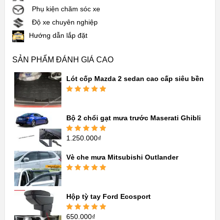
Phụ kiện chăm sóc xe
Độ xe chuyên nghiệp
Hướng dẫn lắp đặt
SẢN PHẨM ĐÁNH GIÁ CAO
Lót cốp Mazda 2 sedan cao cấp siêu bền
Được xếp
hạng
5.00
5
sao
Bộ 2 chổi gạt mưa trước Maserati Ghibli
1.250.000
₫
Được xếp
hạng
5.00
5
sao
Vè che mưa Mitsubishi Outlander
Được xếp
hạng
5.00
5
sao
Hộp tỳ tay Ford Ecosport
650.000
₫
Được xếp