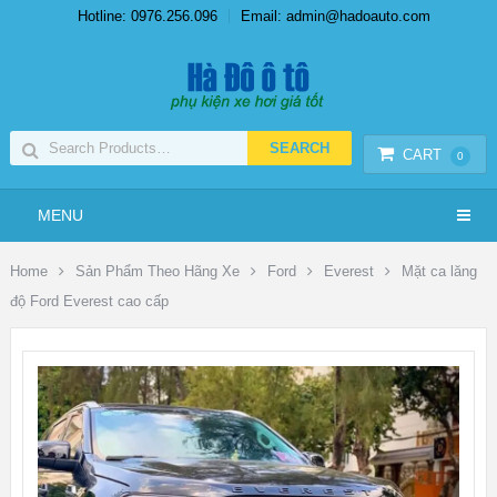
Hotline: 0976.256.096
Email: admin@hadoauto.com
CART
0
MENU
Home
Sản Phẩm Theo Hãng Xe
Ford
Everest
Mặt ca lăng
độ Ford Everest cao cấp