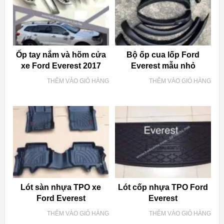
Ốp tay nắm và hõm cửa
Bộ ốp cua lốp Ford
xe Ford Everest 2017
Everest mẫu nhỏ
THÊM VÀO GIỎ HÀNG
THÊM VÀO GIỎ HÀNG
Lót sàn nhựa TPO xe
Lót cốp nhựa TPO Ford
Ford Everest
Everest
THÊM VÀO GIỎ HÀNG
THÊM VÀO GIỎ HÀNG