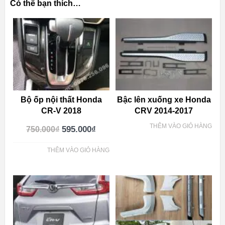
Có thể bạn thích…
Bộ ốp nội thất Honda
Bậc lên xuống xe Honda
CR-V 2018
CRV 2014-2017
THÊM VÀO GIỎ HÀNG
595.000
₫
750.000
₫
THÊM VÀO GIỎ HÀNG