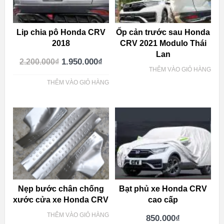
Lip chia pô Honda CRV
Ốp cản trước sau Honda
2018
CRV 2021 Modulo Thái
Lan
1.950.000
₫
2.200.000
₫
THÊM VÀO GIỎ HÀNG
THÊM VÀO GIỎ HÀNG
Nẹp bước chân chống
Bạt phủ xe Honda CRV
xước cửa xe Honda CRV
cao cấp
THÊM VÀO GIỎ HÀNG
850.000
₫