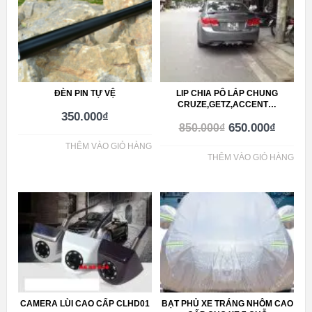
ĐÈN PIN TỰ VỆ
LIP CHIA PÔ LẮP CHUNG
CRUZE,GETZ,ACCENT…
350.000
₫
650.000
₫
850.000
₫
THÊM VÀO GIỎ HÀNG
THÊM VÀO GIỎ HÀNG
CAMERA LÙI CAO CẤP CLHD01
BẠT PHỦ XE TRÁNG NHÔM CAO