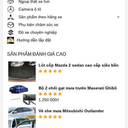
Ngoại thất xe hơi
Camera ô tô
Sản phẩm theo hãng xe
Phụ kiện chăm sóc xe
Độ xe chuyên nghiệp
Hướng dẫn lắp đặt
SẢN PHẨM ĐÁNH GIÁ CAO
Lót cốp Mazda 2 sedan cao cấp siêu bền
Được xếp
hạng
5.00
5
sao
Bộ 2 chổi gạt mưa trước Maserati Ghibli
1.250.000
₫
Được xếp
hạng
5.00
5
sao
Vè che mưa Mitsubishi Outlander
Được xếp
hạng
5.00
5