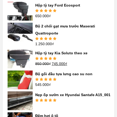
sao
Hộp tỳ tay Ford Ecosport
650.000
₫
Được xếp
hạng
5.00
5
sao
Bộ 2 chổi gạt mưa trước Maserati
Quattroporte
1.250.000
₫
Được xếp
hạng
5.00
5
sao
Hộp tỳ tay Kia Soluto theo xe
850.000
₫
745.000
₫
Được xếp
hạng
5.00
5
sao
Bộ gối đầu tựa lưng cao su non
545.000
₫
Được xếp
hạng
5.00
5
sao
Nẹp ốp sườn xe Hyundai Santafe A15_001
Được xếp
hạng
5.00
5
sao
Đệm hơi ô tô