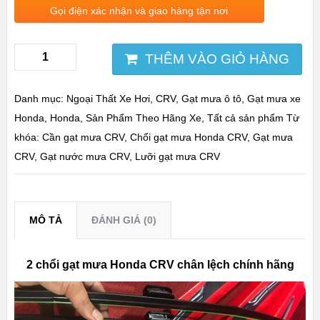
Gọi điện xác nhận và giao hàng tận nơi
THÊM VÀO GIỎ HÀNG
Danh mục:
Ngoại Thất Xe Hơi
,
CRV
,
Gạt mưa ô tô
,
Gạt mưa xe
Honda
,
Honda
,
Sản Phẩm Theo Hãng Xe
,
Tất cả sản phẩm
Từ
khóa:
Cần gạt mưa CRV
,
Chổi gạt mưa Honda CRV
,
Gạt mưa
CRV
,
Gạt nước mưa CRV
,
Lưỡi gạt mưa CRV
MÔ TẢ
ĐÁNH GIÁ (0)
2 chổi gạt mưa Honda CRV chân lệch chính hãng