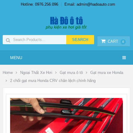
Hotline: 0976.256.096
Email: admin@hadoauto.com
CART
0
MENU
Home
Ngoại Thất Xe Hơi
Gạt mưa ô tô
Gạt mưa xe Honda
2 chổi gạt mưa Honda CRV chân lệch chính hãng