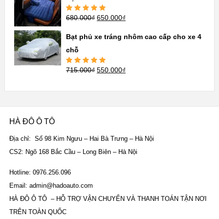
680.000
₫
650.000
₫
Được xếp
hạng
5.00
5
sao
Bạt phủ xe tráng nhôm cao cấp cho xe 4
chỗ
715.000
₫
550.000
₫
Được xếp
hạng
5.00
5
sao
HÀ ĐÔ Ô TÔ
Địa chỉ: Số 98 Kim Ngưu – Hai Bà Trưng – Hà Nội
CS2: Ngõ 168 Bắc Cầu – Long Biên – Hà Nội
Hotline: 0976.256.096
Email: admin@hadoauto.com
HÀ ĐÔ Ô TÔ – HỖ TRỢ VẬN CHUYỂN VÀ THANH TOÁN TẬN NƠI
TRÊN TOÀN QUỐC