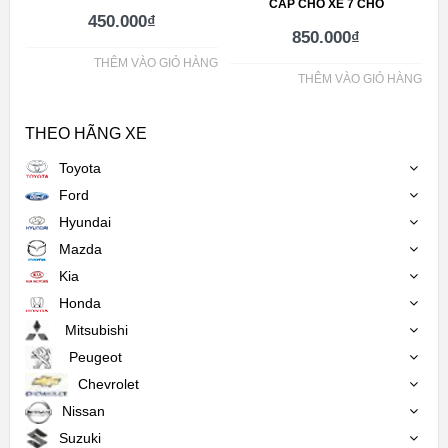
CẤP CHO XE 7 CHỖ
450.000
₫
850.000
₫
THÊM VÀO GIỎ HÀNG
THÊM VÀO GIỎ HÀNG
THEO HÃNG XE
Toyota
Ford
Hyundai
Mazda
Kia
Honda
Mitsubishi
Peugeot
Chevrolet
Nissan
Suzuki