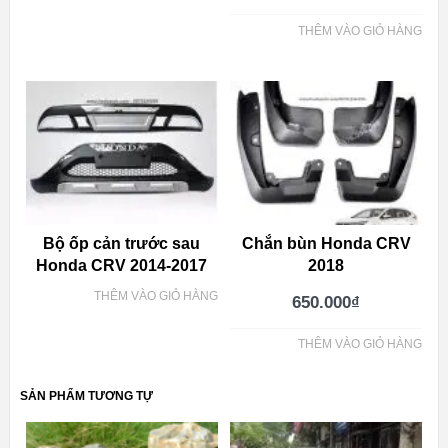
THÊM VÀO GIỎ HÀNG
Bộ ốp cản trước sau
Chắn bùn Honda CRV
Honda CRV 2014-2017
2018
THÊM VÀO GIỎ HÀNG
650.000
₫
THÊM VÀO GIỎ HÀNG
SẢN PHẨM TƯƠNG TỰ