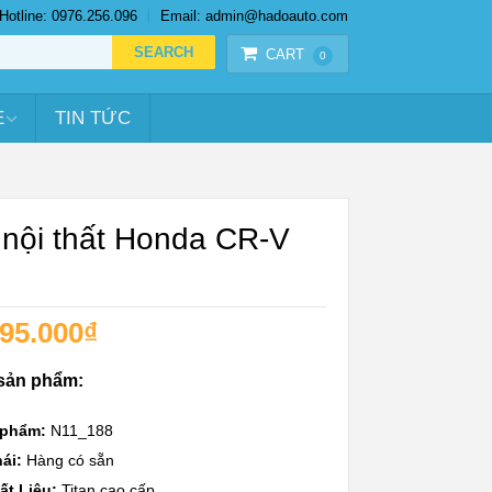
Hotline: 0976.256.096
Email: admin@hadoauto.com
CART
0
E
TIN TỨC
 nội thất Honda CR-V
95.000
₫
 sản phẩm:
 phẩm:
N11_188
ái:
Hàng có sẵn
ất Liệu:
Titan cao cấp