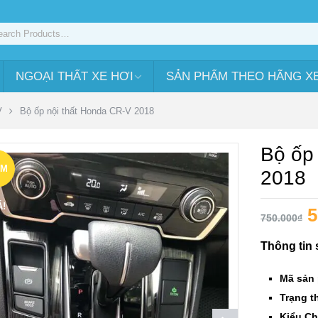
NGOẠI THẤT XE HƠI
SẢN PHẨM THEO HÃNG X
V
Bộ ốp nội thất Honda CR-V 2018
Bộ ốp
ẢM
2018
Á!
5
750.000
₫
Thông tin
Mã sản
Trạng th
Kiểu Ch