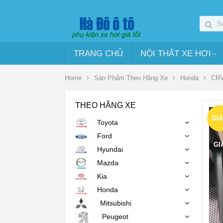
TRANG CHỦ
NỘI THẤT XE HƠI
Home
Sản Phẩm Theo Hãng Xe
Honda
CR
THEO HÃNG XE
GI
Toyota
Ford
GI
Hyundai
Mazda
Kia
Honda
Mitsubishi
Peugeot