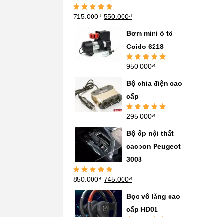
715.000
₫
550.000
₫
Được xếp
hạng
5.00
5
sao
Bơm mini ô tô
Coido 6218
950.000
₫
Được xếp
hạng
5.00
5
sao
Bộ chia điện cao
cấp
295.000
₫
Được xếp
hạng
5.00
5
sao
Bộ ốp nội thất
cacbon Peugeot
3008
850.000
₫
745.000
₫
Được xếp
hạng
5.00
5
sao
Bọc vô lăng cao
cấp HD01