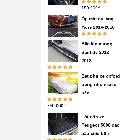
150.000
₫
Được xếp
hạng
5.00
5
sao
Ốp mặt ca lăng
Yaris 2014-2018
Được xếp
Bậc lên xuống
hạng
5.00
5
sao
Santafe 2012-
2018
Được xếp
Bạt phủ xe oxford
hạng
5.00
5
sao
tráng nhôm siêu
bền
750.000
₫
Được xếp
hạng
5.00
5
sao
Lót cốp xe
Peugeot 5008 cao
cấp siêu bền