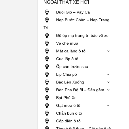
NGOẠI THẤT XE HƠI
Đuôi Gió – Vây Cá
Nẹp Bước Chân – Nẹp Trang
Trí
Đồ ốp mạ trang trí bảo vệ xe
Vè che mưa
Mặt ca lăng ô tô
Cua lốp ô tô
Ốp cản trước sau
Lip Chia pô
Bậc Lên Xuống
Đèn Pha Độ Bi – Đèn gầm
Bạt Phủ Xe
Gạt mưa ô tô
Chắn bùn ô tô
Cốp điện ô tô
Thanh thể thao – Giá nóc ô tô