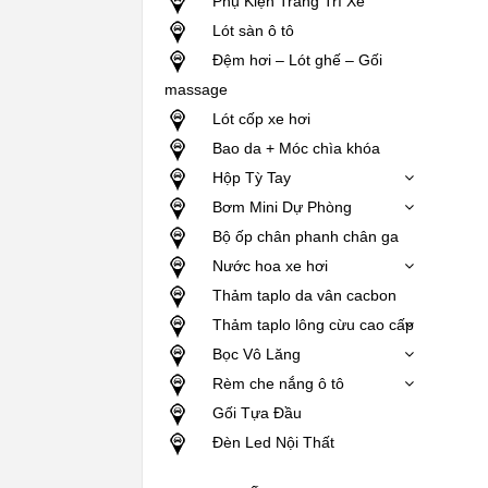
Phụ Kiện Trang Trí Xe
Lót sàn ô tô
Đệm hơi – Lót ghế – Gối
massage
Lót cốp xe hơi
Bao da + Móc chìa khóa
Hộp Tỳ Tay
Bơm Mini Dự Phòng
Bộ ốp chân phanh chân ga
Nước hoa xe hơi
Thảm taplo da vân cacbon
Thảm taplo lông cừu cao cấp
Bọc Vô Lăng
Rèm che nắng ô tô
Gối Tựa Đầu
Đèn Led Nội Thất