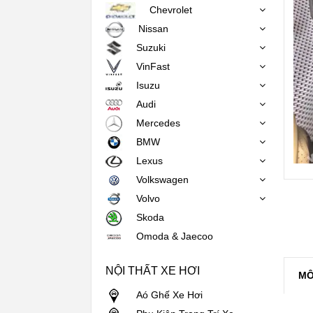
Chevrolet
Nissan
Suzuki
VinFast
Isuzu
Audi
Mercedes
BMW
Lexus
Volkswagen
Volvo
Skoda
Omoda & Jaecoo
NỘI THẤT XE HƠI
MÔ
Aó Ghế Xe Hơi