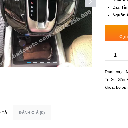
Đặc Tín
Nguồn 
Gọi 
Danh mục:
N
Trí Xe
,
Sản 
khóa:
bo op 
 TẢ
ĐÁNH GIÁ (0)