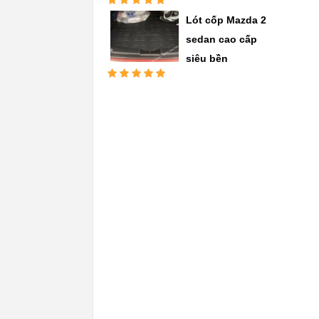
Được xếp
Lót cốp Mazda 2
hạng
5.00
5
sao
sedan cao cấp
siêu bền
Được xếp
hạng
5.00
5
sao