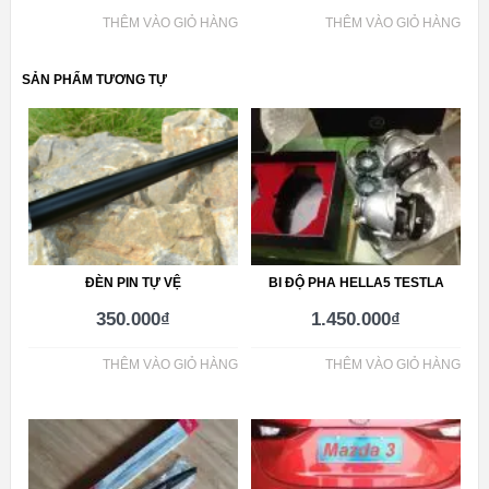
THÊM VÀO GIỎ HÀNG
THÊM VÀO GIỎ HÀNG
SẢN PHẨM TƯƠNG TỰ
ĐÈN PIN TỰ VỆ
BI ĐỘ PHA HELLA5 TESTLA
350.000
₫
1.450.000
₫
THÊM VÀO GIỎ HÀNG
THÊM VÀO GIỎ HÀNG