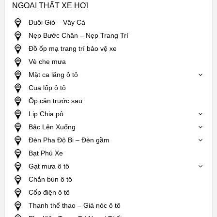
NGOẠI THẤT XE HƠI
Đuôi Gió – Vây Cá
Nẹp Bước Chân – Nẹp Trang Trí
Đồ ốp mạ trang trí bảo vệ xe
Vè che mưa
Mặt ca lăng ô tô
Cua lốp ô tô
Ốp cản trước sau
Lip Chia pô
Bậc Lên Xuống
Đèn Pha Độ Bi – Đèn gầm
Bạt Phủ Xe
Gạt mưa ô tô
Chắn bùn ô tô
Cốp điện ô tô
Thanh thể thao – Giá nóc ô tô