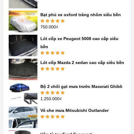
Được xếp
hạng
5.00
5
sao
Bạt phủ xe oxford tráng nhôm siêu bền
750.000
₫
Được xếp
hạng
5.00
5
sao
Lót cốp xe Peugeot 5008 cao cấp siêu
bền
Được xếp
Lót cốp Mazda 2 sedan cao cấp siêu bền
hạng
5.00
5
sao
Được xếp
hạng
5.00
5
sao
Bộ 2 chổi gạt mưa trước Maserati Ghibli
1.250.000
₫
Được xếp
hạng
5.00
5
sao
Vè che mưa Mitsubishi Outlander
Được xếp
hạng
5.00
5
sao