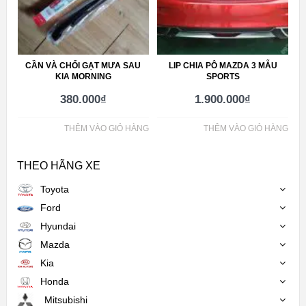
CẦN VÀ CHỔI GẠT MƯA SAU
LIP CHIA PÔ MAZDA 3 MẪU
KIA MORNING
SPORTS
380.000
₫
1.900.000
₫
THÊM VÀO GIỎ HÀNG
THÊM VÀO GIỎ HÀNG
THEO HÃNG XE
Toyota
Ford
Hyundai
Mazda
Kia
Honda
Mitsubishi