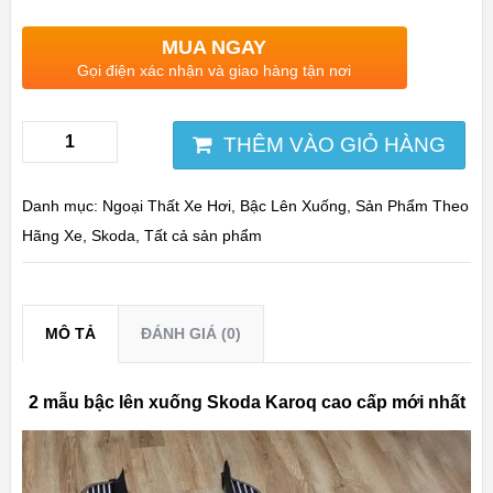
MUA NGAY
Gọi điện xác nhận và giao hàng tận nơi
THÊM VÀO GIỎ HÀNG
Danh mục:
Ngoại Thất Xe Hơi
,
Bậc Lên Xuống
,
Sản Phẩm Theo
Hãng Xe
,
Skoda
,
Tất cả sản phẩm
MÔ TẢ
ĐÁNH GIÁ (0)
2 mẫu bậc lên xuống Skoda Karoq cao cấp mới nhất