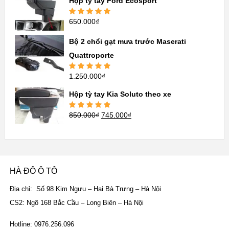
Hộp tỳ tay Ford Ecosport
650.000
₫
Được xếp
hạng
5.00
5
sao
Bộ 2 chổi gạt mưa trước Maserati
Quattroporte
1.250.000
₫
Được xếp
hạng
5.00
5
sao
Hộp tỳ tay Kia Soluto theo xe
850.000
₫
745.000
₫
Được xếp
hạng
5.00
5
sao
HÀ ĐÔ Ô TÔ
Địa chỉ: Số 98 Kim Ngưu – Hai Bà Trưng – Hà Nội
CS2: Ngõ 168 Bắc Cầu – Long Biên – Hà Nội
Hotline: 0976.256.096