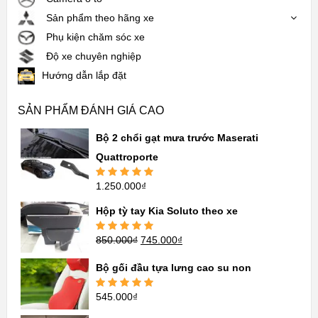
Sản phẩm theo hãng xe
Phụ kiện chăm sóc xe
Độ xe chuyên nghiệp
Hướng dẫn lắp đặt
SẢN PHẨM ĐÁNH GIÁ CAO
Bộ 2 chổi gạt mưa trước Maserati
Quattroporte
1.250.000
₫
Được xếp
hạng
5.00
5
sao
Hộp tỳ tay Kia Soluto theo xe
850.000
₫
745.000
₫
Được xếp
hạng
5.00
5
sao
Bộ gối đầu tựa lưng cao su non
545.000
₫
Được xếp
hạng
5.00
5
sao