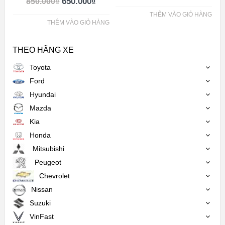
650.000
₫
850.000
₫
THÊM VÀO GIỎ HÀNG
THÊM VÀO GIỎ HÀNG
THEO HÃNG XE
Toyota
Ford
Hyundai
Mazda
Kia
Honda
Mitsubishi
Peugeot
Chevrolet
Nissan
Suzuki
VinFast