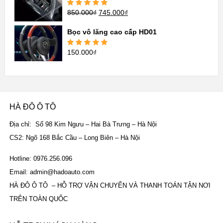
850.000
₫
745.000
₫
Được xếp
hạng
5.00
5
sao
Bọc vô lăng cao cấp HD01
150.000
₫
Được xếp
hạng
5.00
5
sao
HÀ ĐÔ Ô TÔ
Địa chỉ: Số 98 Kim Ngưu – Hai Bà Trưng – Hà Nội
CS2: Ngõ 168 Bắc Cầu – Long Biên – Hà Nội
Hotline: 0976.256.096
Email: admin@hadoauto.com
HÀ ĐÔ Ô TÔ – HỖ TRỢ VẬN CHUYỂN VÀ THANH TOÁN TẬN NƠI
TRÊN TOÀN QUỐC