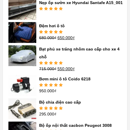
Nẹp ốp sườn xe Hyundai Santafe A15_001
Được xếp
hạng
5.00
5
sao
Đệm hơi ô tô
680.000
₫
650.000
₫
Được xếp
hạng
5.00
5
sao
Bạt phủ xe tráng nhôm cao cấp cho xe 4
chỗ
715.000
₫
550.000
₫
Được xếp
hạng
5.00
5
sao
Bơm mini ô tô Coido 6218
950.000
₫
Được xếp
hạng
5.00
5
sao
Bộ chia điện cao cấp
295.000
₫
Được xếp
hạng
5.00
5
sao
Bộ ốp nội thất cacbon Peugeot 3008