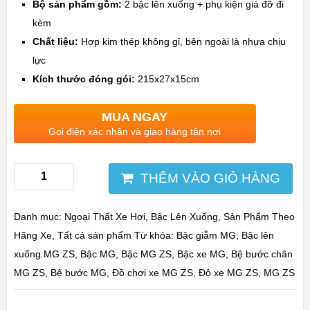
Bộ sản phẩm gồm:
2 bậc lên xuống + phụ kiện giá đỡ đi
kèm
Chất liệu:
Hợp kim thép không gỉ, bên ngoài là nhựa chịu
lực
Kích thước đóng gói:
215x27x15cm
MUA NGAY
Gọi điện xác nhận và giao hàng tận nơi
THÊM VÀO GIỎ HÀNG
Danh mục:
Ngoại Thất Xe Hơi
,
Bậc Lên Xuống
,
Sản Phẩm Theo
Hãng Xe
,
Tất cả sản phẩm
Từ khóa:
Bậc giẫm MG
,
Bậc lên
xuống MG ZS
,
Bậc MG
,
Bậc MG ZS
,
Bậc xe MG
,
Bệ bước chân
MG ZS
,
Bệ bước MG
,
Đồ chơi xe MG ZS
,
Độ xe MG ZS
,
MG ZS