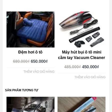
Đệm hơi ô tô
Máy hút bụi ô tô mini
cầm tay Vacuum Cleaner
650.000
₫
680.000
₫
450.000
₫
485.000
₫
THÊM VÀO GIỎ HÀNG
THÊM VÀO GIỎ HÀNG
SẢN PHẨM TƯƠNG TỰ