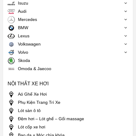
Isuzu
Audi
Mercedes
BMW
Lexus
Volkswagen
Volvo
Skoda
Omoda & Jaecoo
NỘI THẤT XE HƠI
Aó Ghế Xe Hơi
Phụ Kiện Trang Trí Xe
Lót sàn ô tô
Đệm hơi – Lót ghế – Gối massage
Lót cốp xe hơi
Bao da + Móc chìa khóa