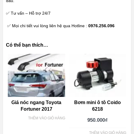
đầu.
✅ Tư vấn – Hỗ trợ 24/7
✅ Mọi chi tiết vui lòng liên hệ qua Hotline :
0976.256.096
Có thể bạn thích…
Giá nóc ngang Toyota
Bơm mini ô tô Coido
Fortuner 2017
6218
THÊM VÀO GIỎ HÀNG
950.000
₫
THÊM VÀO GIỎ HÀNG