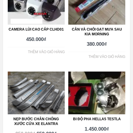
CAMERA LÙI CAO CẤP CLHD01
CẦN VÀ CHỔI GẠT MƯA SAU
KIA MORNING
450.000
₫
380.000
₫
THÊM VÀO GIỎ HÀNG
THÊM VÀO GIỎ HÀNG
NẸP BƯỚC CHÂN CHỐNG
BI ĐỘ PHA HELLA5 TESTLA
XƯỚC CỬA XE ELANTRA
1.450.000
₫