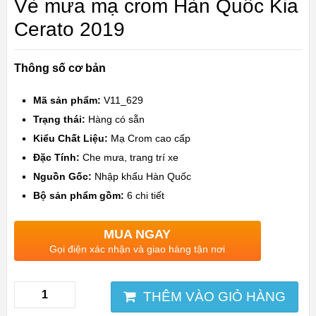
Vè mưa mạ crom Hàn Quốc Kia
Cerato 2019
Thông số cơ bản
Mã sản phẩm:
V11_629
Trạng thái:
Hàng có sẵn
Kiểu Chất Liệu:
Mạ Crom cao cấp
Đặc Tính:
Che mưa, trang trí xe
Nguồn Gốc:
Nhập khẩu Hàn Quốc
Bộ sản phẩm gồm:
6 chi tiết
MUA NGAY
Gọi điện xác nhận và giao hàng tận nơi
THÊM VÀO GIỎ HÀNG