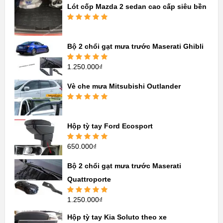
Được xếp
Lót cốp Mazda 2 sedan cao cấp siêu bền
hạng
5.00
5
sao
Được xếp
hạng
5.00
5
sao
Bộ 2 chổi gạt mưa trước Maserati Ghibli
1.250.000
₫
Được xếp
hạng
5.00
5
sao
Vè che mưa Mitsubishi Outlander
Được xếp
hạng
5.00
5
sao
Hộp tỳ tay Ford Ecosport
650.000
₫
Được xếp
hạng
5.00
5
sao
Bộ 2 chổi gạt mưa trước Maserati
Quattroporte
1.250.000
₫
Được xếp
hạng
5.00
5
sao
Hộp tỳ tay Kia Soluto theo xe