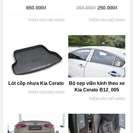
650.000
₫
250.000
₫
350.000
₫
THÊM VÀO GIỎ HÀNG
THÊM VÀO GIỎ HÀNG
Lót cốp nhựa Kia Cerato
Bộ nẹp viền kính theo xe
Kia Cerato B12_005
THÊM VÀO GIỎ HÀNG
THÊM VÀO GIỎ HÀNG