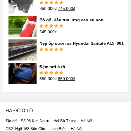
850.000
₫
745.000
₫
Được xếp
hạng
5.00
5
sao
Bộ gối đầu tựa lưng cao su non
545.000
₫
Được xếp
hạng
5.00
5
sao
Nẹp ốp sườn xe Hyundai Santafe A15_001
Được xếp
hạng
5.00
5
sao
Đệm hơi ô tô
680.000
₫
650.000
₫
Được xếp
hạng
5.00
5
sao
HÀ ĐÔ Ô TÔ
Địa chỉ: Số 98 Kim Ngưu – Hai Bà Trưng – Hà Nội
CS2: Ngõ 168 Bắc Cầu – Long Biên – Hà Nội