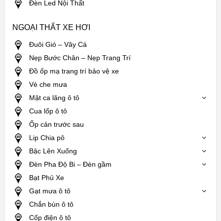
Đèn Led Nội Thất
NGOẠI THẤT XE HƠI
Đuôi Gió – Vây Cá
Nẹp Bước Chân – Nẹp Trang Trí
Đồ ốp mạ trang trí bảo vệ xe
Vè che mưa
Mặt ca lăng ô tô
Cua lốp ô tô
Ốp cản trước sau
Lip Chia pô
Bậc Lên Xuống
Đèn Pha Độ Bi – Đèn gầm
Bạt Phủ Xe
Gạt mưa ô tô
Chắn bùn ô tô
Cốp điện ô tô