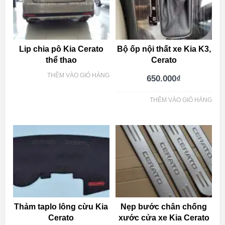
Lip chia pô Kia Cerato
Bộ ốp nội thất xe Kia K3,
thể thao
Cerato
THÊM VÀO GIỎ HÀNG
650.000
₫
THÊM VÀO GIỎ HÀNG
Thảm taplo lông cừu Kia
Nẹp bước chân chống
Cerato
xước cửa xe Kia Cerato