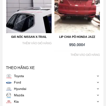
GIÁ NÓC NISSAN X-TRAIL
LIP CHIA PÔ HONDA JAZZ
THÊM VÀO GIỎ HÀNG
950.000
₫
THÊM VÀO GIỎ HÀNG
THEO HÃNG XE
Toyota
Ford
Hyundai
Mazda
Kia