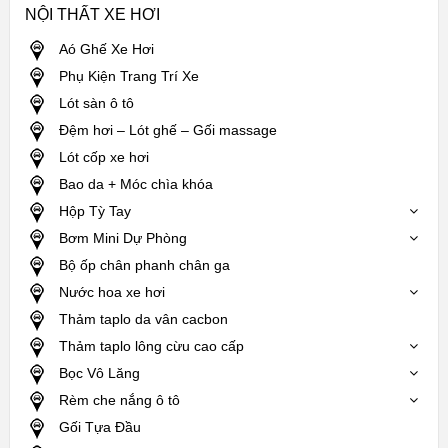
NỘI THẤT XE HƠI
Aó Ghế Xe Hơi
Phụ Kiện Trang Trí Xe
Lót sàn ô tô
Đệm hơi – Lót ghế – Gối massage
Lót cốp xe hơi
Bao da + Móc chìa khóa
Hộp Tỳ Tay
Bơm Mini Dự Phòng
Bộ ốp chân phanh chân ga
Nước hoa xe hơi
Thảm taplo da vân cacbon
Thảm taplo lông cừu cao cấp
Bọc Vô Lăng
Rèm che nắng ô tô
Gối Tựa Đầu