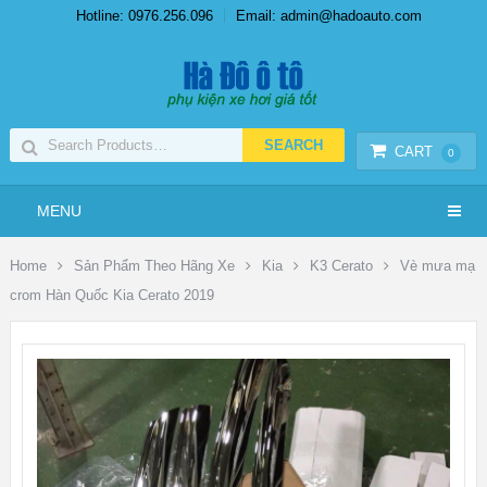
Hotline: 0976.256.096
Email: admin@hadoauto.com
CART
0
MENU
Home
Sản Phẩm Theo Hãng Xe
Kia
K3 Cerato
Vè mưa mạ
crom Hàn Quốc Kia Cerato 2019