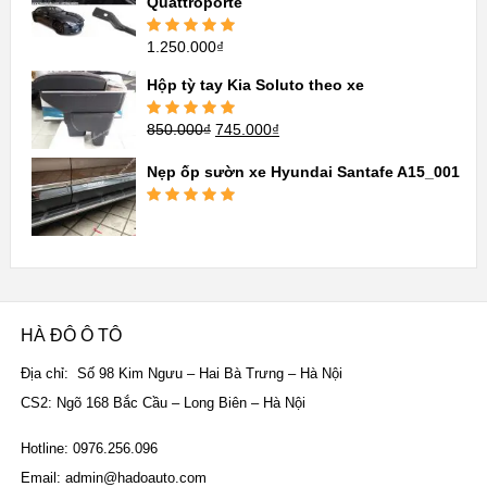
Quattroporte
1.250.000
₫
Được xếp
hạng
5.00
5
sao
Hộp tỳ tay Kia Soluto theo xe
850.000
₫
745.000
₫
Được xếp
hạng
5.00
5
sao
Nẹp ốp sườn xe Hyundai Santafe A15_001
Được xếp
hạng
5.00
5
sao
HÀ ĐÔ Ô TÔ
Địa chỉ: Số 98 Kim Ngưu – Hai Bà Trưng – Hà Nội
CS2: Ngõ 168 Bắc Cầu – Long Biên – Hà Nội
Hotline: 0976.256.096
Email: admin@hadoauto.com