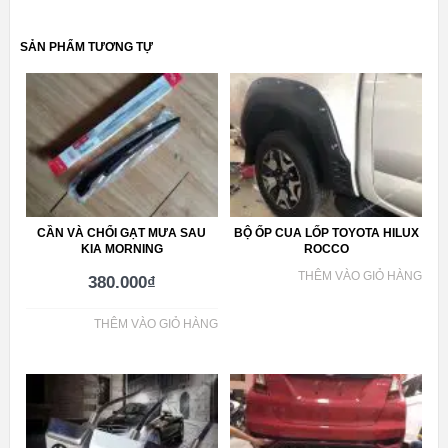
SẢN PHẨM TƯƠNG TỰ
CẦN VÀ CHỔI GẠT MƯA SAU
BỘ ỐP CUA LỐP TOYOTA HILUX
KIA MORNING
ROCCO
THÊM VÀO GIỎ HÀNG
380.000
₫
THÊM VÀO GIỎ HÀNG