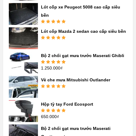
sao
Lót cốp xe Peugeot 5008 cao cấp siêu
bền
Được xếp
Lót cốp Mazda 2 sedan cao cấp siêu bền
hạng
5.00
5
sao
Được xếp
hạng
5.00
5
sao
Bộ 2 chổi gạt mưa trước Maserati Ghibli
1.250.000
₫
Được xếp
hạng
5.00
5
sao
Vè che mưa Mitsubishi Outlander
Được xếp
hạng
5.00
5
sao
Hộp tỳ tay Ford Ecosport
650.000
₫
Được xếp
hạng
5.00
5
sao
Bộ 2 chổi gạt mưa trước Maserati