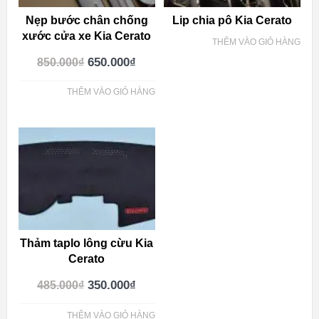
Nẹp bước chân chống
Lip chia pô Kia Cerato
xước cửa xe Kia Cerato
THÊM VÀO GIỎ HÀNG
650.000
₫
850.000
₫
THÊM VÀO GIỎ HÀNG
Thảm taplo lông cừu Kia
Cerato
350.000
₫
485.000
₫
THÊM VÀO GIỎ HÀNG