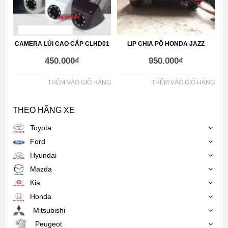
CAMERA LÙI CAO CẤP CLHD01
LIP CHIA PÔ HONDA JAZZ
450.000
₫
950.000
₫
THÊM VÀO GIỎ HÀNG
THÊM VÀO GIỎ HÀNG
THEO HÃNG XE
Toyota
Ford
Hyundai
Mazda
Kia
Honda
Mitsubishi
Peugeot