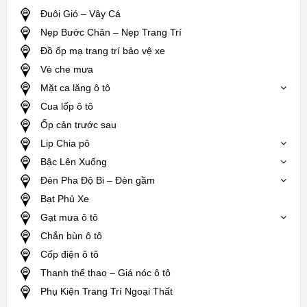
Đuôi Gió – Vây Cá
Nẹp Bước Chân – Nẹp Trang Trí
Đồ ốp mạ trang trí bảo vệ xe
Vè che mưa
Mặt ca lăng ô tô
Cua lốp ô tô
Ốp cản trước sau
Lip Chia pô
Bậc Lên Xuống
Đèn Pha Độ Bi – Đèn gầm
Bạt Phủ Xe
Gạt mưa ô tô
Chắn bùn ô tô
Cốp điện ô tô
Thanh thể thao – Giá nóc ô tô
Phụ Kiện Trang Trí Ngoại Thất