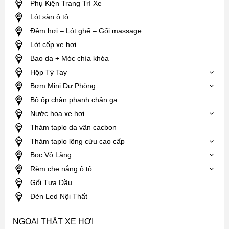
Phụ Kiện Trang Trí Xe
Lót sàn ô tô
Đệm hơi – Lót ghế – Gối massage
Lót cốp xe hơi
Bao da + Móc chìa khóa
Hộp Tỳ Tay
Bơm Mini Dự Phòng
Bộ ốp chân phanh chân ga
Nước hoa xe hơi
Thảm taplo da vân cacbon
Thảm taplo lông cừu cao cấp
Bọc Vô Lăng
Rèm che nắng ô tô
Gối Tựa Đầu
Đèn Led Nội Thất
NGOẠI THẤT XE HƠI