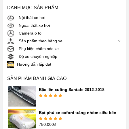
DANH MỤC SẢN PHẨM
Nội thất xe hơi
Ngoại thất xe hơi
Camera ô tô
Sản phẩm theo hãng xe
Phụ kiện chăm sóc xe
Độ xe chuyên nghiệp
Hướng dẫn lắp đặt
SẢN PHẨM ĐÁNH GIÁ CAO
Bậc lên xuống Santafe 2012-2018
Được xếp
hạng
5.00
5
sao
Bạt phủ xe oxford tráng nhôm siêu bền
750.000
₫
Được xếp
hạng
5.00
5