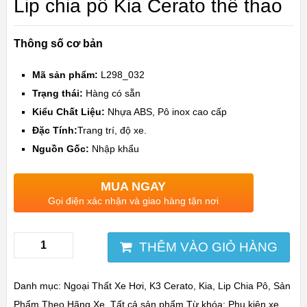
Lip chia pô Kia Cerato thể thao
Thông số cơ bản
Mã sản phẩm:
L298_032
Trạng thái:
Hàng có sẵn
Kiểu Chất Liệu:
Nhựa ABS, Pô inox cao cấp
Đặc Tính:
Trang trí,
độ xe.
Nguồn Gốc:
Nhập khẩu
MUA NGAY
Gọi điện xác nhận và giao hàng tận nơi
THÊM VÀO GIỎ HÀNG
Danh mục:
Ngoại Thất Xe Hơi
,
K3 Cerato
,
Kia
,
Lip Chia Pô
,
Sản
Phẩm Theo Hãng Xe
,
Tất cả sản phẩm
Từ khóa:
Phụ kiện xe