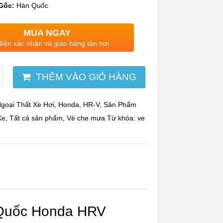
Gốc:
Hàn Quốc
MUA NGAY
điện xác nhận và giao hàng tận nơi
THÊM VÀO GIỎ HÀNG
goại Thất Xe Hơi
,
Honda
,
HR-V
,
Sản Phẩm
Xe
,
Tất cả sản phẩm
,
Vè che mưa
Từ khóa:
ve
 Quốc Honda HRV