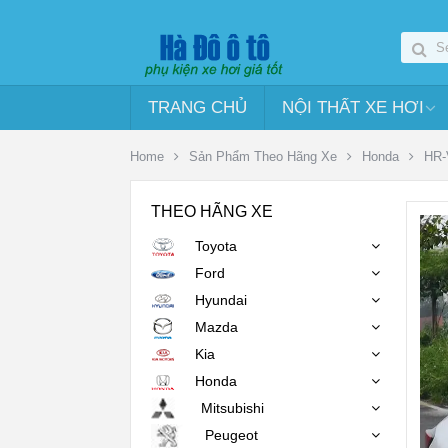
TRANG CHỦ
NỘI THẤT XE HƠI
Home
Sản Phẩm Theo Hãng Xe
Honda
HR-
THEO HÃNG XE
Toyota
Ford
Hyundai
Mazda
Kia
Honda
Mitsubishi
Peugeot