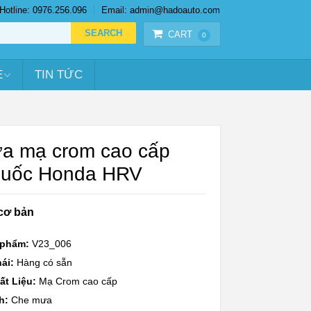
Hotline: 0976.256.096
Email: admin@hadoauto.com
CART
0
E
TIN TỨC
a mạ crom cao cấp
uốc Honda HRV
cơ bản
 phẩm:
V23_006
ái:
Hàng có sẵn
ất Liệu:
Mạ Crom cao cấp
h:
Che mưa