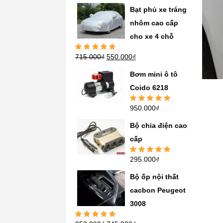
sao
Bạt phủ xe tráng
nhôm cao cấp
cho xe 4 chỗ
715.000
₫
550.000
₫
Được xếp
hạng
5.00
5
sao
Bơm mini ô tô
Coido 6218
950.000
₫
Được xếp
hạng
5.00
5
sao
Bộ chia điện cao
cấp
295.000
₫
Được xếp
hạng
5.00
5
sao
Bộ ốp nội thất
cacbon Peugeot
3008