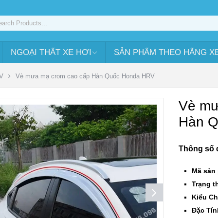
NGOẠI THẤT XE HƠI
SẢN PHẨM THEO HÃNG X
V
Vè mưa mạ crom cao cấp Hàn Quốc Honda HRV
Vè mư
Hàn Q
Thông số 
Mã sản
Trạng th
Kiểu Ch
Đặc Tín