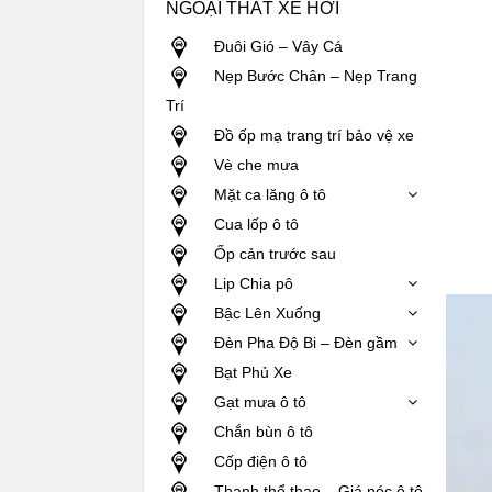
NGOẠI THẤT XE HƠI
Đuôi Gió – Vây Cá
Nẹp Bước Chân – Nẹp Trang
Trí
Đồ ốp mạ trang trí bảo vệ xe
Vè che mưa
Mặt ca lăng ô tô
Cua lốp ô tô
Ốp cản trước sau
Lip Chia pô
Bậc Lên Xuống
Đèn Pha Độ Bi – Đèn gầm
Bạt Phủ Xe
Gạt mưa ô tô
Chắn bùn ô tô
Cốp điện ô tô
Thanh thể thao – Giá nóc ô tô