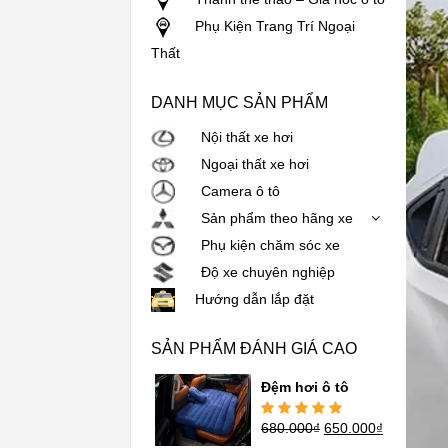
Phụ Kiện Trang Trí Ngoại
Thất
DANH MỤC SẢN PHẨM
Nội thất xe hơi
Ngoại thất xe hơi
Camera ô tô
Sản phẩm theo hãng xe
Phụ kiện chăm sóc xe
Độ xe chuyên nghiệp
Hướng dẫn lắp đặt
SẢN PHẨM ĐÁNH GIÁ CAO
Đệm hơi ô tô
680.000
₫
650.000
₫
Được xếp
hạng
5.00
5