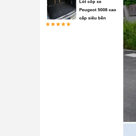
Lót cốp xe
Peugeot 5008 cao
cấp siêu bền
Được xếp
hạng
5.00
5
sao