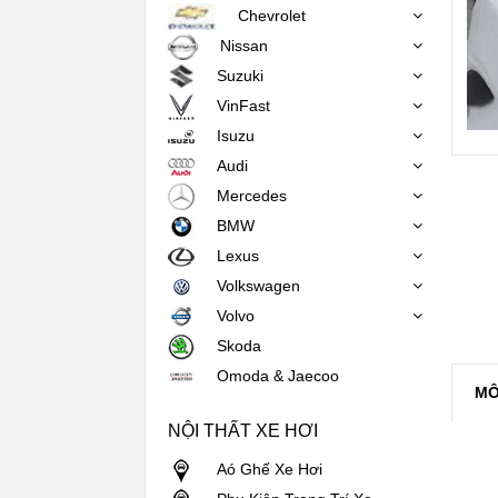
Chevrolet
Nissan
Suzuki
VinFast
Isuzu
Audi
Mercedes
BMW
Lexus
Volkswagen
Volvo
Skoda
Omoda & Jaecoo
MÔ
NỘI THẤT XE HƠI
Aó Ghế Xe Hơi