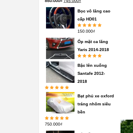
850.000
₫
745.000
₫
Được xếp
hạng
5.00
5
sao
Bọc vô lăng cao
cấp HD01
150.000
₫
Được xếp
hạng
5.00
5
sao
Ốp mặt ca lăng
Yaris 2014-2018
Được xếp
Bậc lên xuống
hạng
5.00
5
sao
Santafe 2012-
2018
Được xếp
Bạt phủ xe oxford
hạng
5.00
5
sao
tráng nhôm siêu
bền
750.000
₫
Được xếp
hạng
5.00
5
sao