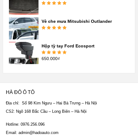
Được xếp
hạng
5.00
5
sao
Vè che mưa Mitsubishi Outlander
Được xếp
hạng
5.00
5
sao
Hộp tỳ tay Ford Ecosport
650.000
₫
Được xếp
hạng
5.00
5
sao
HÀ ĐÔ Ô TÔ
Địa chỉ: Số 98 Kim Ngưu – Hai Bà Trưng – Hà Nội
CS2: Ngõ 168 Bắc Cầu – Long Biên – Hà Nội
Hotline: 0976.256.096
Email: admin@hadoauto.com