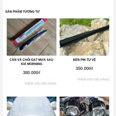
SẢN PHẨM TƯƠNG TỰ
CẦN VÀ CHỔI GẠT MƯA SAU
ĐÈN PIN TỰ VỆ
KIA MORNING
350.000
₫
380.000
₫
THÊM VÀO GIỎ HÀNG
THÊM VÀO GIỎ HÀNG