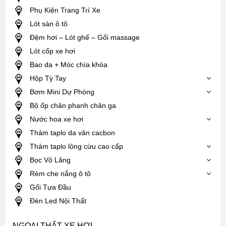
Phụ Kiện Trang Trí Xe
Lót sàn ô tô
Đệm hơi – Lót ghế – Gối massage
Lót cốp xe hơi
Bao da + Móc chìa khóa
Hộp Tỳ Tay
Bơm Mini Dự Phòng
Bộ ốp chân phanh chân ga
Nước hoa xe hơi
Thảm taplo da vân cacbon
Thảm taplo lông cừu cao cấp
Bọc Vô Lăng
Rèm che nắng ô tô
Gối Tựa Đầu
Đèn Led Nội Thất
NGOẠI THẤT XE HƠI