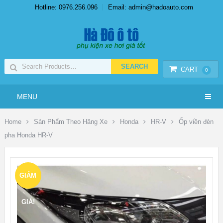
Hotline: 0976.256.096
Email: admin@hadoauto.com
CART
0
MENU
Home
Sản Phẩm Theo Hãng Xe
Honda
HR-V
Ốp viền đèn
pha Honda HR-V
GIẢM
GIÁ!