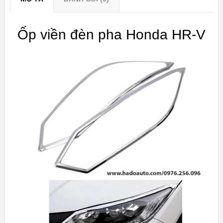
Ốp viền đèn pha Honda HR-V