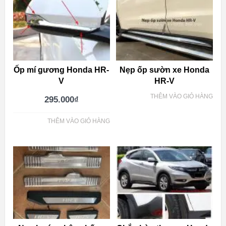
Ốp mí gương Honda HR-
Nẹp ốp sườn xe Honda
V
HR-V
THÊM VÀO GIỎ HÀNG
295.000
₫
THÊM VÀO GIỎ HÀNG