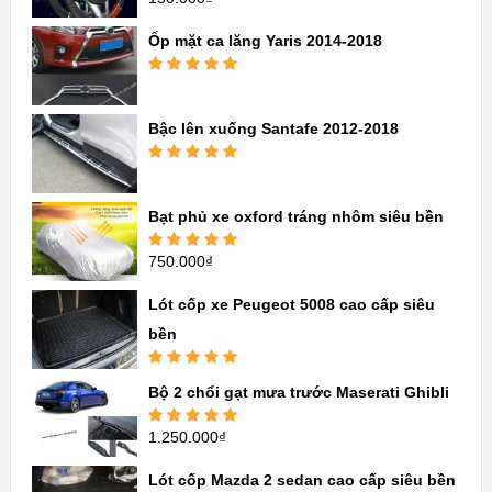
hạng
5.00
5
sao
Ốp mặt ca lăng Yaris 2014-2018
Được xếp
hạng
5.00
5
sao
Bậc lên xuống Santafe 2012-2018
Được xếp
hạng
5.00
5
sao
Bạt phủ xe oxford tráng nhôm siêu bền
750.000
₫
Được xếp
hạng
5.00
5
sao
Lót cốp xe Peugeot 5008 cao cấp siêu
bền
Được xếp
Bộ 2 chổi gạt mưa trước Maserati Ghibli
hạng
5.00
5
sao
1.250.000
₫
Được xếp
hạng
5.00
5
sao
Lót cốp Mazda 2 sedan cao cấp siêu bền