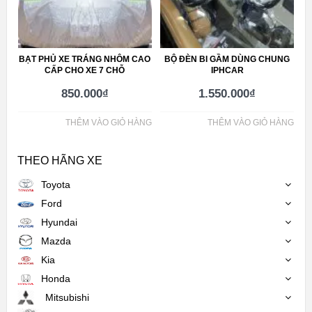
BẠT PHỦ XE TRÁNG NHÔM CAO
BỘ ĐÈN BI GẦM DÙNG CHUNG
CẤP CHO XE 7 CHỖ
IPHCAR
850.000
₫
1.550.000
₫
THÊM VÀO GIỎ HÀNG
THÊM VÀO GIỎ HÀNG
THEO HÃNG XE
Toyota
Ford
Hyundai
Mazda
Kia
Honda
Mitsubishi