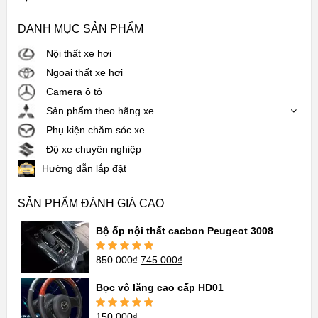
DANH MỤC SẢN PHẨM
Nội thất xe hơi
Ngoại thất xe hơi
Camera ô tô
Sản phẩm theo hãng xe
Phụ kiện chăm sóc xe
Độ xe chuyên nghiệp
Hướng dẫn lắp đặt
SẢN PHẨM ĐÁNH GIÁ CAO
Bộ ốp nội thất cacbon Peugeot 3008
850.000
₫
745.000
₫
Được xếp
hạng
5.00
5
sao
Bọc vô lăng cao cấp HD01
150.000
₫
Được xếp