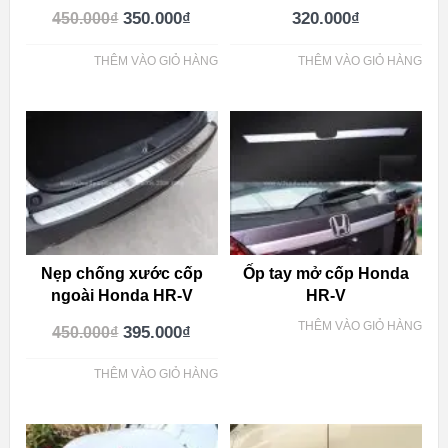
350.000
₫
320.000
₫
450.000
₫
THÊM VÀO GIỎ HÀNG
THÊM VÀO GIỎ HÀNG
Nẹp chống xước cốp
Ốp tay mở cốp Honda
ngoài Honda HR-V
HR-V
THÊM VÀO GIỎ HÀNG
395.000
₫
450.000
₫
THÊM VÀO GIỎ HÀNG