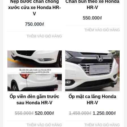
Nẹp bước chân chống
Chắn bùn theo xe Honda
xước cửa xe Honda HR-
HR-V
V
550.000
₫
750.000
₫
THÊM VÀO GIỎ HÀNG
THÊM VÀO GIỎ HÀNG
Ốp viền đèn gầm trước
Ốp mặt ca lăng Honda
sau Honda HR-V
HR-V
520.000
₫
1.250.000
₫
550.000
₫
1.450.000
₫
THÊM VÀO GIỎ HÀNG
THÊM VÀO GIỎ HÀNG