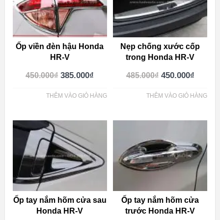
Ốp viền đèn hậu Honda
Nẹp chống xước cốp
HR-V
trong Honda HR-V
385.000
₫
450.000
₫
450.000
₫
485.000
₫
THÊM VÀO GIỎ HÀNG
THÊM VÀO GIỎ HÀNG
Ốp tay nắm hõm cửa sau
Ốp tay nắm hõm cửa
Honda HR-V
trước Honda HR-V