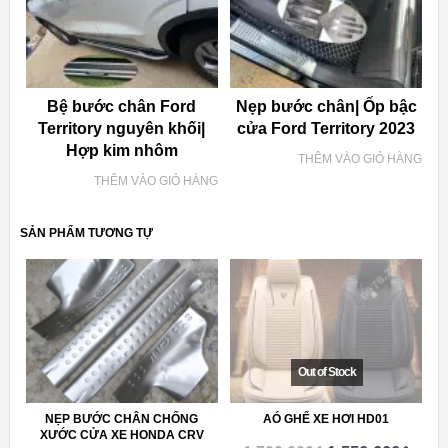
Bệ bước chân Ford
Nẹp bước chân| Ốp bậc
Territory nguyên khối|
cửa Ford Territory 2023
Hợp kim nhôm
THÊM VÀO GIỎ HÀNG
THÊM VÀO GIỎ HÀNG
SẢN PHẨM TƯƠNG TỰ
NẸP BƯỚC CHÂN CHỐNG
AÓ GHẾ XE HƠI HD01
XƯỚC CỬA XE HONDA CRV