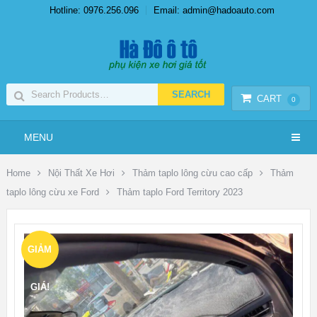
Hotline: 0976.256.096
Email: admin@hadoauto.com
CART
0
MENU
Home
Nội Thất Xe Hơi
Thảm taplo lông cừu cao cấp
Thảm
taplo lông cừu xe Ford
Thảm taplo Ford Territory 2023
GIẢM
GIÁ!