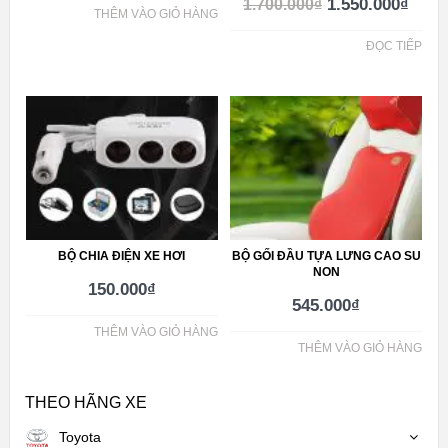
1.550.000
₫
1.700.000
₫
THÊM VÀO GIỎ HÀNG
ĐỌC TIẾP
BỘ CHIA ĐIỆN XE HƠI
BỘ GỐI ĐẦU TỰA LƯNG CAO SU
NON
150.000
₫
545.000
₫
THÊM VÀO GIỎ HÀNG
THÊM VÀO GIỎ HÀNG
THEO HÃNG XE
Toyota