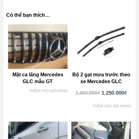
Có thể bạn thích…
Mặt ca lăng Mercedes
Bộ 2 gạt mưa trước theo
GLC mẫu GT
xe Mercedes GLC
THÊM VÀO GIỎ HÀNG
1.250.000
₫
1.400.000
₫
THÊM VÀO GIỎ HÀNG