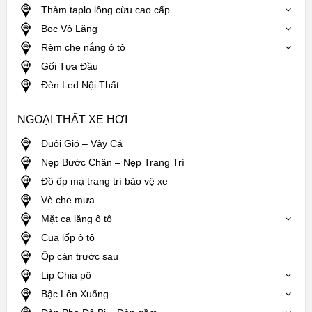
Thảm taplo lông cừu cao cấp
Bọc Vô Lăng
Rèm che nắng ô tô
Gối Tựa Đầu
Đèn Led Nội Thất
NGOẠI THẤT XE HƠI
Đuôi Gió – Vây Cá
Nẹp Bước Chân – Nẹp Trang Trí
Đồ ốp mạ trang trí bảo vệ xe
Vè che mưa
Mặt ca lăng ô tô
Cua lốp ô tô
Ốp cản trước sau
Lip Chia pô
Bậc Lên Xuống