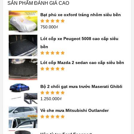
SẢN PHẨM ĐÁNH GIÁ CAO
Bạt phủ xe oxford tráng nhôm siêu bền
750.000
₫
Được xếp
hạng
5.00
5
sao
Lót cốp xe Peugeot 5008 cao cấp siêu
bền
Được xếp
Lót cốp Mazda 2 sedan cao cấp siêu bền
hạng
5.00
5
sao
Được xếp
hạng
5.00
5
sao
Bộ 2 chổi gạt mưa trước Maserati Ghibli
1.250.000
₫
Được xếp
hạng
5.00
5
sao
Vè che mưa Mitsubishi Outlander
Được xếp
hạng
5.00
5
sao