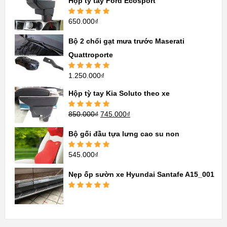
Hộp tỳ tay Ford Ecosport
650.000
₫
Được xếp
hạng
5.00
5
sao
Bộ 2 chổi gạt mưa trước Maserati
Quattroporte
1.250.000
₫
Được xếp
hạng
5.00
5
sao
Hộp tỳ tay Kia Soluto theo xe
850.000
₫
745.000
₫
Được xếp
hạng
5.00
5
sao
Bộ gối đầu tựa lưng cao su non
545.000
₫
Được xếp
hạng
5.00
5
sao
Nẹp ốp sườn xe Hyundai Santafe A15_001
Được xếp
hạng
5.00
5
sao