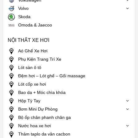
Volvo
Skoda
Omoda & Jaecoo
NỘI THẤT XE HƠI
Aó Ghế Xe Hơi
Phụ Kiện Trang Trí Xe
Lót sàn ô tô
Đệm hơi – Lót ghế – Gối massage
Lót cốp xe hơi
Bao da + Móc chìa khóa
Hộp Tỳ Tay
Bơm Mini Dự Phòng
Bộ ốp chân phanh chân ga
Nước hoa xe hơi
Thảm taplo da vân cacbon