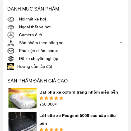
DANH MỤC SẢN PHẨM
Nội thất xe hơi
Ngoại thất xe hơi
Camera ô tô
Sản phẩm theo hãng xe
Phụ kiện chăm sóc xe
Độ xe chuyên nghiệp
Hướng dẫn lắp đặt
SẢN PHẨM ĐÁNH GIÁ CAO
Bạt phủ xe oxford tráng nhôm siêu bền
750.000
₫
Được xếp
hạng
5.00
5
sao
Lót cốp xe Peugeot 5008 cao cấp siêu
bền