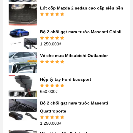
Được xếp
Lót cốp Mazda 2 sedan cao cấp siêu bền
hạng
5.00
5
sao
Được xếp
hạng
5.00
5
sao
Bộ 2 chổi gạt mưa trước Maserati Ghibli
1.250.000
₫
Được xếp
hạng
5.00
5
sao
Vè che mưa Mitsubishi Outlander
Được xếp
hạng
5.00
5
sao
Hộp tỳ tay Ford Ecosport
650.000
₫
Được xếp
hạng
5.00
5
sao
Bộ 2 chổi gạt mưa trước Maserati
Quattroporte
1.250.000
₫
Được xếp
hạng
5.00
5
sao