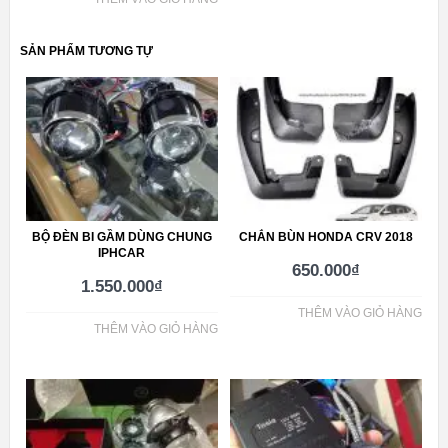
SẢN PHẨM TƯƠNG TỰ
BỘ ĐÈN BI GẦM DÙNG CHUNG
CHẮN BÙN HONDA CRV 2018
IPHCAR
650.000
₫
1.550.000
₫
THÊM VÀO GIỎ HÀNG
THÊM VÀO GIỎ HÀNG