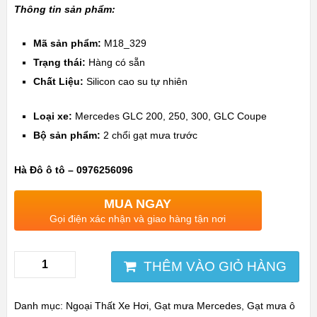
Thông tin sản phẩm:
Mã sản phẩm:
M18_329
Trạng thái:
Hàng có sẵn
Chất Liệu:
Silicon cao su tự nhiên
Loại xe:
Mercedes GLC 200, 250, 300, GLC Coupe
Bộ sản phẩm:
2 chổi gạt mưa trước
Hà Đô ô tô – 0976256096
MUA NGAY
Gọi điện xác nhận và giao hàng tận nơi
THÊM VÀO GIỎ HÀNG
Danh mục:
Ngoại Thất Xe Hơi
,
Gạt mưa Mercedes
,
Gạt mưa ô