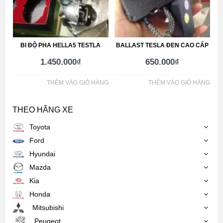
BI ĐỘ PHA HELLA5 TESTLA
BALLAST TESLA ĐEN CAO CẤP
1.450.000
₫
650.000
₫
THÊM VÀO GIỎ HÀNG
THÊM VÀO GIỎ HÀNG
THEO HÃNG XE
Toyota
Ford
Hyundai
Mazda
Kia
Honda
Mitsubishi
Peugeot