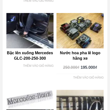
THÊM VÀO GIỎ HÀNG
Bậc lên xuống Mercedes
Nước hoa pha lê logo
GLC-200-250-300
hãng xe
THÊM VÀO GIỎ HÀNG
195.000
₫
250.000
₫
THÊM VÀO GIỎ HÀNG