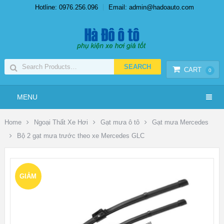
Hotline: 0976.256.096
Email: admin@hadoauto.com
CART
0
MENU
Home
Ngoại Thất Xe Hơi
Gạt mưa ô tô
Gạt mưa Mercedes
Bộ 2 gạt mưa trước theo xe Mercedes GLC
GIẢM
GIÁ!