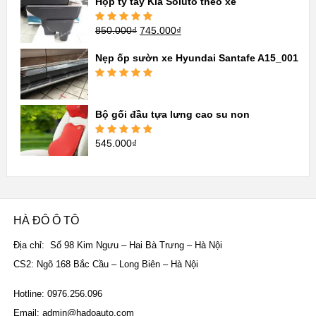
Hộp tỳ tay Kia Soluto theo xe
850.000
₫
745.000
₫
Được xếp
hạng
5.00
5
sao
Nẹp ốp sườn xe Hyundai Santafe A15_001
Được xếp
hạng
5.00
5
sao
Bộ gối đầu tựa lưng cao su non
545.000
₫
Được xếp
hạng
5.00
5
sao
HÀ ĐÔ Ô TÔ
Địa chỉ: Số 98 Kim Ngưu – Hai Bà Trưng – Hà Nội
CS2: Ngõ 168 Bắc Cầu – Long Biên – Hà Nội
Hotline: 0976.256.096
Email: admin@hadoauto.com