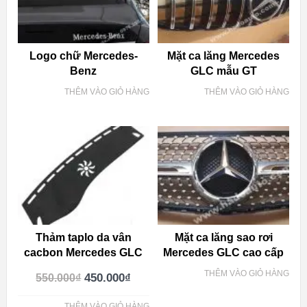
Logo chữ Mercedes-
Mặt ca lăng Mercedes
Benz
GLC mẫu GT
THÊM VÀO GIỎ HÀNG
THÊM VÀO GIỎ HÀNG
Thảm taplo da vân
Mặt ca lăng sao rơi
cacbon Mercedes GLC
Mercedes GLC cao cấp
THÊM VÀO GIỎ HÀNG
450.000
₫
550.000
₫
THÊM VÀO GIỎ HÀNG