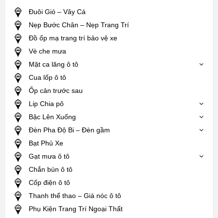
Đuôi Gió – Vây Cá
Nẹp Bước Chân – Nẹp Trang Trí
Đồ ốp mạ trang trí bảo vệ xe
Vè che mưa
Mặt ca lăng ô tô
Cua lốp ô tô
Ốp cản trước sau
Lip Chia pô
Bậc Lên Xuống
Đèn Pha Độ Bi – Đèn gầm
Bạt Phủ Xe
Gạt mưa ô tô
Chắn bùn ô tô
Cốp điện ô tô
Thanh thể thao – Giá nóc ô tô
Phụ Kiện Trang Trí Ngoại Thất