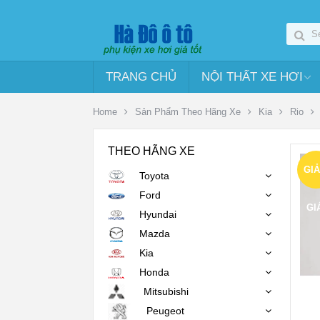
TRANG CHỦ
NỘI THẤT XE HƠI
Home
Sản Phẩm Theo Hãng Xe
Kia
Rio
THEO HÃNG XE
GI
Toyota
Ford
GI
Hyundai
Mazda
Kia
Honda
Mitsubishi
Peugeot