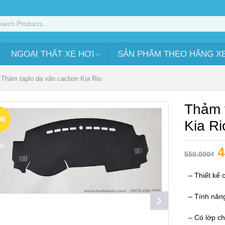
NGOẠI THẤT XE HƠI
SẢN PHẨM THEO HÃNG X
Thảm taplo da vân cacbon Kia Rio
Thảm 
ẢM
Kia Ri
Á!
4
550.000
₫
– Thiết kế 
– Tính năng 
– Có lớp ch