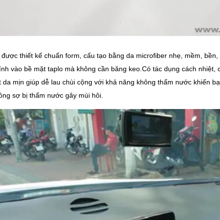
ược thiết kế chuẩn form, cấu tạo bằng da microfiber nhẹ, mềm, bền, da
nh vào bề mặt taplo mà không cần băng keo.Có tác dụng cách nhiệt, 
 da mịn giúp dễ lau chùi cộng với khả năng không thấm nước khiến bạ
ng sợ bị thấm nước gây mùi hôi.