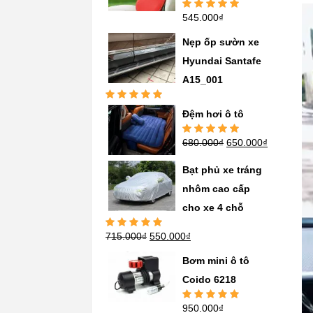
545.000
₫
Được xếp
hạng
5.00
5
sao
Nẹp ốp sườn xe
Hyundai Santafe
A15_001
Được xếp
Đệm hơi ô tô
hạng
5.00
5
sao
680.000
₫
650.000
₫
Được xếp
hạng
5.00
5
sao
Bạt phủ xe tráng
nhôm cao cấp
cho xe 4 chỗ
715.000
₫
550.000
₫
Được xếp
hạng
5.00
5
sao
Bơm mini ô tô
Coido 6218
950.000
₫
Được xếp