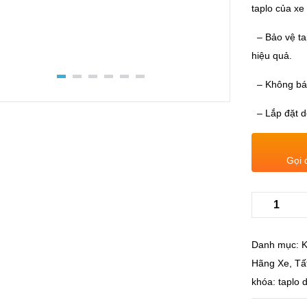
taplo của xe
– Bảo vệ tap
hiệu quả.
– Không bám
– Lắp đặt d
Gọi 
Danh mục:
K
Hãng Xe
,
Tấ
khóa:
taplo 