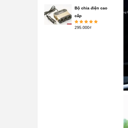
hạng
5.00
5
sao
Bộ chia điện cao
cấp
295.000
₫
Được xếp
hạng
5.00
5
sao