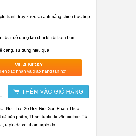
lo tránh trầy xước và ánh nắng chiếu trực tiếp
 bụi, dễ dàng lau chùi khi bị bám bẩn.
ễ dàng, sử dụng hiệu quả
MUA NGAY
điện xác nhận và giao hàng tận nơi
THÊM VÀO GIỎ HÀNG
ia
,
Nội Thất Xe Hơi
,
Rio
,
Sản Phẩm Theo
t cả sản phẩm
,
Thảm taplo da vân cacbon
Từ
da
,
taplo da xe
,
tham taplo da