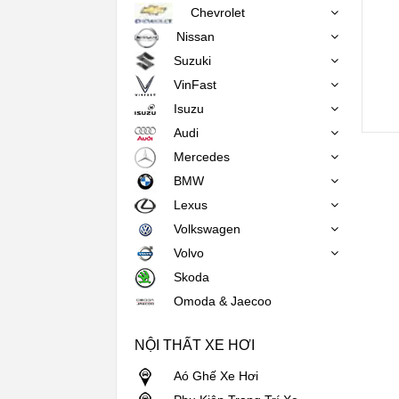
Chevrolet
Nissan
Suzuki
VinFast
Isuzu
Audi
Mercedes
BMW
Lexus
Volkswagen
Volvo
Skoda
Omoda & Jaecoo
NỘI THẤT XE HƠI
Aó Ghế Xe Hơi