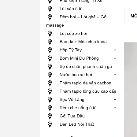
Phụ Kiện Trang Trí Xe
Lót sàn ô tô
MÔ
Đệm hơi – Lót ghế – Gối
massage
Lót cốp xe hơi
Bao da + Móc chìa khóa
Hộp Tỳ Tay
Bơm Mini Dự Phòng
Bộ ốp chân phanh chân ga
Nước hoa xe hơi
Thảm taplo da vân cacbon
Thảm taplo lông cừu cao cấp
Bọc Vô Lăng
Rèm che nắng ô tô
Gối Tựa Đầu
Đèn Led Nội Thất