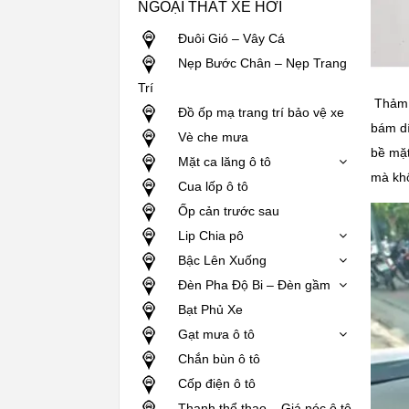
NGOẠI THẤT XE HƠI
Đuôi Gió – Vây Cá
Nẹp Bước Chân – Nẹp Trang
Trí
Thảm đ
Đồ ốp mạ trang trí bảo vệ xe
bám dí
Vè che mưa
bề mặt
Mặt ca lăng ô tô
mà khô
Cua lốp ô tô
Ốp cản trước sau
Lip Chia pô
Bậc Lên Xuống
Đèn Pha Độ Bi – Đèn gầm
Bạt Phủ Xe
Gạt mưa ô tô
Chắn bùn ô tô
Cốp điện ô tô
Thanh thể thao – Giá nóc ô tô