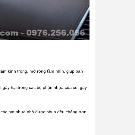
 làm kính trong, mở rộng tầm nhìn, giúp bạn
ất gây hại trong các bộ phận nhựa của xe, gây
à các hạt nhựa nhỏ được phun đều chống trơn