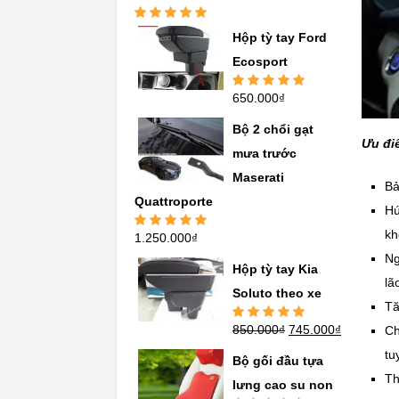
Được xếp
Hộp tỳ tay Ford
hạng
5.00
5
sao
Ecosport
650.000
₫
Được xếp
hạng
5.00
5
sao
Bộ 2 chổi gạt
Ưu đi
mưa trước
Maserati
Bả
Quattroporte
Hú
kh
1.250.000
₫
Được xếp
hạng
5.00
5
Ng
sao
Hộp tỳ tay Kia
lã
Soluto theo xe
Tă
850.000
₫
745.000
₫
Ch
Được xếp
hạng
5.00
5
tu
sao
Bộ gối đầu tựa
Th
lưng cao su non