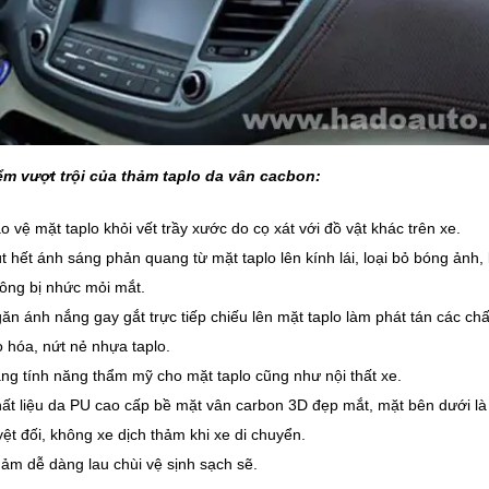
ểm vượt trội của thảm taplo da vân cacbon:
o vệ mặt taplo khỏi vết trầy xước do cọ xát với đồ vật khác trên xe.
t hết ánh sáng phản quang từ mặt taplo lên kính lái, loại bỏ bóng ảnh,
ông bị nhức mỏi mắt.
ăn ánh nắng gay gắt trực tiếp chiếu lên mặt taplo làm phát tán các ch
o hóa, nứt nẻ nhựa taplo.
ng tính năng thẩm mỹ cho mặt taplo cũng như nội thất xe.
ất liệu da PU cao cấp bề mặt vân carbon 3D đẹp mắt, mặt bên dưới l
yệt đối, không xe dịch thảm khi xe di chuyển.
ảm dễ dàng lau chùi vệ sịnh sạch sẽ.