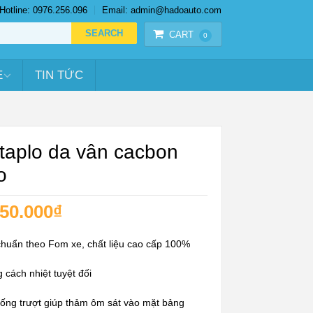
Hotline: 0976.256.096
Email: admin@hadoauto.com
CART
0
E
TIN TỨC
taplo da vân cacbon
o
50.000
₫
chuẩn theo Fom xe, chất liệu cao cấp 100%
cách nhiệt tuyệt đối
ống trượt giúp thảm ôm sát vào mặt bảng