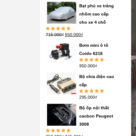
sao
Bạt phủ xe tráng
nhôm cao cấp
cho xe 4 chỗ
715.000
₫
550.000
₫
Được xếp
hạng
5.00
5
sao
Bơm mini ô tô
Coido 6218
950.000
₫
Được xếp
hạng
5.00
5
sao
Bộ chia điện cao
cấp
295.000
₫
Được xếp
hạng
5.00
5
sao
Bộ ốp nội thất
cacbon Peugeot
3008