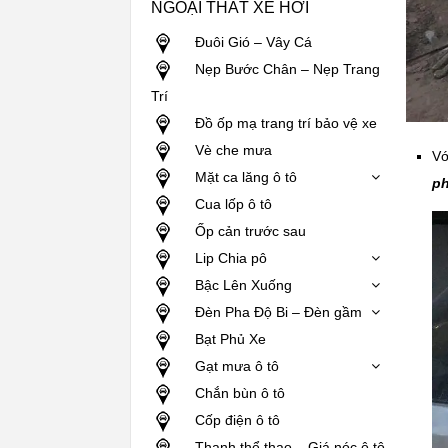
NGOẠI THẤT XE HƠI
Đuôi Gió – Vây Cá
Nẹp Bước Chân – Nẹp Trang
Trí
Đồ ốp mạ trang trí bảo vệ xe
Vè che mưa
Vớ
Mặt ca lăng ô tô
ph
Cua lốp ô tô
Ốp cản trước sau
Lip Chia pô
Bậc Lên Xuống
Đèn Pha Độ Bi – Đèn gầm
Bạt Phủ Xe
Gạt mưa ô tô
Chắn bùn ô tô
Cốp điện ô tô
Thanh thể thao – Giá nóc ô tô