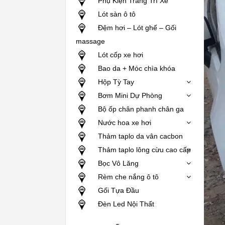
Phụ Kiện Trang Trí Xe
Lót sàn ô tô
Đệm hơi – Lót ghế – Gối
massage
Lót cốp xe hơi
Bao da + Móc chìa khóa
Hộp Tỳ Tay
Bơm Mini Dự Phòng
Bộ ốp chân phanh chân ga
Nước hoa xe hơi
Thảm taplo da vân cacbon
Thảm taplo lông cừu cao cấp
Bọc Vô Lăng
Rèm che nắng ô tô
Gối Tựa Đầu
Đèn Led Nội Thất