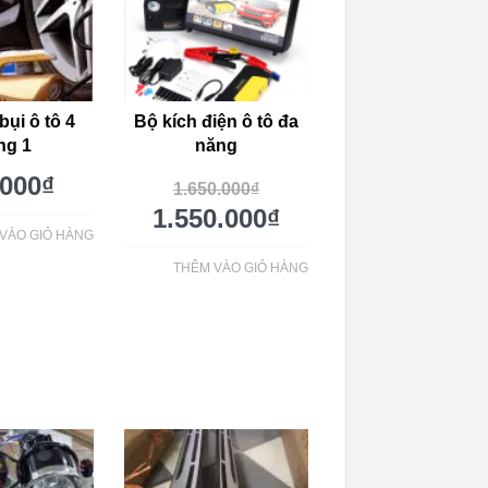
bụi ô tô 4
Bộ kích điện ô tô đa
ng 1
năng
.000
₫
1.650.000
₫
1.550.000
₫
VÀO GIỎ HÀNG
THÊM VÀO GIỎ HÀNG