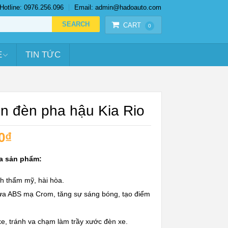
Hotline: 0976.256.096
Email: admin@hadoauto.com
CART
0
E
TIN TỨC
ền đèn pha hậu Kia Rio
0
₫
a sản phẩm:
h thẩm mỹ, hài hòa.
hựa ABS mạ Crom, tăng sự sáng bóng, tạo điểm
.
e, tránh va chạm làm trầy xước đèn xe.