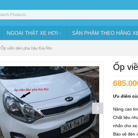
NGOẠI THẤT XE HƠI
SẢN PHẨM THEO HÃNG X
Ốp viền đèn pha hậu Kia Rio
Ốp vi
685.00
Ưu điểm củ
Nâng cao tín
Chất liệu n
nhấn cho xe
Bảo vệ đèn x