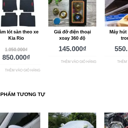
ảm lót sàn theo xe
Giá đỡ điện thoại
Máy hút 
Kia Rio
xoay 360 độ
tro
145.000
₫
550
1.050.000
₫
850.000
₫
THÊM VÀO GIỎ HÀNG
THÊM 
THÊM VÀO GIỎ HÀNG
 PHẨM TƯƠNG TỰ