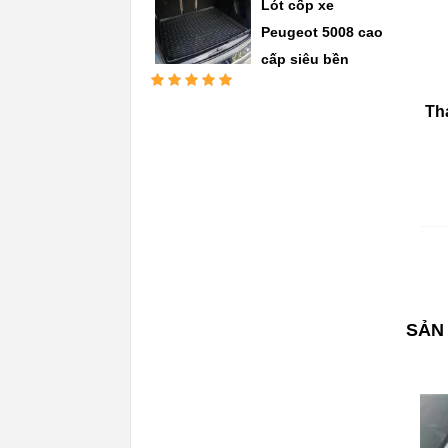
Lót cốp xe
Peugeot 5008 cao
cấp siêu bền
Được xếp
Th
hạng
5.00
5
sao
SẢN