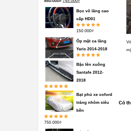
850.000
₫
745.000
₫
Được xếp
hạng
5.00
5
sao
Bọc vô lăng cao
cấp HD01
150.000
₫
Được xếp
hạng
5.00
5
sao
Ốp mặt ca lăng
Vớ
Yaris 2014-2018
my
Được xếp
Bậc lên xuống
hạng
5.00
5
sao
Santafe 2012-
2018
Được xếp
Bạt phủ xe oxford
hạng
5.00
5
sao
tráng nhôm siêu
Có th
bền
750.000
₫
Được xếp
hạng
5.00
5
sao