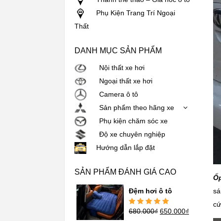
Phụ Kiện Trang Trí Ngoại
Thất
DANH MỤC SẢN PHẨM
Nội thất xe hơi
Ngoại thất xe hơi
Camera ô tô
Sản phẩm theo hãng xe
Phụ kiện chăm sóc xe
Độ xe chuyên nghiệp
Hướng dẫn lắp đặt
SẢN PHẨM ĐÁNH GIÁ CAO
Ốp
sá
Đệm hơi ô tô
cứ
680.000
₫
650.000
₫
Được xếp
hạng
5.00
5