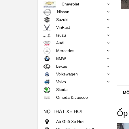
Chevrolet
Nissan
Suzuki
VinFast
Isuzu
Audi
Mercedes
BMW
Lexus
Volkswagen
Volvo
Skoda
MÔ
Omoda & Jaecoo
Ốp 
NỘI THẤT XE HƠI
Aó Ghế Xe Hơi