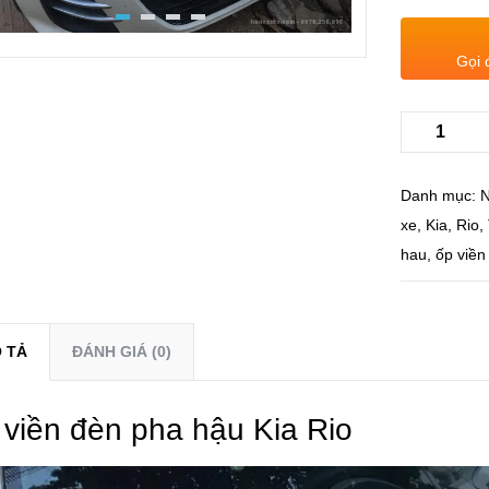
Gọi 
Danh mục:
N
xe
,
Kia
,
Rio
,
hau
,
ốp viền
 TẢ
ĐÁNH GIÁ (0)
viền đèn pha hậu Kia Rio