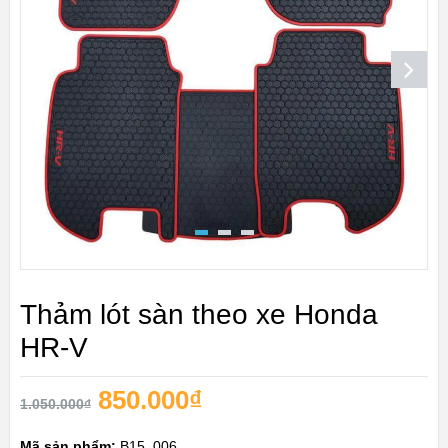
Thảm lót sàn theo xe Honda
HR-V
850.000
₫
1.050.000
₫
Mã sản phẩm:
B15_006