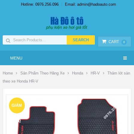
Hotline: 0976.256.096
Email: admin@hadoauto.com
CART
0
MENU
Home
Sản Phẩm Theo Hãng Xe
Honda
HR-V
Thảm lót sàn
theo xe Honda HR-V
GIẢM
GIÁ!