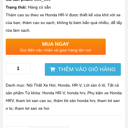
Trạng thái:
Hàng có sẵn
Thảm cao su theo xe Honda HR-V được thiết kế vừa khít với xe
của bạn, thảm cao su sạch, không bị bám bẩn quá nhiều, dễ tẩy
rửa làm sạch.
MUA NGAY
Gọi điện xác nhận và giao hàng tận nơi
THÊM VÀO GIỎ HÀNG
Danh mục:
Nội Thất Xe Hơi
,
Honda
,
HR-V
,
Lót sàn ô tô
,
Tất cả
sản phẩm
Từ khóa:
Honda HR-V
,
honda hrv
,
Phụ kiện xe Honda
HRV
,
tham lot san cao su
,
thảm lót sàn honda hrv
,
tham lot san
o to
,
tham lot san xe hoi