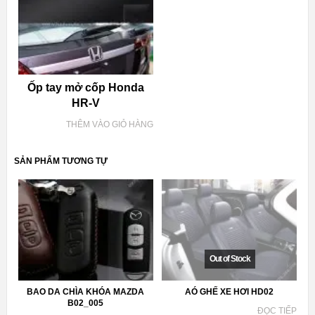
Ốp tay mở cốp Honda
HR-V
THÊM VÀO GIỎ HÀNG
SẢN PHẨM TƯƠNG TỰ
BAO DA CHÌA KHÓA MAZDA
AÓ GHẾ XE HƠI HD02
B02_005
ĐỌC TIẾP