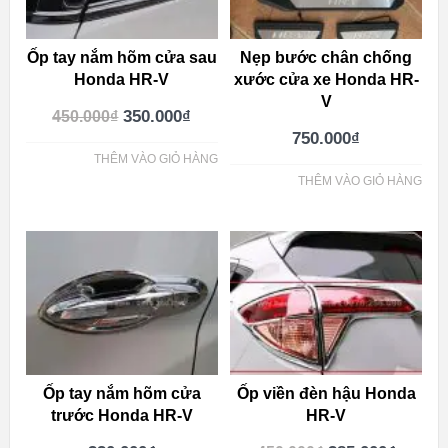
Ốp tay nắm hõm cửa sau
Nẹp bước chân chống
Honda HR-V
xước cửa xe Honda HR-
V
350.000
₫
450.000
₫
750.000
₫
THÊM VÀO GIỎ HÀNG
THÊM VÀO GIỎ HÀNG
Ốp tay nắm hõm cửa
Ốp viền đèn hậu Honda
trước Honda HR-V
HR-V