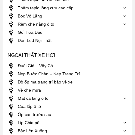
Thảm taplo lông cừu cao cấp
Bọc Vô Lăng
Rèm che nắng ô tô
Gối Tựa Đầu
Đèn Led Nội Thất
NGOẠI THẤT XE HƠI
Đuôi Gió – Vây Cá
Nẹp Bước Chân – Nẹp Trang Trí
Đồ ốp mạ trang trí bảo vệ xe
Vè che mưa
Mặt ca lăng ô tô
Cua lốp ô tô
Ốp cản trước sau
Lip Chia pô
Bậc Lên Xuống