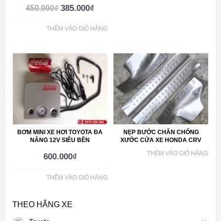
385.000
₫
450.000
₫
THÊM VÀO GIỎ HÀNG
BƠM MINI XE HƠI TOYOTA ĐA
NẸP BƯỚC CHÂN CHỐNG
NĂNG 12V SIÊU BỀN
XƯỚC CỬA XE HONDA CRV
THÊM VÀO GIỎ HÀNG
600.000
₫
THÊM VÀO GIỎ HÀNG
THEO HÃNG XE