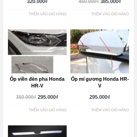
320.000
₫
385.000
₫
450.000
₫
THÊM VÀO GIỎ HÀNG
THÊM VÀO GIỎ HÀNG
Ốp viền đèn pha Honda
Ốp mí gương Honda HR-
HR-V
V
295.000
₫
295.000
₫
350.000
₫
THÊM VÀO GIỎ HÀNG
THÊM VÀO GIỎ HÀNG