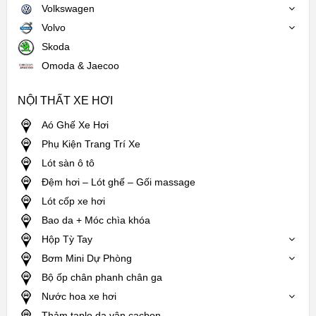
Volkswagen
Volvo
Skoda
Omoda & Jaecoo
NỘI THẤT XE HƠI
Aó Ghế Xe Hơi
Phụ Kiện Trang Trí Xe
Lót sàn ô tô
Đệm hơi – Lót ghế – Gối massage
Lót cốp xe hơi
Bao da + Móc chìa khóa
Hộp Tỳ Tay
Bơm Mini Dự Phòng
Bộ ốp chân phanh chân ga
Nước hoa xe hơi
Thảm taplo da vân cacbon