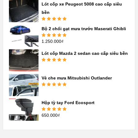
sao
Lót cốp xe Peugeot 5008 cao cấp siêu
bền
Được xếp
Bộ 2 chổi gạt mưa trước Maserati Ghibli
hạng
5.00
5
sao
1.250.000
₫
Được xếp
hạng
5.00
5
sao
Lót cốp Mazda 2 sedan cao cấp siêu bền
Được xếp
hạng
5.00
5
sao
Vè che mưa Mitsubishi Outlander
Được xếp
hạng
5.00
5
sao
Hộp tỳ tay Ford Ecosport
650.000
₫
Được xếp
hạng
5.00
5
sao