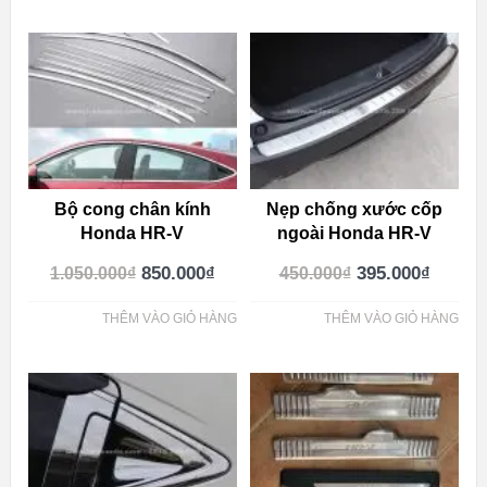
Bộ cong chân kính
Nẹp chống xước cốp
Honda HR-V
ngoài Honda HR-V
850.000
₫
395.000
₫
1.050.000
₫
450.000
₫
THÊM VÀO GIỎ HÀNG
THÊM VÀO GIỎ HÀNG