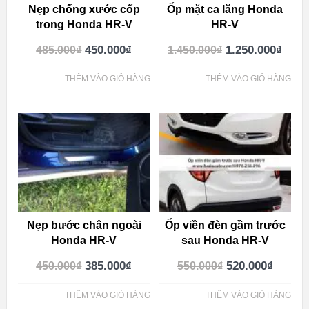
Nẹp chống xước cốp
Ốp mặt ca lăng Honda
trong Honda HR-V
HR-V
450.000
₫
1.250.000
₫
485.000
₫
1.450.000
₫
THÊM VÀO GIỎ HÀNG
THÊM VÀO GIỎ HÀNG
Nẹp bước chân ngoài
Ốp viền đèn gầm trước
Honda HR-V
sau Honda HR-V
385.000
₫
520.000
₫
450.000
₫
550.000
₫
THÊM VÀO GIỎ HÀNG
THÊM VÀO GIỎ HÀNG