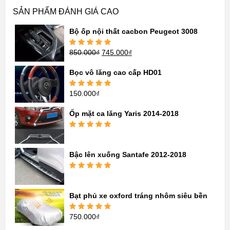
SẢN PHẨM ĐÁNH GIÁ CAO
Bộ ốp nội thất cacbon Peugeot 3008
850.000
₫
745.000
₫
Được xếp
hạng
5.00
5
sao
Bọc vô lăng cao cấp HD01
150.000
₫
Được xếp
hạng
5.00
5
sao
Ốp mặt ca lăng Yaris 2014-2018
Được xếp
hạng
5.00
5
sao
Bậc lên xuống Santafe 2012-2018
Được xếp
hạng
5.00
5
sao
Bạt phủ xe oxford tráng nhôm siêu bền
750.000
₫
Được xếp
hạng
5.00
5