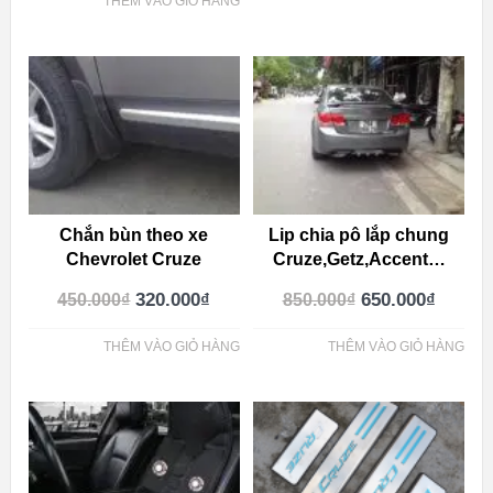
THÊM VÀO GIỎ HÀNG
Chắn bùn theo xe
Lip chia pô lắp chung
Chevrolet Cruze
Cruze,Getz,Accent…
320.000
₫
650.000
₫
450.000
₫
850.000
₫
THÊM VÀO GIỎ HÀNG
THÊM VÀO GIỎ HÀNG