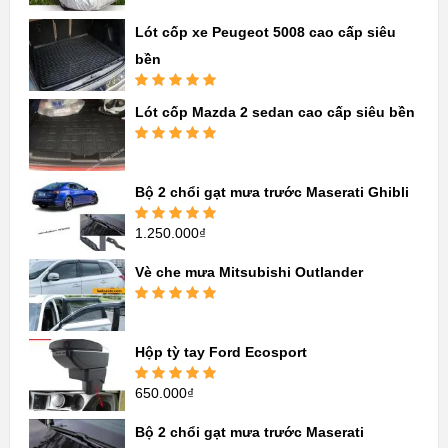
hạng
5.00
5
sao
Lót cốp xe Peugeot 5008 cao cấp siêu
bền
Được xếp
Lót cốp Mazda 2 sedan cao cấp siêu bền
hạng
5.00
5
sao
Được xếp
hạng
5.00
5
sao
Bộ 2 chổi gạt mưa trước Maserati Ghibli
1.250.000
₫
Được xếp
hạng
5.00
5
sao
Vè che mưa Mitsubishi Outlander
Được xếp
hạng
5.00
5
sao
Hộp tỳ tay Ford Ecosport
650.000
₫
Được xếp
hạng
5.00
5
sao
Bộ 2 chổi gạt mưa trước Maserati