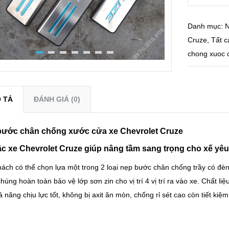
Danh mục:
N
Cruze
,
Tất 
chong xuoc 
 TẢ
ĐÁNH GIÁ (0)
bước chân chống xước cửa xe Chevrolet Cruze
c xe Chevrolet Cruze giúp nâng tầm sang trọng cho xế yêu
ách có thể chọn lựa một trong 2 loại nẹp bước chân chống trầy có đèn
húng hoàn toàn bảo vệ lớp sơn zin cho vị trí 4 vị trí ra vào xe. Chất liệ
ả năng chịu lực tốt, không bị axit ăn mòn, chống rỉ sét cao còn tiết ki