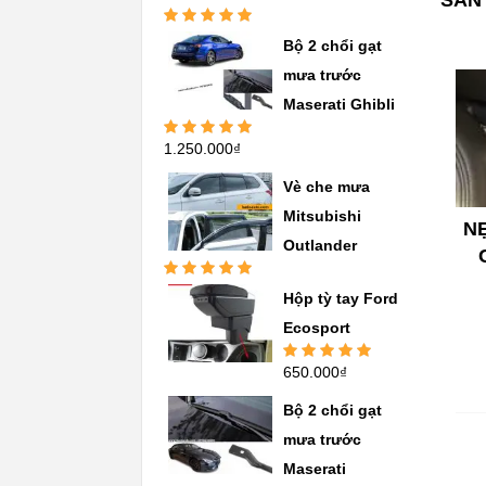
SẢN
Được xếp
Bộ 2 chổi gạt
hạng
5.00
5
sao
mưa trước
Maserati Ghibli
1.250.000
₫
Được xếp
hạng
5.00
5
sao
Vè che mưa
Mitsubishi
N
Outlander
Được xếp
Hộp tỳ tay Ford
hạng
5.00
5
sao
Ecosport
650.000
₫
Được xếp
hạng
5.00
5
sao
Bộ 2 chổi gạt
mưa trước
Maserati