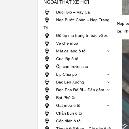
NGOẠI THẤT XE HƠI
Đuôi Gió – Vây Cá
Nẹp Bước Chân – Nẹp Trang
Nẹp bư
Trí
xe. Ph
Đồ ốp mạ trang trí bảo vệ xe
Vè che mưa
Mặt ca lăng ô tô
Cua lốp ô tô
Ốp cản trước sau
Lip Chia pô
Bậc Lên Xuống
Đèn Pha Độ Bi – Đèn gầm
Bạt Phủ Xe
Gạt mưa ô tô
Chắn bùn ô tô
Cốp điện ô tô
Thanh thể thao – Giá nóc ô tô