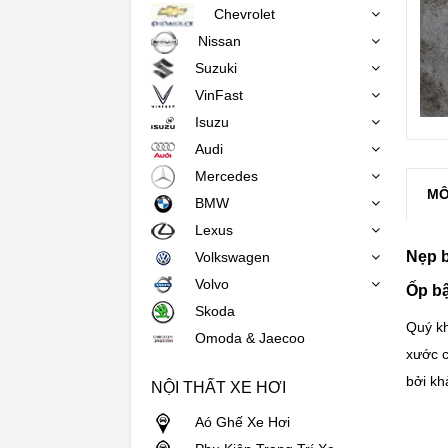
Chevrolet
Nissan
Suzuki
VinFast
Isuzu
Audi
Mercedes
MÔ
BMW
Lexus
Nẹp 
Volkswagen
Volvo
Ốp bậ
Skoda
Quý kh
Omoda & Jaecoo
xước c
bởi kh
NỘI THẤT XE HƠI
Aó Ghế Xe Hơi