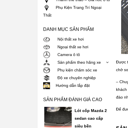
Phụ Kiện Trang Trí Ngoại
Thất
DANH MỤC SẢN PHẨM
Nội thất xe hơi
Ngoại thất xe hơi
Camera ô tô
Được t
Sản phẩm theo hãng xe
chở sơ
Phụ kiện chăm sóc xe
Độ xe chuyên nghiệp
– Chuy
Hướng dẫn lắp đặt
khách 
đáo nh
SẢN PHẨM ĐÁNH GIÁ CAO
Để đượ
Lót cốp Mazda 2
sedan cao cấp
siêu bền