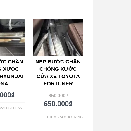
ỚC CHÂN
NẸP BƯỚC CHÂN
G XƯỚC
CHỐNG XƯỚC
 HYUNDAI
CỬA XE TOYOTA
ONA
FORTUNER
.000
₫
850.000
₫
650.000
₫
VÀO GIỎ HÀNG
THÊM VÀO GIỎ HÀNG