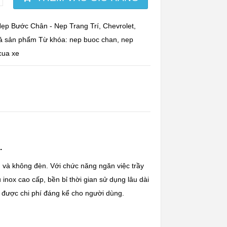
ẹp Bước Chân - Nẹp Trang Trí
,
Chevrolet
,
cả sản phẩm
Từ khóa:
nep buoc chan
,
nep
cua xe
.
 và không đèn. Với chức năng ngăn việc trầy
u inox cao cấp, bền bỉ thời gian sử dụng lâu dài
ệm được chi phí đáng kể cho người dùng.