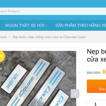
NGOẠI THẤT XE HƠI
SẢN PHẨM THEO HÃNG X
Cruze
Nẹp bước chân chống xước cửa xe Chevrolet Cruze
Nẹp b
ẢM
cửa x
Á!
6
850.000
₫
Gọi 