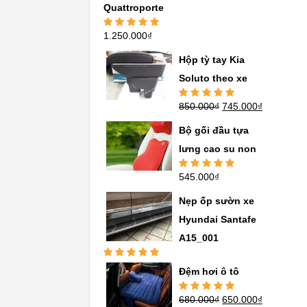
Quattroporte
1.250.000
₫
Được xếp
hạng
5.00
5
sao
Hộp tỳ tay Kia
Soluto theo xe
850.000
₫
745.000
₫
Được xếp
hạng
5.00
5
sao
Bộ gối đầu tựa
lưng cao su non
545.000
₫
Được xếp
hạng
5.00
5
sao
Nẹp ốp sườn xe
Hyundai Santafe
A15_001
Được xếp
Đệm hơi ô tô
hạng
5.00
5
sao
680.000
₫
650.000
₫
Được xếp