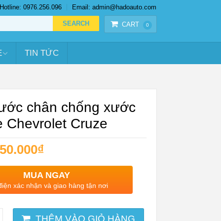
Hotline: 0976.256.096
Email: admin@hadoauto.com
CART
0
E
TIN TỨC
ước chân chống xước
e Chevrolet Cruze
50.000
₫
MUA NGAY
điện xác nhận và giao hàng tận nơi
THÊM VÀO GIỎ HÀNG