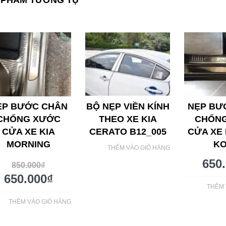
 PHẨM TƯƠNG TỰ
ẸP BƯỚC CHÂN
BỘ NẸP VIỀN KÍNH
NẸP BƯ
CHỐNG XƯỚC
THEO XE KIA
CHỐN
CỬA XE KIA
CERATO B12_005
CỬA XE
MORNING
K
THÊM VÀO GIỎ HÀNG
650
850.000
₫
650.000
₫
THÊM 
THÊM VÀO GIỎ HÀNG