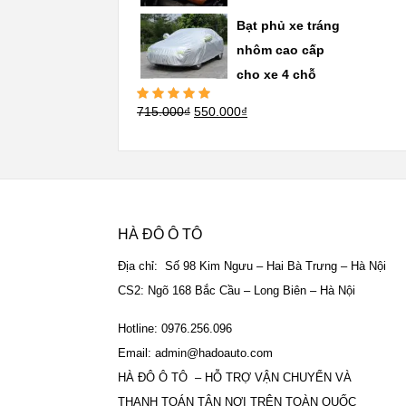
hạng
5.00
5
sao
Bạt phủ xe tráng
nhôm cao cấp
cho xe 4 chỗ
715.000
₫
550.000
₫
Được xếp
hạng
5.00
5
sao
HÀ ĐÔ Ô TÔ
Địa chỉ: Số 98 Kim Ngưu – Hai Bà Trưng – Hà Nội
CS2: Ngõ 168 Bắc Cầu – Long Biên – Hà Nội
Hotline: 0976.256.096
Email: admin@hadoauto.com
HÀ ĐÔ Ô TÔ – HỖ TRỢ VẬN CHUYỂN VÀ
THANH TOÁN TẬN NƠI TRÊN TOÀN QUỐC