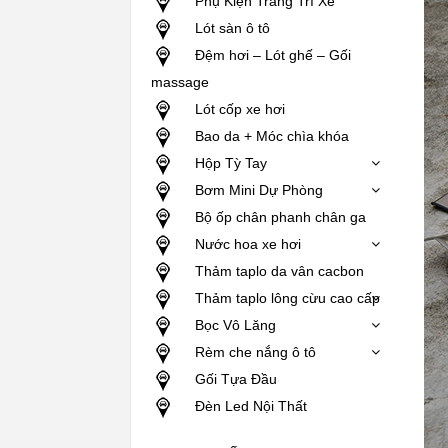
Phụ Kiện Trang Trí Xe
Lót sàn ô tô
Đệm hơi – Lót ghế – Gối
massage
Lót cốp xe hơi
Bao da + Móc chìa khóa
Hộp Tỳ Tay
Bơm Mini Dự Phòng
Bộ ốp chân phanh chân ga
Nước hoa xe hơi
Thảm taplo da vân cacbon
Thảm taplo lông cừu cao cấp
Bọc Vô Lăng
Rèm che nắng ô tô
Gối Tựa Đầu
Đèn Led Nội Thất