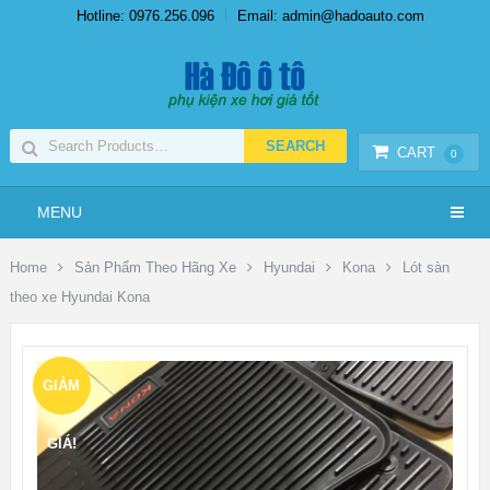
Hotline: 0976.256.096
Email: admin@hadoauto.com
CART
0
MENU
Home
Sản Phẩm Theo Hãng Xe
Hyundai
Kona
Lót sàn
theo xe Hyundai Kona
GIẢM
GIÁ!