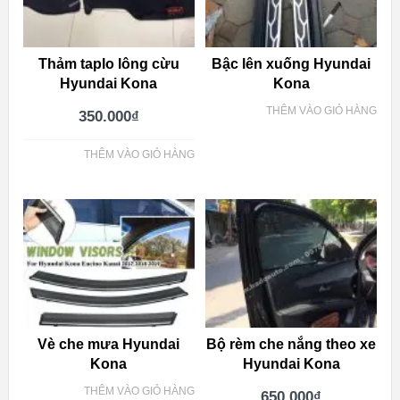
Thảm taplo lông cừu
Bậc lên xuống Hyundai
Hyundai Kona
Kona
THÊM VÀO GIỎ HÀNG
350.000
₫
THÊM VÀO GIỎ HÀNG
Vè che mưa Hyundai
Bộ rèm che nắng theo xe
Kona
Hyundai Kona
THÊM VÀO GIỎ HÀNG
650.000
₫