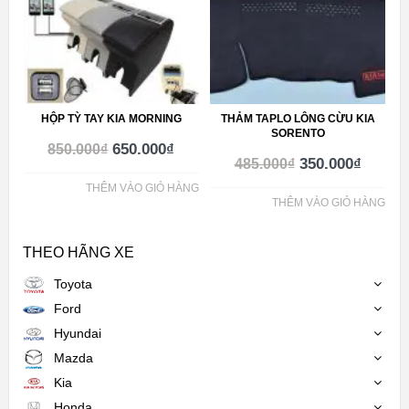
HỘP TỲ TAY KIA MORNING
THẢM TAPLO LÔNG CỪU KIA
SORENTO
650.000
₫
850.000
₫
350.000
₫
485.000
₫
THÊM VÀO GIỎ HÀNG
THÊM VÀO GIỎ HÀNG
THEO HÃNG XE
Toyota
Ford
Hyundai
Mazda
Kia
Honda