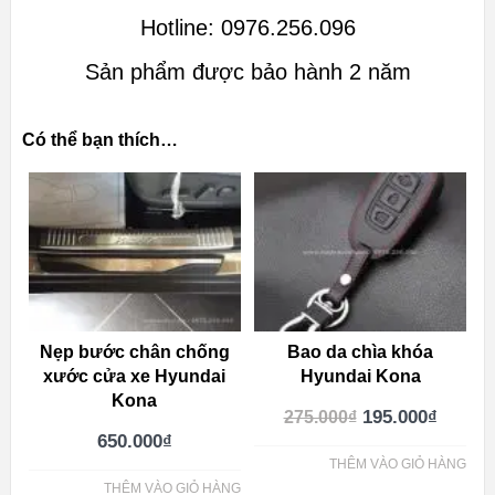
Hotline: 0976.256.096
Sản phẩm được bảo hành 2 năm
Có thể bạn thích…
Nẹp bước chân chống
Bao da chìa khóa
xước cửa xe Hyundai
Hyundai Kona
Kona
195.000
₫
275.000
₫
650.000
₫
THÊM VÀO GIỎ HÀNG
THÊM VÀO GIỎ HÀNG