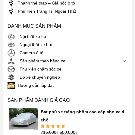
Thanh thể thao – Giá nóc ô tô
Phụ Kiện Trang Trí Ngoại Thất
DANH MỤC SẢN PHẨM
Nội thất xe hơi
Ngoại thất xe hơi
Camera ô tô
Sản phẩm theo hãng xe
Phụ kiện chăm sóc xe
Độ xe chuyên nghiệp
Hướng dẫn lắp đặt
SẢN PHẨM ĐÁNH GIÁ CAO
Bạt phủ xe tráng nhôm cao cấp cho xe 4
chỗ
715.000
₫
550.000
₫
Được xếp