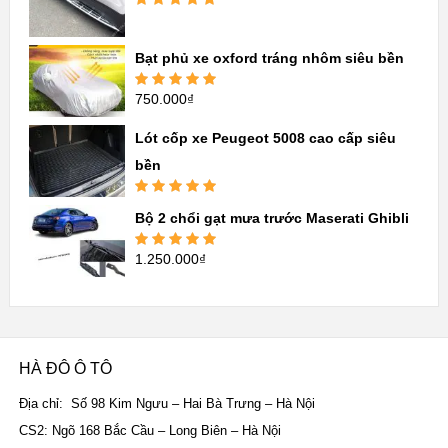
Được xếp
hạng
5.00
5
sao
Bạt phủ xe oxford tráng nhôm siêu bền
750.000
₫
Được xếp
hạng
5.00
5
sao
Lót cốp xe Peugeot 5008 cao cấp siêu
bền
Được xếp
Bộ 2 chổi gạt mưa trước Maserati Ghibli
hạng
5.00
5
sao
1.250.000
₫
Được xếp
hạng
5.00
5
sao
HÀ ĐÔ Ô TÔ
Địa chỉ: Số 98 Kim Ngưu – Hai Bà Trưng – Hà Nội
CS2: Ngõ 168 Bắc Cầu – Long Biên – Hà Nội