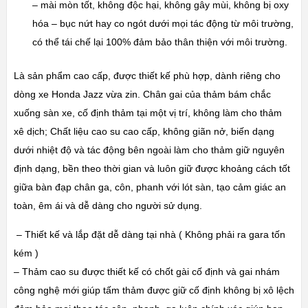
– mài mòn tốt, không độc hại, không gây mùi, không bị oxy
hóa – bục nứt hay co ngót dưới mọi tác động từ môi trường,
có thể tái chế lại 100% đảm bảo thân thiện với môi trường.
Là sản phẩm cao cấp, được thiết kế phù hợp, dành riêng cho
dòng xe
Honda Jazz
vừa zin. Chân gai của thảm bám chắc
xuống sàn xe, cố định thảm tại một vị trí, không làm cho thảm
xê dịch; Chất liệu cao su cao cấp, không giãn nở, biến dạng
dưới nhiệt độ và tác động bên ngoài làm cho thảm giữ nguyên
định dạng, bền theo thời gian và luôn giữ được khoảng cách tốt
giữa bàn đạp chân ga, côn, phanh với lót sàn, tạo cảm giác an
toàn, êm ái và dễ dàng cho người sử dụng.
– Thiết kế và lắp đặt dễ dàng tại nhà ( Không phải ra gara tốn
kém )
– Thảm cao su được thiết kế có chốt gài cố định và gai nhám
công nghệ mới giúp tấm thảm được giữ cố định không bị xô lệch