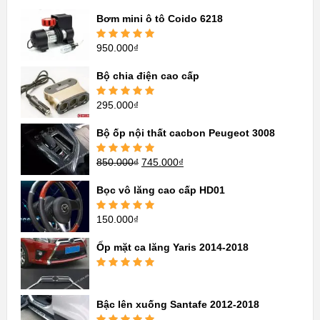
hạng
5.00
5
sao
Bơm mini ô tô Coido 6218
950.000
₫
Được xếp
hạng
5.00
5
sao
Bộ chia điện cao cấp
295.000
₫
Được xếp
hạng
5.00
5
sao
Bộ ốp nội thất cacbon Peugeot 3008
850.000
₫
745.000
₫
Được xếp
hạng
5.00
5
sao
Bọc vô lăng cao cấp HD01
150.000
₫
Được xếp
hạng
5.00
5
sao
Ốp mặt ca lăng Yaris 2014-2018
Được xếp
hạng
5.00
5
sao
Bậc lên xuống Santafe 2012-2018