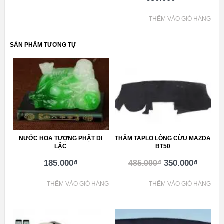
THÊM VÀO GIỎ HÀNG
SẢN PHẨM TƯƠNG TỰ
NƯỚC HOA TƯỢNG PHẬT DI
THẢM TAPLO LÔNG CỪU MAZDA
LẶC
BT50
185.000
₫
350.000
₫
485.000
₫
THÊM VÀO GIỎ HÀNG
THÊM VÀO GIỎ HÀNG