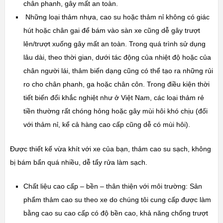
chân phanh, gây mất an toàn.
Những loại thảm nhựa, cao su hoặc thảm nỉ không có giác
hút hoặc chân gai để bám vào sàn xe cũng dễ gây trượt
lên/trượt xuống gây mất an toàn. Trong quá trình sử dụng
lâu dài, theo thời gian, dưới tác động của nhiệt độ hoặc của
chân người lái, thảm biến dạng cũng có thể tạo ra những r
ủi
ro cho
chân phanh, ga hoặc
chân
côn. Trong điều kiện thời
tiết biến đổi khắc nghiệt như ở Việt Nam, các loại thảm rẻ
tiền thường rất chóng hỏng hoặc gây mùi hôi khó chịu (đối
với thảm nỉ, kể cả hàng cao cấp cũng dễ có mùi hôi).
Được thiết kế vừa khít với xe của bạn, thảm cao su sạch, không
bị bám bẩn quá nhiều, dễ tẩy rửa làm sạch.
Chất liệu cao cấp – bền – thân thiện với môi trường: Sản
phẩm thảm cao su theo xe do chúng tôi cung cấp được làm
bằng cao su cao cấp có độ bền cao, khả năng chốn
g trượt