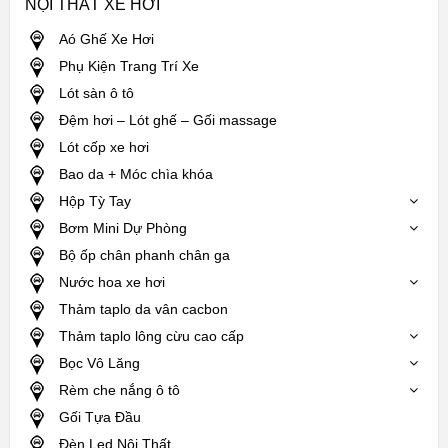
NỘI THẤT XE HƠI
Aó Ghế Xe Hơi
Phụ Kiện Trang Trí Xe
Lót sàn ô tô
Đệm hơi – Lót ghế – Gối massage
Lót cốp xe hơi
Bao da + Móc chìa khóa
Hộp Tỳ Tay
Bơm Mini Dự Phòng
Bộ ốp chân phanh chân ga
Nước hoa xe hơi
Thảm taplo da vân cacbon
Thảm taplo lông cừu cao cấp
Bọc Vô Lăng
Rèm che nắng ô tô
Gối Tựa Đầu
Đèn Led Nội Thất