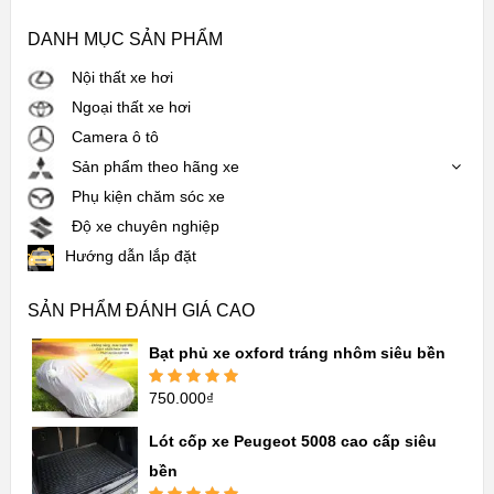
DANH MỤC SẢN PHẨM
Nội thất xe hơi
Ngoại thất xe hơi
Camera ô tô
Sản phẩm theo hãng xe
Phụ kiện chăm sóc xe
Độ xe chuyên nghiệp
Hướng dẫn lắp đặt
SẢN PHẨM ĐÁNH GIÁ CAO
Bạt phủ xe oxford tráng nhôm siêu bền
750.000
₫
Được xếp
hạng
5.00
5
sao
Lót cốp xe Peugeot 5008 cao cấp siêu
bền