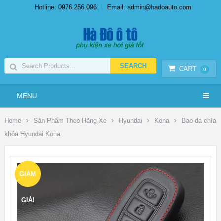
Hotline: 0976.256.096
Email: admin@hadoauto.com
CART
0
MENU
Home
Sản Phẩm Theo Hãng Xe
Hyundai
Kona
Bao da chìa
khóa Hyundai Kona
GIẢM
GIÁ!