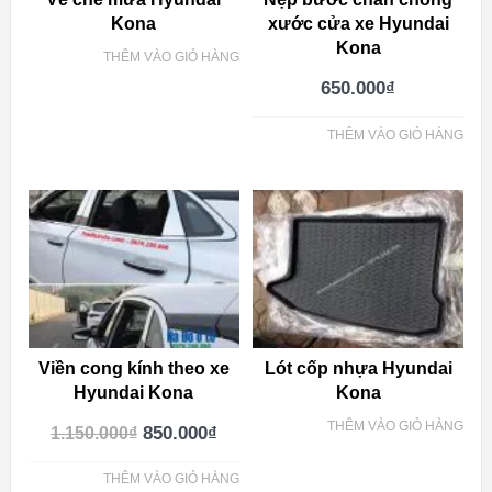
Kona
xước cửa xe Hyundai
Kona
THÊM VÀO GIỎ HÀNG
650.000
₫
THÊM VÀO GIỎ HÀNG
Viền cong kính theo xe
Lót cốp nhựa Hyundai
Hyundai Kona
Kona
THÊM VÀO GIỎ HÀNG
850.000
₫
1.150.000
₫
THÊM VÀO GIỎ HÀNG