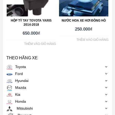
HỘP TỲ TAY TOYOTA YARIS
NƯỚC HOA XE HƠI ĐỒNG HỒ
2014-2018
250.000
₫
650.000
₫
THÊM VÀO GIỎ HÀNG
THÊM VÀO GIỎ HÀNG
THEO HÃNG XE
Toyota
Ford
Hyundai
Mazda
Kia
Honda
Mitsubishi