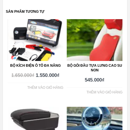
SẢN PHẨM TƯƠNG TỰ
BỘ KÍCH ĐIỆN Ô TÔ ĐA NĂNG
BỘ GỐI ĐẦU TỰA LƯNG CAO SU
NON
1.550.000
₫
1.650.000
₫
545.000
₫
THÊM VÀO GIỎ HÀNG
THÊM VÀO GIỎ HÀNG