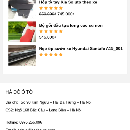
sao
Hộp tỳ tay Kia Soluto theo xe
850.000
₫
745.000
₫
Được xếp
hạng
5.00
5
sao
Bộ gối đầu tựa lưng cao su non
545.000
₫
Được xếp
hạng
5.00
5
sao
Nẹp ốp sườn xe Hyundai Santafe A15_001
Được xếp
hạng
5.00
5
sao
HÀ ĐÔ Ô TÔ
Địa chỉ: Số 98 Kim Ngưu – Hai Bà Trưng – Hà Nội
CS2: Ngõ 168 Bắc Cầu – Long Biên – Hà Nội
Hotline: 0976.256.096