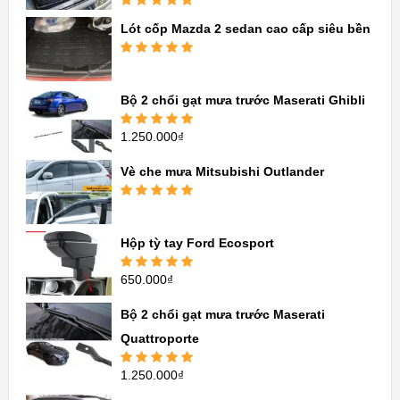
Được xếp
Lót cốp Mazda 2 sedan cao cấp siêu bền
hạng
5.00
5
sao
Được xếp
hạng
5.00
5
sao
Bộ 2 chổi gạt mưa trước Maserati Ghibli
1.250.000
₫
Được xếp
hạng
5.00
5
sao
Vè che mưa Mitsubishi Outlander
Được xếp
hạng
5.00
5
sao
Hộp tỳ tay Ford Ecosport
650.000
₫
Được xếp
hạng
5.00
5
sao
Bộ 2 chổi gạt mưa trước Maserati
Quattroporte
1.250.000
₫
Được xếp
hạng
5.00
5