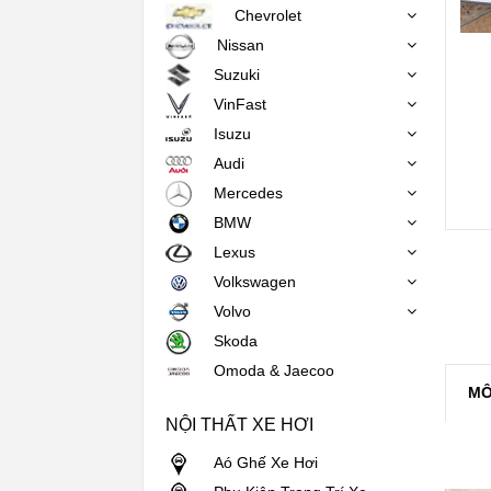
Chevrolet
Nissan
Suzuki
VinFast
Isuzu
Audi
Mercedes
BMW
Lexus
Volkswagen
Volvo
Skoda
Omoda & Jaecoo
MÔ
NỘI THẤT XE HƠI
Aó Ghế Xe Hơi