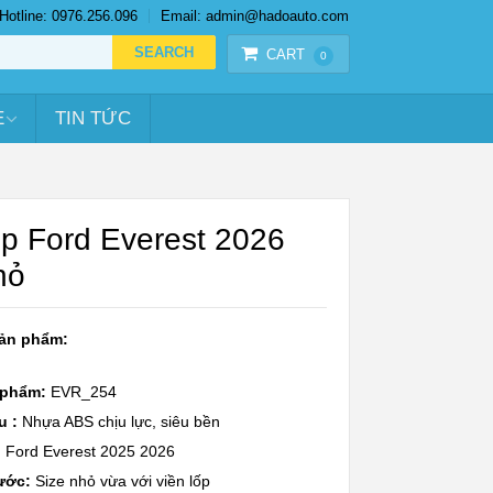
Hotline: 0976.256.096
Email: admin@hadoauto.com
CART
0
E
TIN TỨC
ốp Ford Everest 2026
hỏ
sản phẩm:
 phẩm:
EVR_254
u :
Nhựa ABS chịu lực, siêu bền
:
Ford Everest 2025 2026
ước:
Size nhỏ vừa với viền lốp