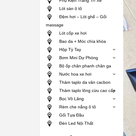
Phụ Kiện Trang Trí Xe
Lót sàn ô tô
Đệm hơi – Lót ghế – Gối
massage
Lót cốp xe hơi
Bao da + Móc chìa khóa
Hộp Tỳ Tay
Bơm Mini Dự Phòng
Bộ ốp chân phanh chân ga
Nước hoa xe hơi
Thảm taplo da vân cacbon
Thảm taplo lông cừu cao cấp
Bọc Vô Lăng
Rèm che nắng ô tô
Gối Tựa Đầu
Đèn Led Nội Thất