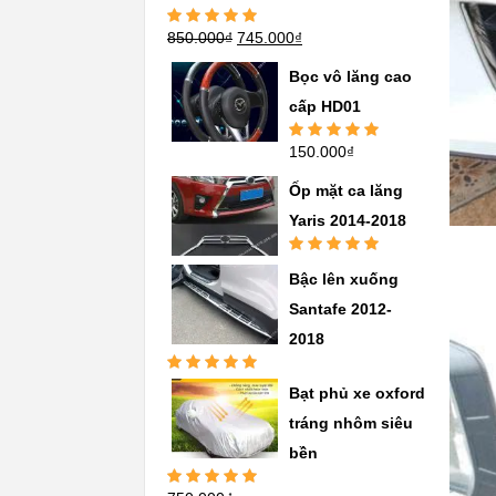
850.000
₫
745.000
₫
Được xếp
hạng
5.00
5
sao
Bọc vô lăng cao
cấp HD01
150.000
₫
Được xếp
hạng
5.00
5
sao
Ốp mặt ca lăng
Yaris 2014-2018
Được xếp
Bậc lên xuống
hạng
5.00
5
sao
Santafe 2012-
2018
Được xếp
Bạt phủ xe oxford
hạng
5.00
5
sao
tráng nhôm siêu
bền