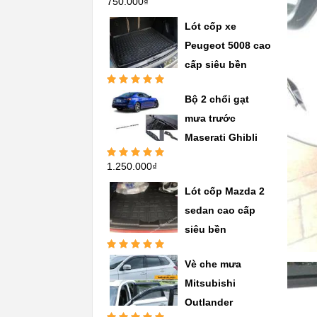
750.000
₫
Được xếp
hạng
5.00
5
sao
Lót cốp xe
Peugeot 5008 cao
cấp siêu bền
Được xếp
Bộ 2 chổi gạt
hạng
5.00
5
sao
mưa trước
Maserati Ghibli
1.250.000
₫
Được xếp
hạng
5.00
5
sao
Lót cốp Mazda 2
sedan cao cấp
siêu bền
Được xếp
Vè che mưa
hạng
5.00
5
sao
Mitsubishi
Outlander