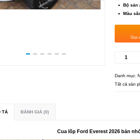
Bộ sản
Màu sắ
Gọi 
Danh mục:
N
Tất cả sản 
 TẢ
ĐÁNH GIÁ (0)
Cua lốp Ford Everest 2026 bản nhỏ