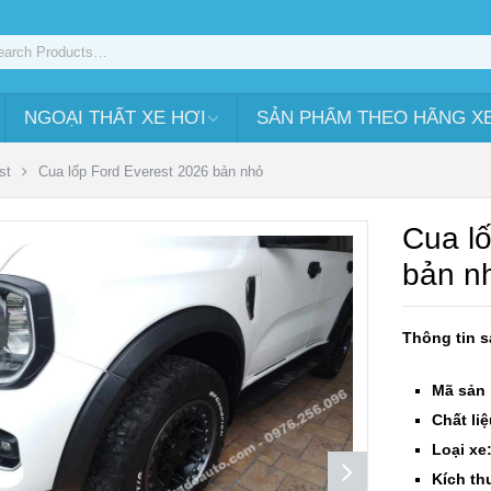
NGOẠI THẤT XE HƠI
SẢN PHẨM THEO HÃNG X
st
Cua lốp Ford Everest 2026 bản nhỏ
Cua l
bản n
Thông tin 
Mã sản
Chất liệ
Loại xe
Kích th