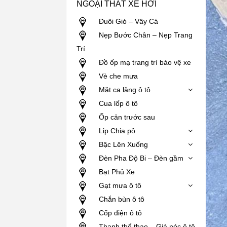
NGOẠI THẤT XE HƠI
Đuôi Gió – Vây Cá
Nẹp Bước Chân – Nẹp Trang
Trí
Đồ ốp mạ trang trí bảo vệ xe
Vè che mưa
Mặt ca lăng ô tô
Cua lốp ô tô
Ốp cản trước sau
Lip Chia pô
Bậc Lên Xuống
Đèn Pha Độ Bi – Đèn gầm
Bạt Phủ Xe
Gạt mưa ô tô
Chắn bùn ô tô
Cốp điện ô tô
Thanh thể thao – Giá nóc ô tô