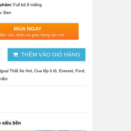
 phẩm:
Full bộ 8 miếng
c:
Đen
MUA NGAY
điện xác nhận và giao hàng tận nơi
THÊM VÀO GIỎ HÀNG
goại Thất Xe Hơi
,
Cua lốp ô tô
,
Everest
,
Ford
,
phẩm
 siêu bền