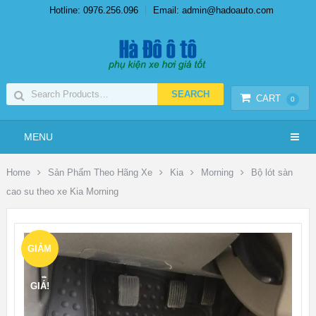
Hotline: 0976.256.096
Email: admin@hadoauto.com
CART
0
MENU
Home
Sản Phẩm Theo Hãng Xe
Kia
Morning
Bộ lót sàn
cao su theo xe Kia Morning
GIẢM
GIÁ!