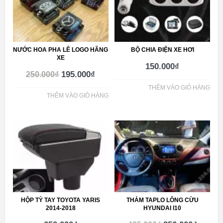
NƯỚC HOA PHA LÊ LOGO HÃNG
BỘ CHIA ĐIỆN XE HƠI
XE
150.000
₫
195.000
₫
250.000
₫
THÊM VÀO GIỎ HÀNG
THÊM VÀO GIỎ HÀNG
HỘP TỲ TAY TOYOTA YARIS
THẢM TAPLO LÔNG CỪU
2014-2018
HYUNDAI I10