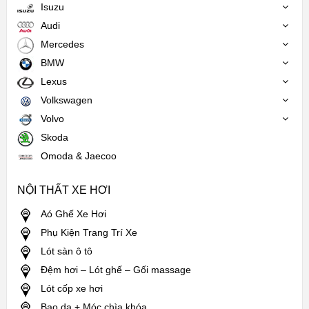
Isuzu
Audi
Mercedes
BMW
Lexus
Volkswagen
Volvo
Skoda
Omoda & Jaecoo
NỘI THẤT XE HƠI
Aó Ghế Xe Hơi
Phụ Kiện Trang Trí Xe
Lót sàn ô tô
Đệm hơi – Lót ghế – Gối massage
Lót cốp xe hơi
Bao da + Móc chìa khóa