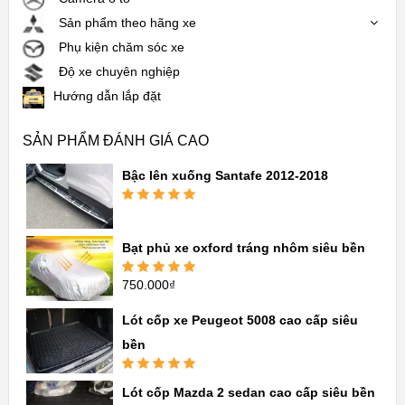
Sản phẩm theo hãng xe
Phụ kiện chăm sóc xe
Độ xe chuyên nghiệp
Hướng dẫn lắp đặt
SẢN PHẨM ĐÁNH GIÁ CAO
Bậc lên xuống Santafe 2012-2018
Được xếp
hạng
5.00
5
sao
Bạt phủ xe oxford tráng nhôm siêu bền
750.000
₫
Được xếp
hạng
5.00
5
sao
Lót cốp xe Peugeot 5008 cao cấp siêu
bền
Được xếp
Lót cốp Mazda 2 sedan cao cấp siêu bền
hạng
5.00
5