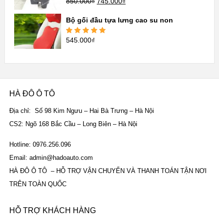
850.000
₫
745.000
₫
Được xếp
hạng
5.00
5
sao
Bộ gối đầu tựa lưng cao su non
545.000
₫
Được xếp
hạng
5.00
5
sao
HÀ ĐÔ Ô TÔ
Địa chỉ: Số 98 Kim Ngưu – Hai Bà Trưng – Hà Nội
CS2: Ngõ 168 Bắc Cầu – Long Biên – Hà Nội
Hotline: 0976.256.096
Email: admin@hadoauto.com
HÀ ĐÔ Ô TÔ – HỖ TRỢ VẬN CHUYỂN VÀ THANH TOÁN TẬN NƠI
TRÊN TOÀN QUỐC
HỖ TRỢ KHÁCH HÀNG