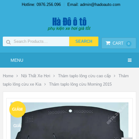
Hotline: 0976.256.096
Email: admin@hadoauto.com
CART
0
MENU
Home
Nội Thất Xe Hơi
Thảm taplo lông cừu cao cấp
Thảm
taplo lông cừu xe Kia
Thảm taplo lông cừu Morning 2015
GIẢM
GIÁ!