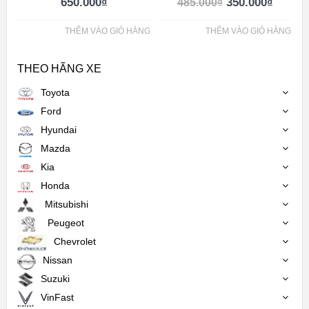
650.000
₫
350.000
₫
485.000
₫
THÊM VÀO GIỎ HÀNG
THÊM VÀO GIỎ HÀNG
THEO HÃNG XE
Toyota
Ford
Hyundai
Mazda
Kia
Honda
Mitsubishi
Peugeot
Chevrolet
Nissan
Suzuki
VinFast