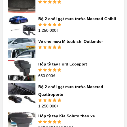
sao
Được xếp
hạng
5.00
5
sao
Bộ 2 chổi gạt mưa trước Maserati Ghibli
1.250.000
₫
Được xếp
hạng
5.00
5
sao
Vè che mưa Mitsubishi Outlander
Được xếp
hạng
5.00
5
sao
Hộp tỳ tay Ford Ecosport
650.000
₫
Được xếp
hạng
5.00
5
sao
Bộ 2 chổi gạt mưa trước Maserati
Quattroporte
1.250.000
₫
Được xếp
hạng
5.00
5
sao
Hộp tỳ tay Kia Soluto theo xe