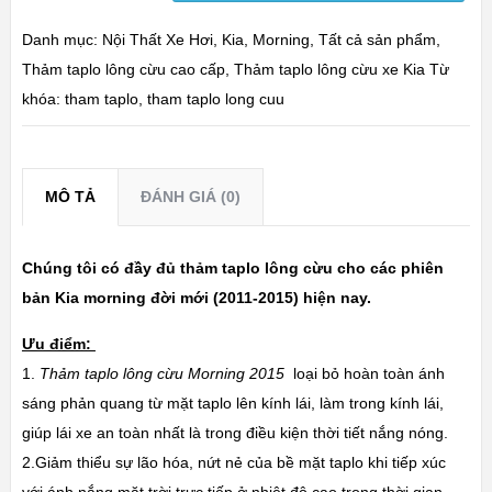
Danh mục:
Nội Thất Xe Hơi
,
Kia
,
Morning
,
Tất cả sản phẩm
,
Thảm taplo lông cừu cao cấp
,
Thảm taplo lông cừu xe Kia
Từ
khóa:
tham taplo
,
tham taplo long cuu
MÔ TẢ
ĐÁNH GIÁ (0)
Chúng tôi có đầy đủ thảm taplo lông cừu cho các phiên
bản Kia morning đời mới (2011-2015) hiện nay.
Ưu điểm:
1.
Thảm taplo lông cừu Morning 2015
loại bỏ hoàn toàn ánh
sáng phản quang từ mặt taplo lên kính lái, làm trong kính lái,
giúp lái xe an toàn nhất là trong điều kiện thời tiết nắng nóng.
2.Giảm thiểu sự lão hóa, nứt nẻ của bề mặt taplo khi tiếp xúc
với ánh nắng mặt trời trực tiếp ở nhiệt độ cao trong thời gian