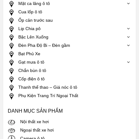
Mặt ca lăng ô tô
Cua lốp ô tô
Ốp cản trước sau
Lip Chia pô
Bậc Lên Xuống
Đèn Pha Độ Bi – Đèn gầm
Bạt Phủ Xe
Gạt mưa ô tô
Chắn bùn ô tô
Cốp điện ô tô
Thanh thể thao – Giá nóc ô tô
Phụ Kiện Trang Trí Ngoại Thất
DANH MỤC SẢN PHẨM
Nội thất xe hơi
Ngoại thất xe hơi
Camera ô tô