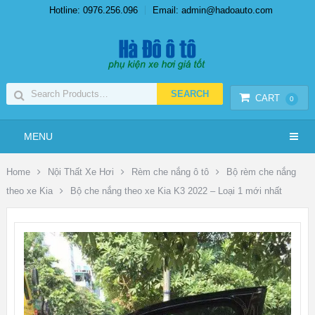
Hotline: 0976.256.096
Email: admin@hadoauto.com
CART
0
MENU
Home
Nội Thất Xe Hơi
Rèm che nắng ô tô
Bộ rèm che nắng
theo xe Kia
Bộ che nắng theo xe Kia K3 2022 – Loại 1 mới nhất