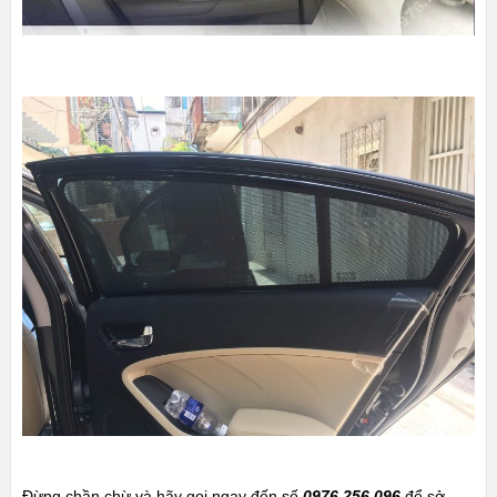
Đừng chần chừ và hãy gọi ngay đến số
0976.256.096
để sở