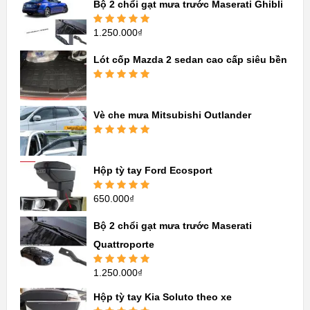
Bộ 2 chổi gạt mưa trước Maserati Ghibli
hạng
5.00
5
sao
1.250.000
₫
Được xếp
hạng
5.00
5
sao
Lót cốp Mazda 2 sedan cao cấp siêu bền
Được xếp
hạng
5.00
5
sao
Vè che mưa Mitsubishi Outlander
Được xếp
hạng
5.00
5
sao
Hộp tỳ tay Ford Ecosport
650.000
₫
Được xếp
hạng
5.00
5
sao
Bộ 2 chổi gạt mưa trước Maserati
Quattroporte
1.250.000
₫
Được xếp
hạng
5.00
5
sao
Hộp tỳ tay Kia Soluto theo xe