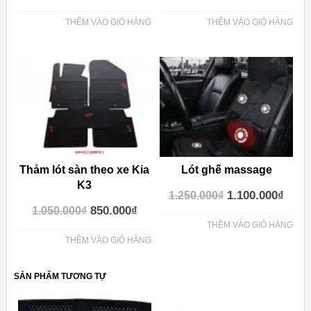
THÊM VÀO GIỎ HÀNG
THÊM VÀO GIỎ HÀNG
Thảm lót sàn theo xe Kia
Lót ghế massage
K3
1.100.000
₫
1.250.000
₫
850.000
₫
1.050.000
₫
THÊM VÀO GIỎ HÀNG
THÊM VÀO GIỎ HÀNG
SẢN PHẨM TƯƠNG TỰ