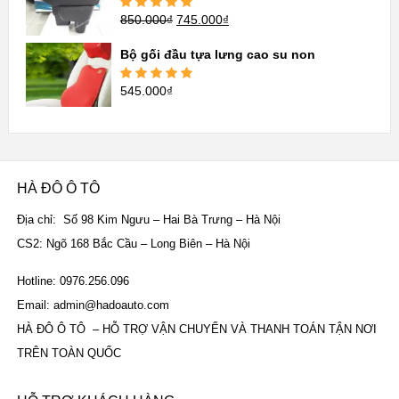
850.000
₫
745.000
₫
Được xếp
hạng
5.00
5
sao
Bộ gối đầu tựa lưng cao su non
545.000
₫
Được xếp
hạng
5.00
5
sao
HÀ ĐÔ Ô TÔ
Địa chỉ: Số 98 Kim Ngưu – Hai Bà Trưng – Hà Nội
CS2: Ngõ 168 Bắc Cầu – Long Biên – Hà Nội
Hotline: 0976.256.096
Email: admin@hadoauto.com
HÀ ĐÔ Ô TÔ – HỖ TRỢ VẬN CHUYỂN VÀ THANH TOÁN TẬN NƠI
TRÊN TOÀN QUỐC