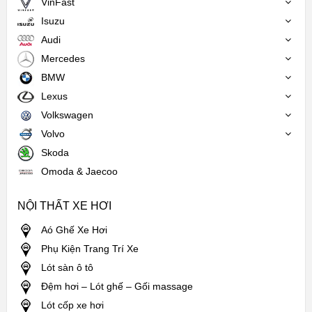
VinFast
Isuzu
Audi
Mercedes
BMW
Lexus
Volkswagen
Volvo
Skoda
Omoda & Jaecoo
NỘI THẤT XE HƠI
Aó Ghế Xe Hơi
Phụ Kiện Trang Trí Xe
Lót sàn ô tô
Đệm hơi – Lót ghế – Gối massage
Lót cốp xe hơi