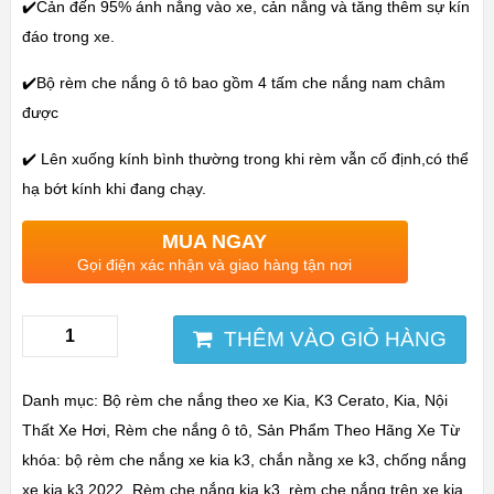
✔️Cản đến 95% ánh nắng vào xe, cản nắng và tăng thêm sự kín
đáo trong xe.
✔️Bộ rèm che nắng ô tô bao gồm 4 tấm che nắng nam châm
được
✔️ Lên xuống kính bình thường trong khi rèm vẫn cố định,có thể
hạ bớt kính khi đang chạy.
MUA NGAY
Gọi điện xác nhận và giao hàng tận nơi
THÊM VÀO GIỎ HÀNG
Danh mục:
Bộ rèm che nắng theo xe Kia
,
K3 Cerato
,
Kia
,
Nội
Thất Xe Hơi
,
Rèm che nắng ô tô
,
Sản Phẩm Theo Hãng Xe
Từ
khóa:
bộ rèm che nắng xe kia k3
,
chắn nằng xe k3
,
chống nắng
xe kia k3 2022
,
Rèm che nắng kia k3
,
rèm che nắng trên xe kia