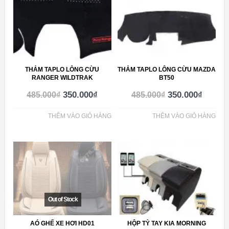
THẢM TAPLO LÔNG CỪU
THẢM TAPLO LÔNG CỪU MAZDA
RANGER WILDTRAK
BT50
350.000
₫
350.000
₫
485.000
₫
485.000
₫
THÊM VÀO GIỎ HÀNG
THÊM VÀO GIỎ HÀNG
AÓ GHẾ XE HƠI HD01
HỘP TỲ TAY KIA MORNING