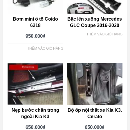
Bơm mini ô tô Coido
Bậc lên xuống Mercedes
6218
GLC Coupe 2016-2020
THÊM VÀO GIỎ HÀNG
950.000
₫
THÊM VÀO GIỎ HÀNG
Nẹp bước chân trong
Bộ ốp nội thất xe Kia K3,
ngoài Kia K3
Cerato
650.000
₫
650.000
₫