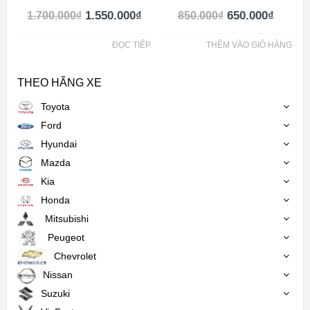
1.550.000
₫
650.000
₫
1.700.000
₫
850.000
₫
ĐỌC TIẾP
THÊM VÀO GIỎ HÀNG
THEO HÃNG XE
Toyota
Ford
Hyundai
Mazda
Kia
Honda
Mitsubishi
Peugeot
Chevrolet
Nissan
Suzuki