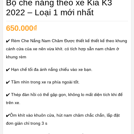
Bộ che nắng theo xe Kia K3
2022 – Loại 1 mới nhất
650.000
₫
✔️ Rèm Che Nắng Nam Châm Được thiết kế thiết kế theo khung
cánh cửa của xe nên vừa khít. có tích hợp sẵn nam châm ở
khung rèm
✔️ Hạn chế tối đa ánh nắng chiếu vào xe bạn.
✔️ Tầm nhìn trong xe ra phía ngoài tốt.
✔️ Thép đàn hồi có thể gập gọn, không lo mất diện tích khi để
trên xe.
✔️Ôm khít vào khuôn cửa, hút nam châm chắc chắn, lắp đặt
đơn giản chỉ trong 3 s