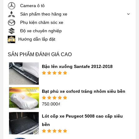
Camera ô tô
Sản phẩm theo hãng xe
Phụ kiện chăm sóc xe
Độ xe chuyên nghiệp
Hướng dẫn lắp đặt
SẢN PHẨM ĐÁNH GIÁ CAO
Bậc lên xuống Santafe 2012-2018
Được xếp
hạng
5.00
5
sao
Bạt phủ xe oxford tráng nhôm siêu bền
750.000
₫
Được xếp
hạng
5.00
5
sao
Lót cốp xe Peugeot 5008 cao cấp siêu
bền
Được xếp