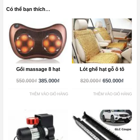
Có thể bạn thích…
Gối massage 8 hạt
Lót ghế hạt gỗ ô tô
385.000
₫
650.000
₫
550.000
₫
820.000
₫
THÊM VÀO GIỎ HÀNG
THÊM VÀO GIỎ HÀNG