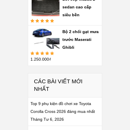
sao
sedan cao cấp
siêu bền
Được xếp
hạng
5.00
5
Bộ 2 chổi gạt mưa
sao
trước Maserati
Ghibli
1.250.000
₫
Được xếp
hạng
5.00
5
sao
CÁC BÀI VIẾT MỚI
NHẤT
Top 9 phụ kiện đồ chơi xe Toyota
Corolla Cross 2026 đáng mua nhất
Tháng Tư 6, 2026