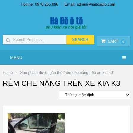
Hotline: 0976.256.096
Email: admin@hadoauto.com
CART
0
MENU
Home
Sản phẩm được gắn thẻ “rèm che nắng trên xe kia k3”
RÈM CHE NẮNG TRÊN XE KIA K3