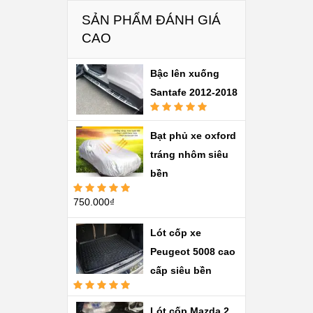
SẢN PHẨM ĐÁNH GIÁ
CAO
Bậc lên xuống
Santafe 2012-2018
Được xếp
hạng
5.00
5
Bạt phủ xe oxford
sao
tráng nhôm siêu
bền
750.000
₫
Được xếp
hạng
5.00
5
sao
Lót cốp xe
Peugeot 5008 cao
cấp siêu bền
Được xếp
hạng
5.00
5
Lót cốp Mazda 2