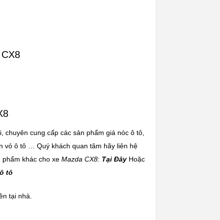
a CX8
X8
i, chuyên cung cấp các sản phẩm giá nóc ô tô,
hân vỏ ô tô … Quý khách quan tâm hãy liên hệ
ản phẩm khác cho xe
Mazda CX8
:
Tại Đây
Hoặc
ô tô
n tại nhà.