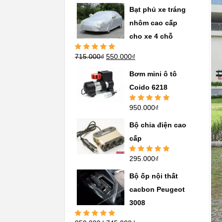
sao
Bạt phủ xe tráng
nhôm cao cấp
cho xe 4 chỗ
715.000
₫
550.000
₫
Được xếp
hạng
5.00
5
sao
Bơm mini ô tô
Coido 6218
950.000
₫
Được xếp
hạng
5.00
5
sao
Bộ chia điện cao
cấp
295.000
₫
Được xếp
hạng
5.00
5
sao
Bộ ốp nội thất
cacbon Peugeot
3008