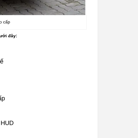
o cấp
ưới đây:
hế
ấp
g HUD