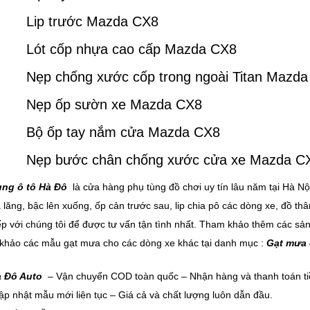
Lip trước Mazda CX8
Lót cốp nhựa cao cấp Mazda CX8
Nẹp chống xước cốp trong ngoài Titan Mazd
Nẹp ốp sườn xe Mazda CX8
Bộ ốp tay nắm cửa Mazda CX8
Nẹp bước chân chống xước cửa xe Mazda C
ùng ô tô Hà Đô
là cửa hàng phụ tùng đồ chơi uy tín lâu năm tại Hà Nộ
 lăng, bậc lên xuống, ốp cản trước sau, lip chia pô các dòng xe, đồ t
iếp với chúng tôi để được tư vấn tận tình nhất. Tham khảo thêm các s
hảo các mẫu gạt mưa cho các dòng xe khác tại danh mục :
Gạt mưa 
 Đô Auto
– Vận chuyển COD toàn quốc – Nhận hàng và thanh toán tiề
p nhật mẫu mới liên tục – Giá cả và chất lượng luôn dẫn đầu.