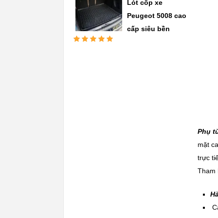
Lót cốp xe
Peugeot 5008 cao
cấp siêu bền
Được xếp
hạng
5.00
5
sao
Phụ t
mặt ca
trực t
Tham k
Hà
Cậ