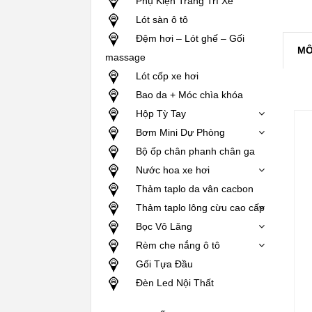
Phụ Kiện Trang Trí Xe
Lót sàn ô tô
Đệm hơi – Lót ghế – Gối
MÔ
massage
Lót cốp xe hơi
Bao da + Móc chìa khóa
Hộp Tỳ Tay
Bơm Mini Dự Phòng
Bộ ốp chân phanh chân ga
Nước hoa xe hơi
Thảm taplo da vân cacbon
Thảm taplo lông cừu cao cấp
Bọc Vô Lăng
Rèm che nắng ô tô
Gối Tựa Đầu
Đèn Led Nội Thất