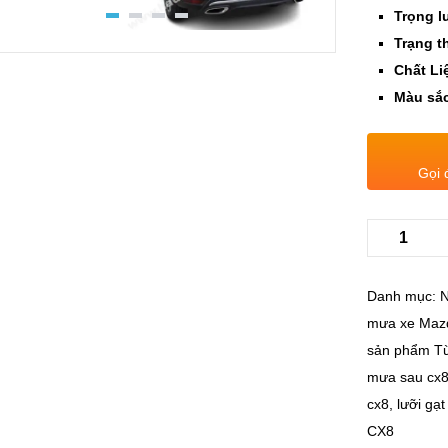
Trọng l
Trạng th
Chất Li
Màu sắc
Gọi 
Danh mục:
N
mưa xe Maz
sản phẩm
T
mưa sau cx
cx8
,
lưỡi gạ
CX8