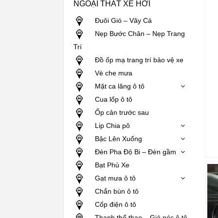
NGOẠI THẤT XE HƠI
Đuôi Gió – Vây Cá
Nẹp Bước Chân – Nẹp Trang
Trí
Đồ ốp mạ trang trí bảo vệ xe
Vè che mưa
Mặt ca lăng ô tô
Cua lốp ô tô
Ốp cản trước sau
Lip Chia pô
Bậc Lên Xuống
Đèn Pha Độ Bi – Đèn gầm
Bạt Phủ Xe
Gạt mưa ô tô
Chắn bùn ô tô
Cốp điện ô tô
Thanh thể thao – Giá nóc ô tô