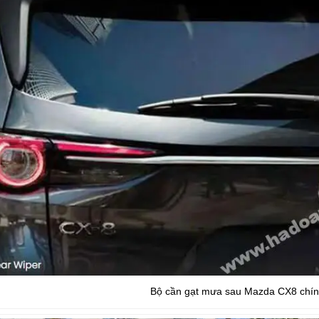
Bộ cần gạt mưa sau Mazda CX8 chí