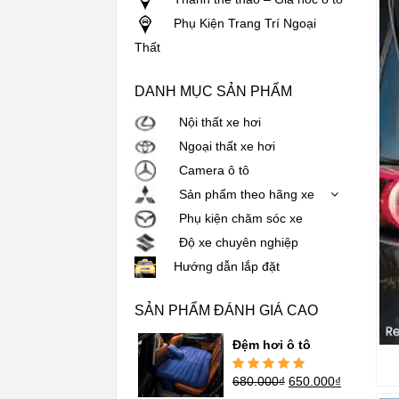
Phụ Kiện Trang Trí Ngoại
Thất
DANH MỤC SẢN PHẨM
Nội thất xe hơi
Ngoại thất xe hơi
Camera ô tô
Sản phẩm theo hãng xe
Phụ kiện chăm sóc xe
Độ xe chuyên nghiệp
Hướng dẫn lắp đặt
SẢN PHẨM ĐÁNH GIÁ CAO
Đệm hơi ô tô
680.000
₫
650.000
₫
Được xếp
hạng
5.00
5