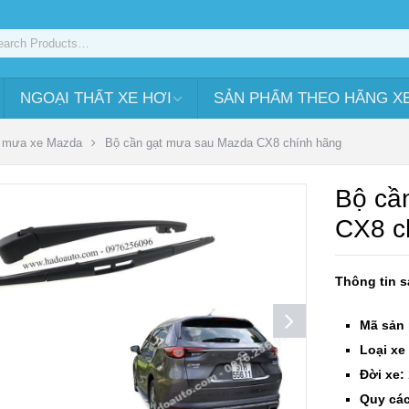
NGOẠI THẤT XE HƠI
SẢN PHẨM THEO HÃNG X
 mưa xe Mazda
Bộ cần gạt mưa sau Mazda CX8 chính hãng
Bộ cầ
CX8 c
Thông tin 
Mã sản
Loại xe 
Đời xe:
Quy các