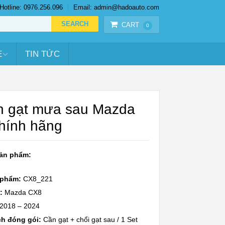
Hotline: 0976.256.096
Email: admin@hadoauto.com
CART
0
E
TIN TỨC
n gạt mưa sau Mazda
hính hãng
sản phẩm:
 phẩm:
CX8_221
:
Mazda CX8
2018 – 2024
h đóng gói:
Cần gạt + chổi gạt sau / 1 Set