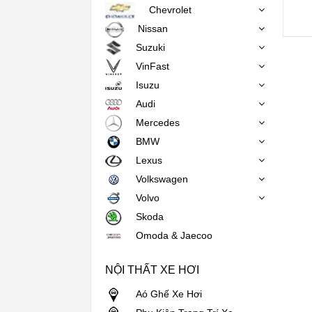
Chevrolet
Nissan
Suzuki
VinFast
Isuzu
Audi
Mercedes
BMW
Lexus
Volkswagen
Volvo
Skoda
Omoda & Jaecoo
NỘI THẤT XE HƠI
Aó Ghế Xe Hơi