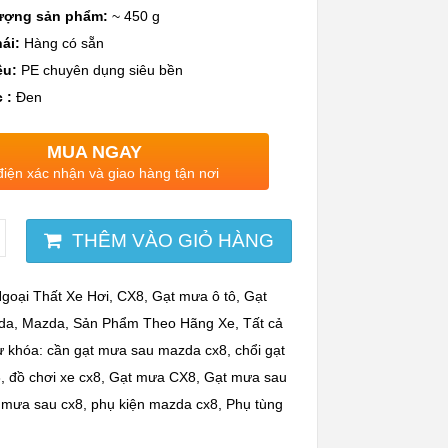
ượng sản phẩm:
~ 450 g
ái:
Hàng có sẵn
ệu:
PE chuyên dụng siêu bền
 :
Đen
MUA NGAY
điện xác nhận và giao hàng tận nơi
THÊM VÀO GIỎ HÀNG
goại Thất Xe Hơi
,
CX8
,
Gạt mưa ô tô
,
Gạt
da
,
Mazda
,
Sản Phẩm Theo Hãng Xe
,
Tất cả
ừ khóa:
cần gạt mưa sau mazda cx8
,
chổi gạt
8
,
đồ chơi xe cx8
,
Gạt mưa CX8
,
Gạt mưa sau
t mưa sau cx8
,
phụ kiện mazda cx8
,
Phụ tùng