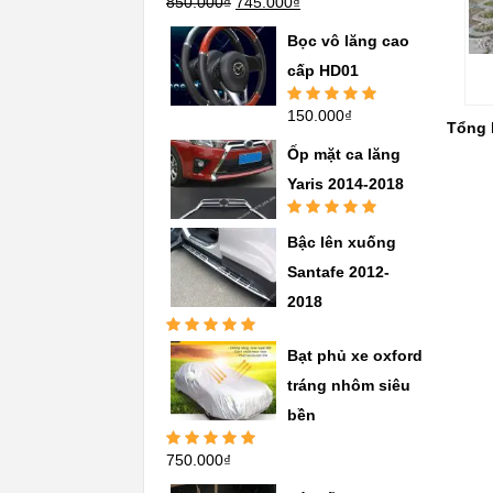
850.000
₫
745.000
₫
Được xếp
hạng
5.00
5
sao
Bọc vô lăng cao
cấp HD01
150.000
₫
Được xếp
Tổng 
hạng
5.00
5
sao
Ốp mặt ca lăng
Yaris 2014-2018
Được xếp
Bậc lên xuống
hạng
5.00
5
sao
Santafe 2012-
2018
Được xếp
Bạt phủ xe oxford
hạng
5.00
5
sao
tráng nhôm siêu
bền
750.000
₫
Được xếp
hạng
5.00
5
sao