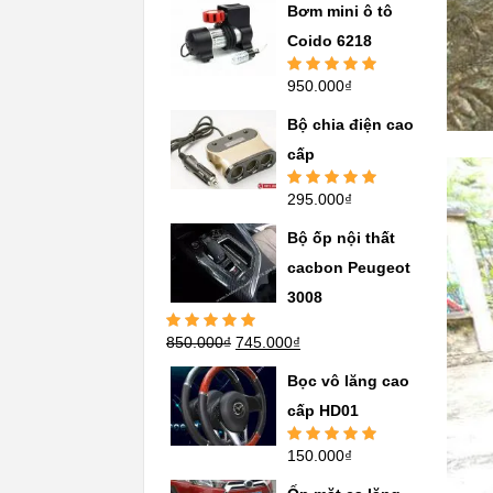
sao
Bơm mini ô tô
Coido 6218
950.000
₫
Được xếp
hạng
5.00
5
sao
Bộ chia điện cao
cấp
295.000
₫
Được xếp
hạng
5.00
5
sao
Bộ ốp nội thất
cacbon Peugeot
3008
850.000
₫
745.000
₫
Được xếp
hạng
5.00
5
sao
Bọc vô lăng cao
cấp HD01
150.000
₫
Được xếp
hạng
5.00
5
sao