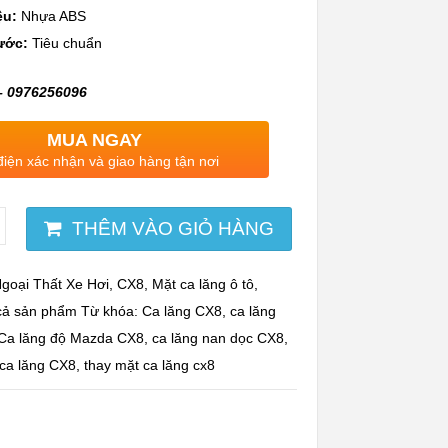
ệu:
Nhựa ABS
ước:
Tiêu chuẩn
– 0976256096
MUA NGAY
điện xác nhận và giao hàng tận nơi
THÊM VÀO GIỎ HÀNG
goại Thất Xe Hơi
,
CX8
,
Mặt ca lăng ô tô
,
cả sản phẩm
Từ khóa:
Ca lăng CX8
,
ca lăng
Ca lăng độ Mazda CX8
,
ca lăng nan dọc CX8
,
ca lăng CX8
,
thay mặt ca lăng cx8