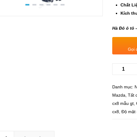
Chất Li
Kích th
Hà Đô ô tô 
Gọi 
Danh mục:
N
Mazda
,
Tất 
cx8 mẫu gt
,
cx8
,
Độ mặt 