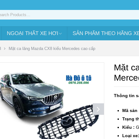
NGOẠI THẤT XE HƠI
SẢN PHẨM THEO HÃNG X
8
Mặt ca lăng Mazda CX8 kiểu Mercedes cao cấp
Mặt c
Merce
Thông tin 
Mã sản
Trạng th
Kiểu :
G
Loại xe