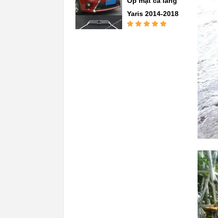
Ốp mặt ca lăng
Yaris 2014-2018
Được xếp
hạng
5.00
5
sao