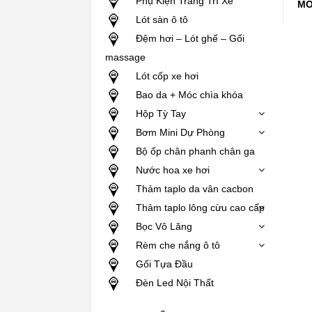
Phụ Kiện Trang Trí Xe
MÔ
Lót sàn ô tô
Đệm hơi – Lót ghế – Gối
massage
Lót cốp xe hơi
Bao da + Móc chìa khóa
Hộp Tỳ Tay
Bơm Mini Dự Phòng
Bộ ốp chân phanh chân ga
Nước hoa xe hơi
Thảm taplo da vân cacbon
Thảm taplo lông cừu cao cấp
Bọc Vô Lăng
Rèm che nắng ô tô
Gối Tựa Đầu
Đèn Led Nội Thất