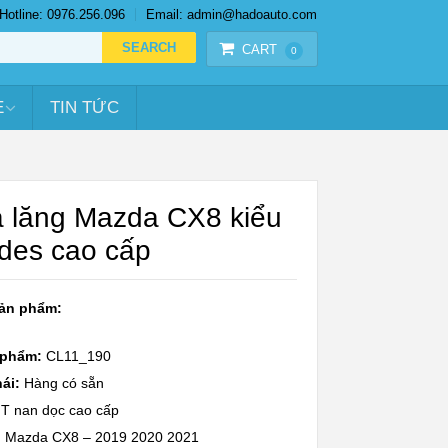
Hotline: 0976.256.096
Email: admin@hadoauto.com
CART
0
E
TIN TỨC
a lăng Mazda CX8 kiểu
des cao cấp
sản phẩm:
 phẩm:
CL11_190
ái:
Hàng có sẵn
T nan dọc cao cấp
:
Mazda CX8 – 2019 2020 2021