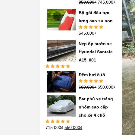
850.000
₫
745.000
₫
Được xếp
hạng
5.00
5
sao
Bộ gối đầu tựa
lưng cao su non
545.000
₫
Được xếp
hạng
5.00
5
sao
Nẹp ốp sườn xe
Hyundai Santafe
A15_001
Được xếp
Đệm hơi ô tô
hạng
5.00
5
sao
680.000
₫
650.000
₫
Được xếp
hạng
5.00
5
sao
Bạt phủ xe tráng
nhôm cao cấp
cho xe 4 chỗ
715.000
₫
550.000
₫
Được xếp
hạng
5.00
5