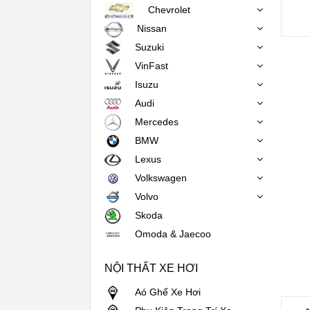
Chevrolet
Nissan
Suzuki
VinFast
Isuzu
Audi
Mercedes
BMW
Lexus
Volkswagen
Volvo
Skoda
Omoda & Jaecoo
NỘI THẤT XE HƠI
Aó Ghế Xe Hơi