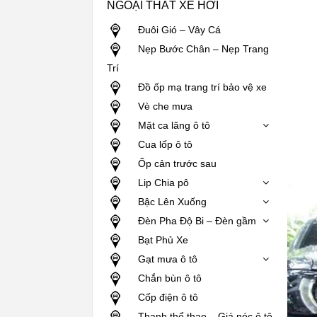
NGOẠI THẤT XE HƠI
Đuôi Gió – Vây Cá
Nẹp Bước Chân – Nẹp Trang
Trí
Đồ ốp mạ trang trí bảo vệ xe
Vè che mưa
Mặt ca lăng ô tô
Cua lốp ô tô
Ốp cản trước sau
Lip Chia pô
Bậc Lên Xuống
Đèn Pha Độ Bi – Đèn gầm
Bạt Phủ Xe
Gạt mưa ô tô
Chắn bùn ô tô
Cốp điện ô tô
Thanh thể thao – Giá nóc ô tô