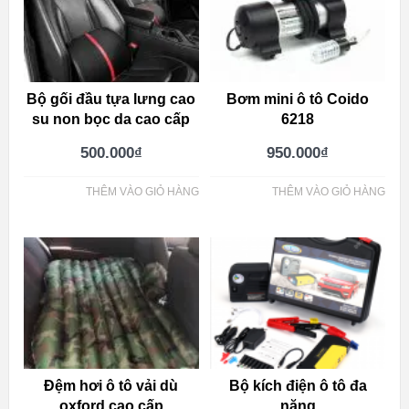
Bộ gối đầu tựa lưng cao
Bơm mini ô tô Coido
su non bọc da cao cấp
6218
500.000
₫
950.000
₫
THÊM VÀO GIỎ HÀNG
THÊM VÀO GIỎ HÀNG
Đệm hơi ô tô vải dù
Bộ kích điện ô tô đa
oxford cao cấp
năng