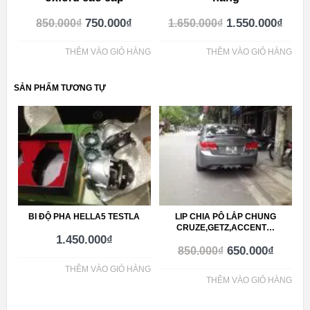
750.000
₫
1.550.000
₫
850.000
₫
1.650.000
₫
THÊM VÀO GIỎ HÀNG
THÊM VÀO GIỎ HÀNG
SẢN PHẨM TƯƠNG TỰ
BI ĐỘ PHA HELLA5 TESTLA
LIP CHIA PÔ LẮP CHUNG
CRUZE,GETZ,ACCENT…
1.450.000
₫
650.000
₫
850.000
₫
THÊM VÀO GIỎ HÀNG
THÊM VÀO GIỎ HÀNG