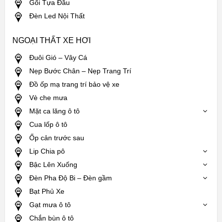
Gối Tựa Đầu
Đèn Led Nội Thất
NGOẠI THẤT XE HƠI
Đuôi Gió – Vây Cá
Nẹp Bước Chân – Nẹp Trang Trí
Đồ ốp mạ trang trí bảo vệ xe
Vè che mưa
Mặt ca lăng ô tô
Cua lốp ô tô
Ốp cản trước sau
Lip Chia pô
Bậc Lên Xuống
Đèn Pha Độ Bi – Đèn gầm
Bạt Phủ Xe
Gạt mưa ô tô
Chắn bùn ô tô