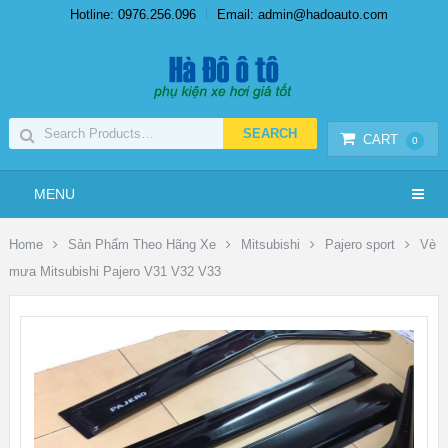
Hotline: 0976.256.096
Email: admin@hadoauto.com
CART
0
MENU
Home
Sản Phẩm Theo Hãng Xe
Mitsubishi
Pajero sport
Vè
mưa Mitsubishi Pajero V31 V32 V33