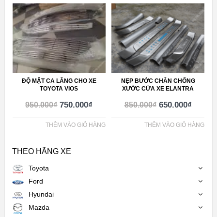
ĐỘ MẶT CA LĂNG CHO XE
NẸP BƯỚC CHÂN CHỐNG
TOYOTA VIOS
XƯỚC CỬA XE ELANTRA
750.000
₫
650.000
₫
950.000
₫
850.000
₫
THÊM VÀO GIỎ HÀNG
THÊM VÀO GIỎ HÀNG
THEO HÃNG XE
Toyota
Ford
Hyundai
Mazda