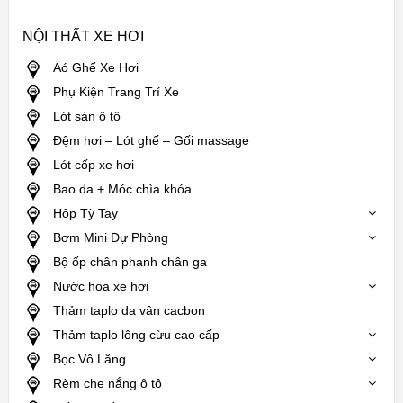
NỘI THẤT XE HƠI
Aó Ghế Xe Hơi
Phụ Kiện Trang Trí Xe
Lót sàn ô tô
Đệm hơi – Lót ghế – Gối massage
Lót cốp xe hơi
Bao da + Móc chìa khóa
Hộp Tỳ Tay
Bơm Mini Dự Phòng
Bộ ốp chân phanh chân ga
Nước hoa xe hơi
Thảm taplo da vân cacbon
Thảm taplo lông cừu cao cấp
Bọc Vô Lăng
Rèm che nắng ô tô