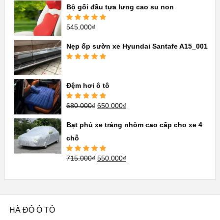
sao
Bộ gối đầu tựa lưng cao su non
545.000
₫
Được xếp
hạng
5.00
5
sao
Nẹp ốp sườn xe Hyundai Santafe A15_001
Được xếp
hạng
5.00
5
sao
Đệm hơi ô tô
680.000
₫
650.000
₫
Được xếp
hạng
5.00
5
sao
Bạt phủ xe tráng nhôm cao cấp cho xe 4
chỗ
715.000
₫
550.000
₫
Được xếp
hạng
5.00
5
sao
HÀ ĐÔ Ô TÔ