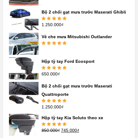
Được xếp
hạng
5.00
5
sao
Bộ 2 chổi gạt mưa trước Maserati Ghibli
1.250.000
₫
Được xếp
hạng
5.00
5
sao
Vè che mưa Mitsubishi Outlander
Được xếp
hạng
5.00
5
sao
Hộp tỳ tay Ford Ecosport
650.000
₫
Được xếp
hạng
5.00
5
sao
Bộ 2 chổi gạt mưa trước Maserati
Quattroporte
1.250.000
₫
Được xếp
hạng
5.00
5
sao
Hộp tỳ tay Kia Soluto theo xe
850.000
₫
745.000
₫
Được xếp
hạng
5.00
5