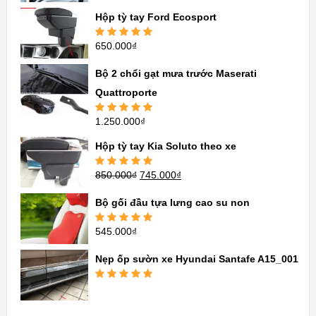
hạng
5.00
5
sao
Hộp tỳ tay Ford Ecosport
650.000
₫
Được xếp
hạng
5.00
5
sao
Bộ 2 chổi gạt mưa trước Maserati
Quattroporte
1.250.000
₫
Được xếp
hạng
5.00
5
sao
Hộp tỳ tay Kia Soluto theo xe
850.000
₫
745.000
₫
Được xếp
hạng
5.00
5
sao
Bộ gối đầu tựa lưng cao su non
545.000
₫
Được xếp
hạng
5.00
5
sao
Nẹp ốp sườn xe Hyundai Santafe A15_001
Được xếp
hạng
5.00
5
sao