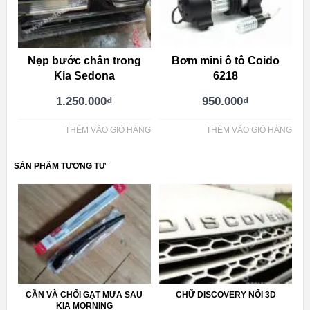
Nẹp bước chân trong
Bơm mini ô tô Coido
Kia Sedona
6218
1.250.000
₫
950.000
₫
THÊM VÀO GIỎ HÀNG
THÊM VÀO GIỎ HÀNG
SẢN PHẨM TƯƠNG TỰ
CẦN VÀ CHỔI GẠT MƯA SAU
CHỮ DISCOVERY NỔI 3D
KIA MORNING