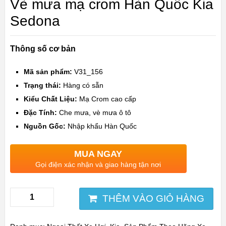
Vè mưa mạ crom Hàn Quốc Kia
Sedona
Thông số cơ bản
Mã sản phẩm:
V31_156
Trạng thái:
Hàng có sẵn
Kiểu Chất Liệu:
Mạ Crom cao cấp
Đặc Tính:
Che mưa, vè mưa ô tô
Nguồn Gốc:
Nhập khẩu Hàn Quốc
MUA NGAY
Gọi điện xác nhận và giao hàng tận nơi
THÊM VÀO GIỎ HÀNG