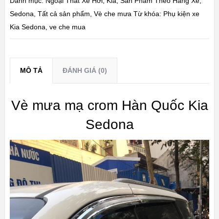
Danh mục:
Ngoại Thất Xe Hơi
,
Kia
,
Sản Phẩm Theo Hãng Xe
,
Sedona
,
Tất cả sản phẩm
,
Vè che mưa
Từ khóa:
Phụ kiện xe
Kia Sedona
,
ve che mua
MÔ TẢ
ĐÁNH GIÁ (0)
Vè mưa mạ crom Hàn Quốc Kia
Sedona