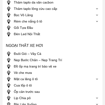
Thảm taplo da vân cacbon
Thảm taplo lông cừu cao cấp
Bọc Vô Lăng
Rèm che nắng ô tô
Gối Tựa Đầu
Đèn Led Nội Thất
NGOẠI THẤT XE HƠI
Đuôi Gió – Vây Cá
Nẹp Bước Chân – Nẹp Trang Trí
Đồ ốp mạ trang trí bảo vệ xe
Vè che mưa
Mặt ca lăng ô tô
Cua lốp ô tô
Ốp cản trước sau
Lip Chia pô
Bậc Lên Xuống