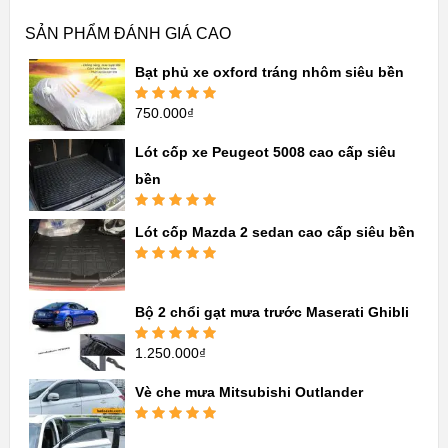
SẢN PHẨM ĐÁNH GIÁ CAO
Bạt phủ xe oxford tráng nhôm siêu bền
750.000
₫
Được xếp
hạng
5.00
5
sao
Lót cốp xe Peugeot 5008 cao cấp siêu
bền
Được xếp
Lót cốp Mazda 2 sedan cao cấp siêu bền
hạng
5.00
5
sao
Được xếp
hạng
5.00
5
sao
Bộ 2 chổi gạt mưa trước Maserati Ghibli
1.250.000
₫
Được xếp
hạng
5.00
5
sao
Vè che mưa Mitsubishi Outlander
Được xếp