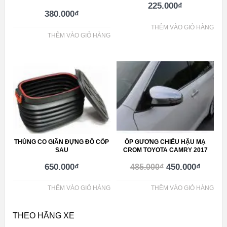
225.000
₫
380.000
₫
THÊM VÀO GIỎ HÀNG
THÊM VÀO GIỎ HÀNG
THÙNG CO GIÃN ĐỰNG ĐỒ CỐP
ỐP GƯƠNG CHIẾU HẬU MẠ
SAU
CROM TOYOTA CAMRY 2017
650.000
₫
450.000
₫
485.000
₫
THÊM VÀO GIỎ HÀNG
THÊM VÀO GIỎ HÀNG
THEO HÃNG XE