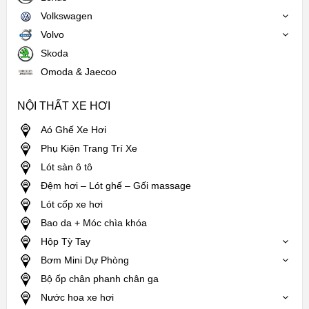
Volkswagen
Volvo
Skoda
Omoda & Jaecoo
NỘI THẤT XE HƠI
Aó Ghế Xe Hơi
Phụ Kiện Trang Trí Xe
Lót sàn ô tô
Đệm hơi – Lót ghế – Gối massage
Lót cốp xe hơi
Bao da + Móc chìa khóa
Hộp Tỳ Tay
Bơm Mini Dự Phòng
Bộ ốp chân phanh chân ga
Nước hoa xe hơi