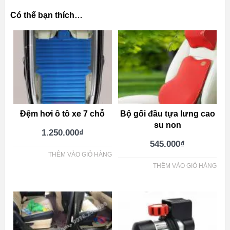
Có thể bạn thích…
Đệm hơi ô tô xe 7 chỗ
Bộ gối đầu tựa lưng cao
su non
1.250.000
₫
545.000
₫
THÊM VÀO GIỎ HÀNG
THÊM VÀO GIỎ HÀNG