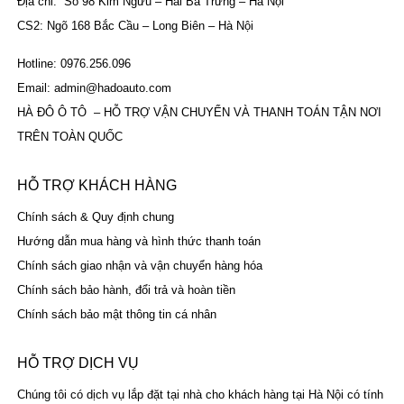
Địa chỉ: Số 98 Kim Ngưu – Hai Bà Trưng – Hà Nội
CS2: Ngõ 168 Bắc Cầu – Long Biên – Hà Nội
Hotline: 0976.256.096
Email: admin@hadoauto.com
HÀ ĐÔ Ô TÔ – HỖ TRỢ VẬN CHUYỂN VÀ THANH TOÁN TẬN NƠI
TRÊN TOÀN QUỐC
HỖ TRỢ KHÁCH HÀNG
Chính sách & Quy định chung
Hướng dẫn mua hàng và hình thức thanh toán
Chính sách giao nhận và vận chuyển hàng hóa
Chính sách bảo hành, đổi trả và hoàn tiền
Chính sách bảo mật thông tin cá nhân
HỖ TRỢ DỊCH VỤ
Chúng tôi có dịch vụ lắp đặt tại nhà cho khách hàng tại Hà Nội có tính