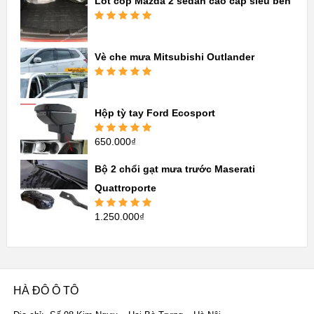
Lót cốp Mazda 2 sedan cao cấp siêu bền
Được xếp
hạng
5.00
5
sao
Vè che mưa Mitsubishi Outlander
Được xếp
hạng
5.00
5
sao
Hộp tỳ tay Ford Ecosport
650.000
₫
Được xếp
hạng
5.00
5
sao
Bộ 2 chổi gạt mưa trước Maserati
Quattroporte
1.250.000
₫
Được xếp
hạng
5.00
5
sao
HÀ ĐÔ Ô TÔ