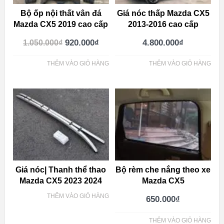
Bộ ốp nội thất vân đá
Giá nóc thấp Mazda CX5
Mazda CX5 2019 cao cấp
2013-2016 cao cấp
920.000
₫
4.800.000
₫
1.050.000
₫
THÊM VÀO GIỎ HÀNG
THÊM VÀO GIỎ HÀNG
Giá nóc| Thanh thể thao
Bộ rèm che nắng theo xe
Mazda CX5 2023 2024
Mazda CX5
THÊM VÀO GIỎ HÀNG
650.000
₫
THÊM VÀO GIỎ HÀNG