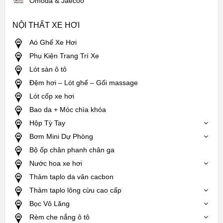
Omoda & Jaecoo
NỘI THẤT XE HƠI
Aó Ghế Xe Hơi
Phụ Kiện Trang Trí Xe
Lót sàn ô tô
Đệm hơi – Lót ghế – Gối massage
Lót cốp xe hơi
Bao da + Móc chìa khóa
Hộp Tỳ Tay
Bơm Mini Dự Phòng
Bộ ốp chân phanh chân ga
Nước hoa xe hơi
Thảm taplo da vân cacbon
Thảm taplo lông cừu cao cấp
Bọc Vô Lăng
Rèm che nắng ô tô