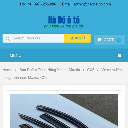
Hotline: 0976.256.096
Email: admin@hadoauto.com
CART
0
MENU
Home
Sản Phẩm Theo Hãng Xe
Mazda
CX5
Vè mưa liền
cong kính inox Mazda CX5