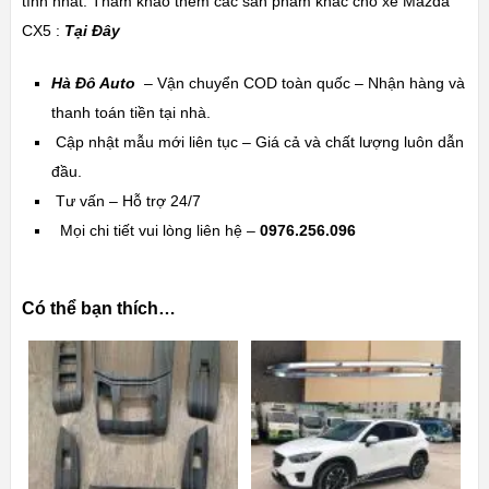
tình nhất. Tham khảo thêm các sản phẩm khác cho xe Mazda
CX5
:
Tại Đây
Hà Đô Auto
– Vận chuyển COD toàn quốc – Nhận hàng và
thanh toán tiền tại nhà.
Cập nhật mẫu mới liên tục – Giá cả và chất lượng luôn dẫn
đầu.
Tư vấn – Hỗ trợ 24/7
Mọi chi tiết vui lòng liên hệ –
0976.256.096
Có thể bạn thích…