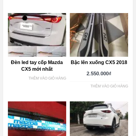
Đèn led tay cốp Mazda
Bậc lên xuống CX5 2018
CX5 mới nhất
2.550.000
₫
THÊM VÀO GIỎ HÀNG
THÊM VÀO GIỎ HÀNG