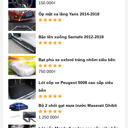
150.000
₫
Được xếp
hạng
5.00
5
sao
Ốp mặt ca lăng Yaris 2014-2018
Được xếp
hạng
5.00
5
sao
Bậc lên xuống Santafe 2012-2018
Được xếp
hạng
5.00
5
sao
Bạt phủ xe oxford tráng nhôm siêu bền
750.000
₫
Được xếp
hạng
5.00
5
sao
Lót cốp xe Peugeot 5008 cao cấp siêu
bền
Được xếp
Bộ 2 chổi gạt mưa trước Maserati Ghibli
hạng
5.00
5
sao
1.250.000
₫
Được xếp
hạng
5.00
5
sao