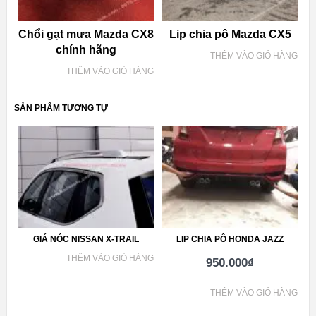
Chổi gạt mưa Mazda CX8
Lip chia pô Mazda CX5
chính hãng
THÊM VÀO GIỎ HÀNG
THÊM VÀO GIỎ HÀNG
SẢN PHẨM TƯƠNG TỰ
GIÁ NÓC NISSAN X-TRAIL
LIP CHIA PÔ HONDA JAZZ
THÊM VÀO GIỎ HÀNG
950.000
₫
THÊM VÀO GIỎ HÀNG