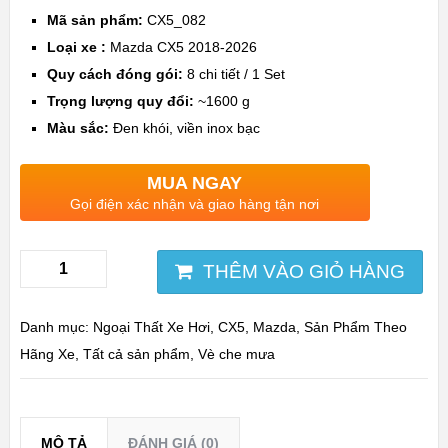
Mã sản phẩm:
CX5_082
Loại xe :
Mazda CX5 2018-2026
Quy cách đóng gói:
8 chi tiết / 1 Set
Trọng lượng quy đổi:
~1600 g
Màu sắc:
Đen khói, viền inox bạc
MUA NGAY
Gọi điện xác nhận và giao hàng tận nơi
THÊM VÀO GIỎ HÀNG
Danh mục:
Ngoại Thất Xe Hơi
,
CX5
,
Mazda
,
Sản Phẩm Theo
Hãng Xe
,
Tất cả sản phẩm
,
Vè che mưa
MÔ TẢ
ĐÁNH GIÁ (0)