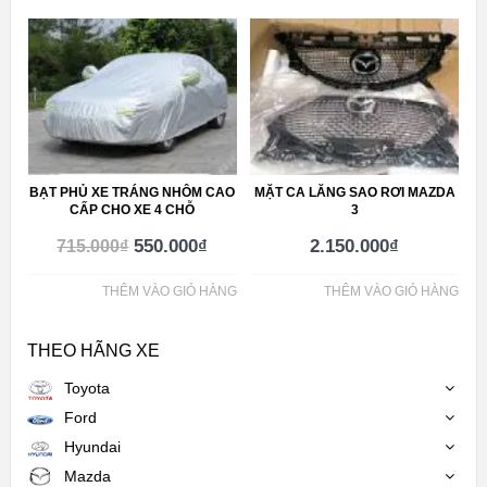
BẠT PHỦ XE TRÁNG NHÔM CAO
MẶT CA LĂNG SAO RƠI MAZDA
CẤP CHO XE 4 CHỖ
3
550.000
₫
2.150.000
₫
715.000
₫
THÊM VÀO GIỎ HÀNG
THÊM VÀO GIỎ HÀNG
THEO HÃNG XE
Toyota
Ford
Hyundai
Mazda