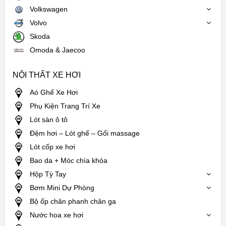
Volkswagen
Volvo
Skoda
Omoda & Jaecoo
NỘI THẤT XE HƠI
Aó Ghế Xe Hơi
Phụ Kiện Trang Trí Xe
Lót sàn ô tô
Đệm hơi – Lót ghế – Gối massage
Lót cốp xe hơi
Bao da + Móc chìa khóa
Hộp Tỳ Tay
Bơm Mini Dự Phòng
Bộ ốp chân phanh chân ga
Nước hoa xe hơi