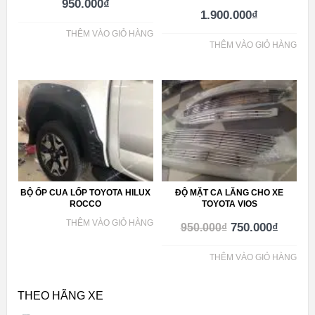
950.000
₫
1.900.000
₫
THÊM VÀO GIỎ HÀNG
THÊM VÀO GIỎ HÀNG
BỘ ỐP CUA LỐP TOYOTA HILUX
ĐỘ MẶT CA LĂNG CHO XE
ROCCO
TOYOTA VIOS
THÊM VÀO GIỎ HÀNG
750.000
₫
950.000
₫
THÊM VÀO GIỎ HÀNG
THEO HÃNG XE