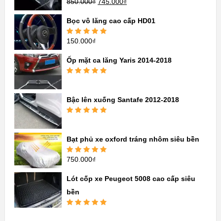
850.000
₫
745.000
₫
Được xếp
hạng
5.00
5
sao
Bọc vô lăng cao cấp HD01
150.000
₫
Được xếp
hạng
5.00
5
sao
Ốp mặt ca lăng Yaris 2014-2018
Được xếp
hạng
5.00
5
sao
Bậc lên xuống Santafe 2012-2018
Được xếp
hạng
5.00
5
sao
Bạt phủ xe oxford tráng nhôm siêu bền
750.000
₫
Được xếp
hạng
5.00
5
sao
Lót cốp xe Peugeot 5008 cao cấp siêu
bền
Được xếp
hạng
5.00
5