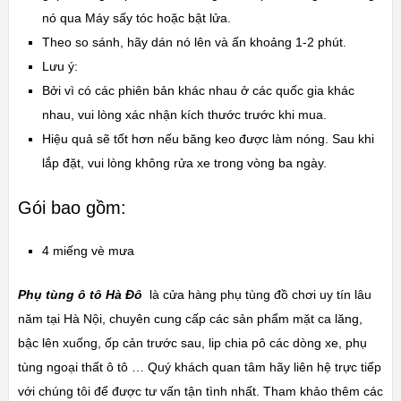
nó qua Máy sấy tóc hoặc bật lửa.
Theo so sánh, hãy dán nó lên và ấn khoảng 1-2 phút.
Lưu ý:
Bởi vì có các phiên bản khác nhau ở các quốc gia khác
nhau, vui lòng xác nhận kích thước trước khi mua.
Hiệu quả sẽ tốt hơn nếu băng keo được làm nóng. Sau khi
lắp đặt, vui lòng không rửa xe trong vòng ba ngày.
Gói bao gồm:
4 miếng vè mưa
Phụ tùng ô tô Hà Đô
là cửa hàng phụ tùng đồ chơi uy tín lâu
năm tại Hà Nội, chuyên cung cấp các sản phẩm mặt ca lăng,
bậc lên xuống, ốp cản trước sau, lip chia pô các dòng xe, phụ
tùng ngoại thất ô tô … Quý khách quan tâm hãy liên hệ trực tiếp
với chúng tôi để được tư vấn tận tình nhất. Tham khảo thêm các