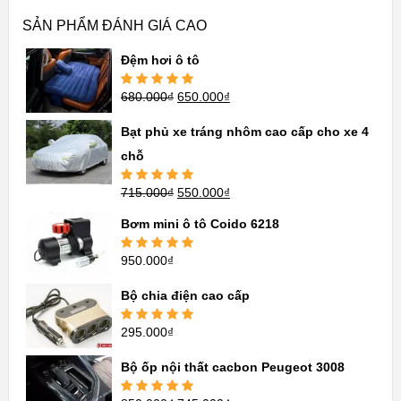
SẢN PHẨM ĐÁNH GIÁ CAO
Đệm hơi ô tô
680.000
₫
650.000
₫
Được xếp
hạng
5.00
5
sao
Bạt phủ xe tráng nhôm cao cấp cho xe 4
chỗ
715.000
₫
550.000
₫
Được xếp
hạng
5.00
5
sao
Bơm mini ô tô Coido 6218
950.000
₫
Được xếp
hạng
5.00
5
sao
Bộ chia điện cao cấp
295.000
₫
Được xếp
hạng
5.00
5
sao
Bộ ốp nội thất cacbon Peugeot 3008