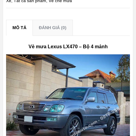
Xe
,
Tất cả sản phẩm
,
Vè che mưa
MÔ TẢ
ĐÁNH GIÁ (0)
Vè mưa Lexus LX470 – Bộ 4 mảnh