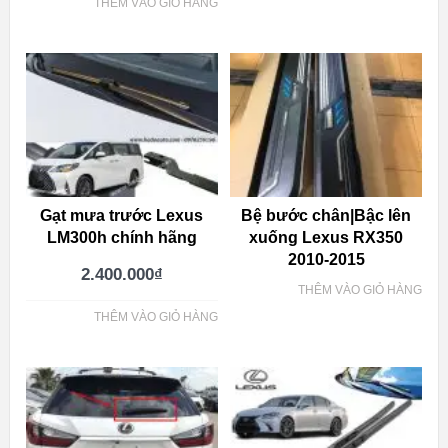
THÊM VÀO GIỎ HÀNG
Gạt mưa trước Lexus
Bệ bước chân|Bậc lên
LM300h chính hãng
xuống Lexus RX350
2010-2015
2.400.000
₫
THÊM VÀO GIỎ HÀNG
THÊM VÀO GIỎ HÀNG