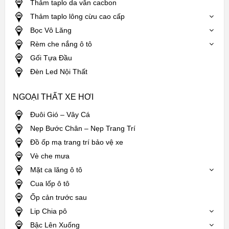
Thảm taplo da vân cacbon
Thảm taplo lông cừu cao cấp
Bọc Vô Lăng
Rèm che nắng ô tô
Gối Tựa Đầu
Đèn Led Nội Thất
NGOẠI THẤT XE HƠI
Đuôi Gió – Vây Cá
Nẹp Bước Chân – Nẹp Trang Trí
Đồ ốp mạ trang trí bảo vệ xe
Vè che mưa
Mặt ca lăng ô tô
Cua lốp ô tô
Ốp cản trước sau
Lip Chia pô
Bậc Lên Xuống