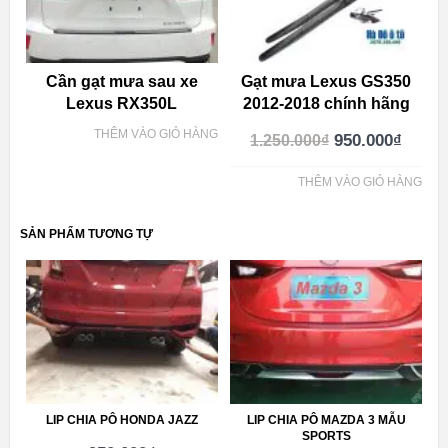
Cần gạt mưa sau xe
Gạt mưa Lexus GS350
Lexus RX350L
2012-2018 chính hãng
THÊM VÀO GIỎ HÀNG
950.000
₫
1.250.000
₫
THÊM VÀO GIỎ HÀNG
SẢN PHẨM TƯƠNG TỰ
LIP CHIA PÔ HONDA JAZZ
LIP CHIA PÔ MAZDA 3 MẪU
SPORTS