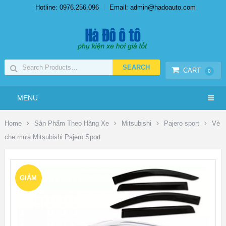
Hotline: 0976.256.096
Email: admin@hadoauto.com
CART
0
MENU
Home
Sản Phẩm Theo Hãng Xe
Mitsubishi
Pajero sport
Vè
che mưa Mitsubishi Pajero Sport
GIẢM
GIÁ!