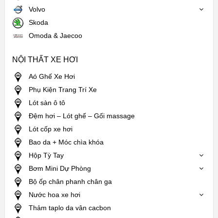
Volvo
Skoda
Omoda & Jaecoo
NỘI THẤT XE HƠI
Aó Ghế Xe Hơi
Phụ Kiện Trang Trí Xe
Lót sàn ô tô
Đệm hơi – Lót ghế – Gối massage
Lót cốp xe hơi
Bao da + Móc chìa khóa
Hộp Tỳ Tay
Bơm Mini Dự Phòng
Bộ ốp chân phanh chân ga
Nước hoa xe hơi
Thảm taplo da vân cacbon