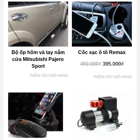
Bộ ốp hõm và tay nắm
Cốc sạc ô tô Remax
cửa Mitsubishi Pajero
395.000
₫
450.000
₫
Sport
THÊM VÀO GIỎ HÀNG
THÊM VÀO GIỎ HÀNG