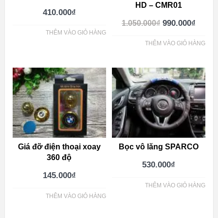
HD – CMR01
410.000
₫
990.000
₫
1.050.000
₫
THÊM VÀO GIỎ HÀNG
THÊM VÀO GIỎ HÀNG
Giá đỡ điện thoại xoay
Bọc vô lăng SPARCO
360 độ
530.000
₫
145.000
₫
THÊM VÀO GIỎ HÀNG
THÊM VÀO GIỎ HÀNG