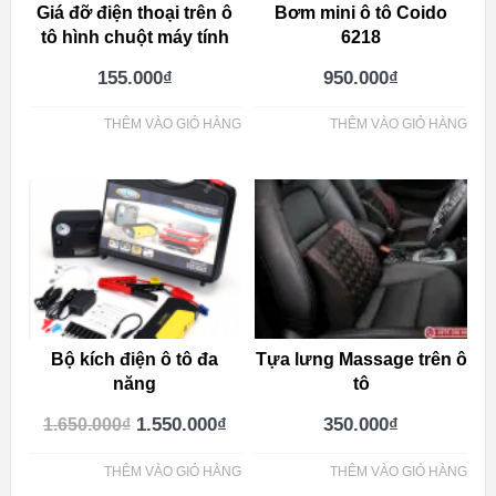
Giá đỡ điện thoại trên ô
Bơm mini ô tô Coido
tô hình chuột máy tính
6218
155.000
₫
950.000
₫
THÊM VÀO GIỎ HÀNG
THÊM VÀO GIỎ HÀNG
Bộ kích điện ô tô đa
Tựa lưng Massage trên ô
năng
tô
1.550.000
₫
350.000
₫
1.650.000
₫
THÊM VÀO GIỎ HÀNG
THÊM VÀO GIỎ HÀNG