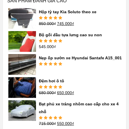
SẢN PHẨM ĐÁNH GIÁ CAO
Hộp tỳ tay Kia Soluto theo xe
850.000
₫
745.000
₫
Được xếp
hạng
5.00
5
sao
Bộ gối đầu tựa lưng cao su non
545.000
₫
Được xếp
hạng
5.00
5
sao
Nẹp ốp sườn xe Hyundai Santafe A15_001
Được xếp
hạng
5.00
5
sao
Đệm hơi ô tô
680.000
₫
650.000
₫
Được xếp
hạng
5.00
5
sao
Bạt phủ xe tráng nhôm cao cấp cho xe 4
chỗ
715.000
₫
550.000
₫
Được xếp
hạng
5.00
5