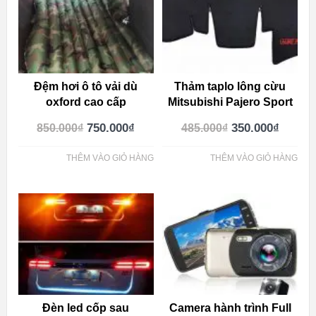
Đệm hơi ô tô vải dù
Thảm taplo lông cừu
oxford cao cấp
Mitsubishi Pajero Sport
750.000
₫
350.000
₫
850.000
₫
485.000
₫
THÊM VÀO GIỎ HÀNG
THÊM VÀO GIỎ HÀNG
Đèn led cốp sau
Camera hành trình Full