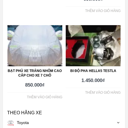
THÊM VÀO GIỎ HÀNG
BẠT PHỦ XE TRÁNG NHÔM CAO
BI ĐỘ PHA HELLA5 TESTLA
CẤP CHO XE 7 CHỖ
1.450.000
₫
850.000
₫
THÊM VÀO GIỎ HÀNG
THÊM VÀO GIỎ HÀNG
THEO HÃNG XE
Toyota