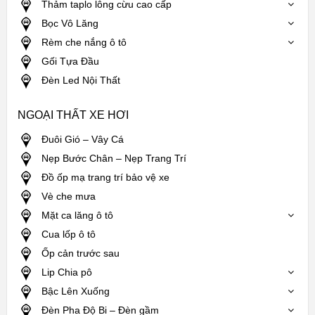
Thảm taplo lông cừu cao cấp
Bọc Vô Lăng
Rèm che nắng ô tô
Gối Tựa Đầu
Đèn Led Nội Thất
NGOẠI THẤT XE HƠI
Đuôi Gió – Vây Cá
Nẹp Bước Chân – Nẹp Trang Trí
Đồ ốp mạ trang trí bảo vệ xe
Vè che mưa
Mặt ca lăng ô tô
Cua lốp ô tô
Ốp cản trước sau
Lip Chia pô
Bậc Lên Xuống
Đèn Pha Độ Bi – Đèn gầm