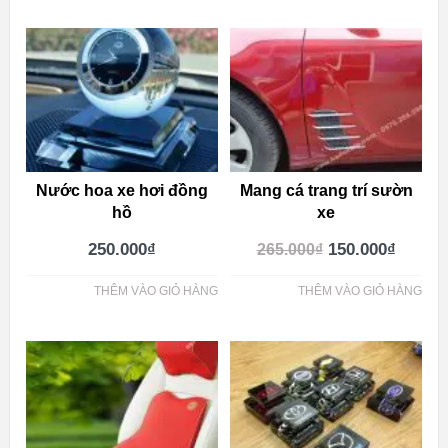
Nước hoa xe hơi đồng
Mang cá trang trí sườn
hồ
xe
250.000
₫
150.000
₫
265.000
₫
THÊM VÀO GIỎ HÀNG
THÊM VÀO GIỎ HÀNG