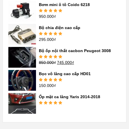
sao
Bơm mini ô tô Coido 6218
950.000
₫
Được xếp
hạng
5.00
5
sao
Bộ chia điện cao cấp
295.000
₫
Được xếp
hạng
5.00
5
sao
Bộ ốp nội thất cacbon Peugeot 3008
850.000
₫
745.000
₫
Được xếp
hạng
5.00
5
sao
Bọc vô lăng cao cấp HD01
150.000
₫
Được xếp
hạng
5.00
5
sao
Ốp mặt ca lăng Yaris 2014-2018
Được xếp
hạng
5.00
5
sao