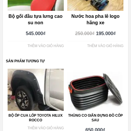
Bộ gối đầu tựa lưng cao
Nước hoa pha lê logo
su non
hãng xe
545.000
₫
195.000
₫
250.000
₫
THÊM VÀO GIỎ HÀNG
THÊM VÀO GIỎ HÀNG
SẢN PHẨM TƯƠNG TỰ
BỘ ỐP CUA LỐP TOYOTA HILUX
THÙNG CO GIÃN ĐỰNG ĐỒ CỐP
ROCCO
SAU
THÊM VÀO GIỎ HÀNG
650.000
₫