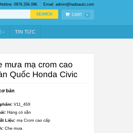
Hotline: 0976.256.096
Email: admin@hadoauto.com
CART
0
E
TIN TỨC
e mưa mạ crom cao
àn Quốc Honda Civic
cơ bản
 phẩm:
V11_459
ái:
Hàng có sẵn
ất Liệu:
mạ Crom cao cấp
h:
Che mưa