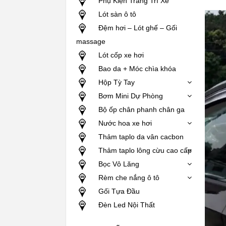
Phụ Kiện Trang Trí Xe
Lót sàn ô tô
Đệm hơi – Lót ghế – Gối
massage
Lót cốp xe hơi
Bao da + Móc chìa khóa
Hộp Tỳ Tay
Bơm Mini Dự Phòng
Bộ ốp chân phanh chân ga
Nước hoa xe hơi
Thảm taplo da vân cacbon
Thảm taplo lông cừu cao cấp
Bọc Vô Lăng
Rèm che nắng ô tô
Gối Tựa Đầu
Đèn Led Nội Thất