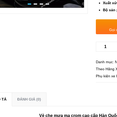
Xuất xứ
Bộ sản
Gọi 
Danh mục:
N
Theo Hãng 
Phụ kiện xe 
 TẢ
ĐÁNH GIÁ (0)
Vè che mưa mạ crom cao cấp Hàn Quố