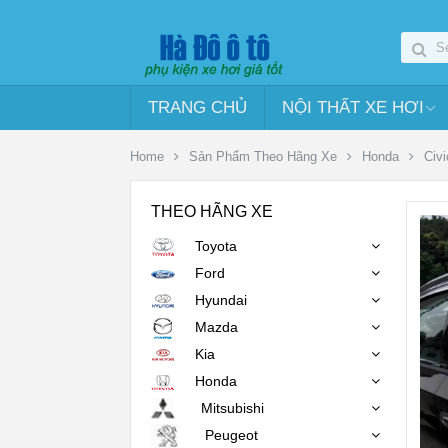
TRANG CHỦ
NỘI THẤT XE HƠI
Home
Sản Phẩm Theo Hãng Xe
Honda
Civi
THEO HÃNG XE
Toyota
Ford
Hyundai
Mazda
Kia
Honda
Mitsubishi
Peugeot