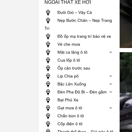
NGOẠI THẤT XE HƠI
Đuôi Gió – Vây Cá
Nẹp Bước Chân – Nẹp Trang
Trí
Đồ ốp mạ trang trí bảo vệ xe
Vè che mưa
Mặt ca lăng ô tô
Cua lốp ô tô
Ốp cản trước sau
Lip Chia pô
Bậc Lên Xuống
Đèn Pha Độ Bi – Đèn gầm
Bạt Phủ Xe
Gạt mưa ô tô
Chắn bùn ô tô
Cốp điện ô tô
Thanh thể thao – Giá nóc ô tô