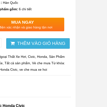
 :
Hàn Quốc
 phẩm gồm:
6 chi tiết
MUA NGAY
điện xác nhận và giao hàng tận nơi
THÊM VÀO GIỎ HÀNG
goại Thất Xe Hơi
,
Civic
,
Honda
,
Sản Phẩm
Xe
,
Tất cả sản phẩm
,
Vè che mưa
Từ khóa:
Honda Civic
,
ve che mua xe hoi
c Honda Civic