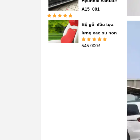
Hyundai Santafe
A15_001
Được xếp
Bộ gối đầu tựa
hạng
5.00
5
sao
lưng cao su non
545.000
₫
Được xếp
hạng
5.00
5
sao