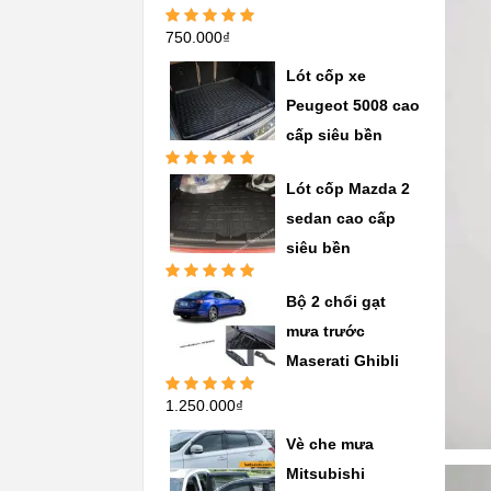
750.000
₫
Được xếp
hạng
5.00
5
sao
Lót cốp xe
Peugeot 5008 cao
cấp siêu bền
Được xếp
Lót cốp Mazda 2
hạng
5.00
5
sao
sedan cao cấp
siêu bền
Được xếp
Bộ 2 chổi gạt
hạng
5.00
5
sao
mưa trước
Maserati Ghibli
1.250.000
₫
Được xếp
hạng
5.00
5
sao
Vè che mưa
Mitsubishi