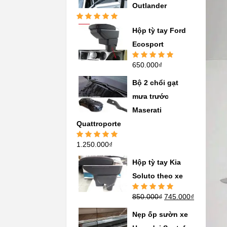
Outlander
Được xếp
Hộp tỳ tay Ford
hạng
5.00
5
sao
Ecosport
650.000
₫
Được xếp
hạng
5.00
5
sao
Bộ 2 chổi gạt
mưa trước
Maserati
Quattroporte
1.250.000
₫
Được xếp
hạng
5.00
5
sao
Hộp tỳ tay Kia
Soluto theo xe
850.000
₫
745.000
₫
Được xếp
hạng
5.00
5
sao
Nẹp ốp sườn xe