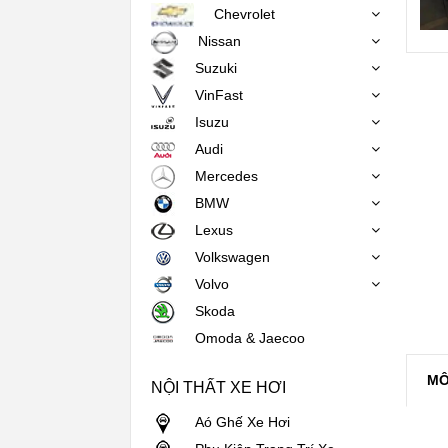
Chevrolet
Nissan
Suzuki
VinFast
Isuzu
Audi
Mercedes
BMW
Lexus
Volkswagen
Volvo
Skoda
Omoda & Jaecoo
MÔ
NỘI THẤT XE HƠI
Aó Ghế Xe Hơi