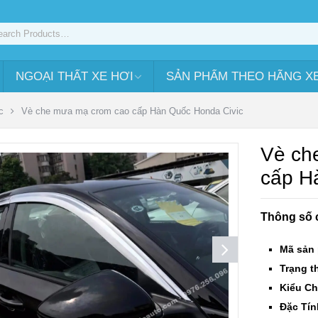
NGOẠI THẤT XE HƠI
SẢN PHẨM THEO HÃNG X
c
Vè che mưa mạ crom cao cấp Hàn Quốc Honda Civic
Vè ch
cấp H
Thông số 
Mã sản
Trạng th
Kiểu Ch
Đặc Tín