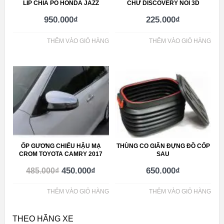
LIP CHIA PÔ HONDA JAZZ
CHỮ DISCOVERY NỔI 3D
950.000
₫
225.000
₫
THÊM VÀO GIỎ HÀNG
THÊM VÀO GIỎ HÀNG
ỐP GƯƠNG CHIẾU HẬU MẠ
THÙNG CO GIÃN ĐỰNG ĐỒ CỐP
CROM TOYOTA CAMRY 2017
SAU
450.000
₫
650.000
₫
485.000
₫
THÊM VÀO GIỎ HÀNG
THÊM VÀO GIỎ HÀNG
THEO HÃNG XE