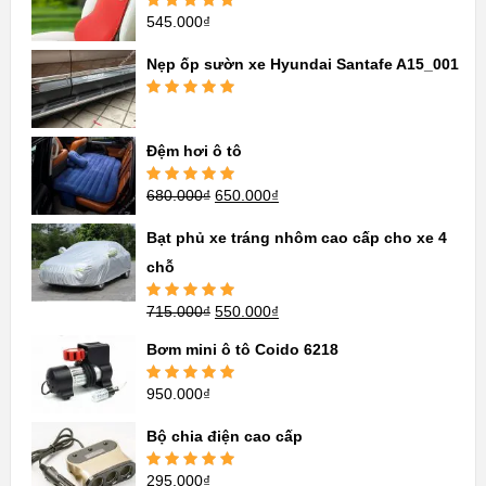
545.000
₫
Được xếp
hạng
5.00
5
sao
Nẹp ốp sườn xe Hyundai Santafe A15_001
Được xếp
hạng
5.00
5
sao
Đệm hơi ô tô
680.000
₫
650.000
₫
Được xếp
hạng
5.00
5
sao
Bạt phủ xe tráng nhôm cao cấp cho xe 4
chỗ
715.000
₫
550.000
₫
Được xếp
hạng
5.00
5
sao
Bơm mini ô tô Coido 6218
950.000
₫
Được xếp
hạng
5.00
5
sao
Bộ chia điện cao cấp
295.000
₫
Được xếp