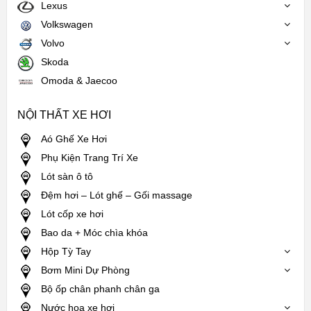
Lexus
Volkswagen
Volvo
Skoda
Omoda & Jaecoo
NỘI THẤT XE HƠI
Aó Ghế Xe Hơi
Phụ Kiện Trang Trí Xe
Lót sàn ô tô
Đệm hơi – Lót ghế – Gối massage
Lót cốp xe hơi
Bao da + Móc chìa khóa
Hộp Tỳ Tay
Bơm Mini Dự Phòng
Bộ ốp chân phanh chân ga
Nước hoa xe hơi