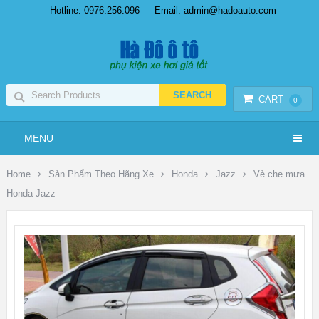
Hotline: 0976.256.096
Email: admin@hadoauto.com
CART
0
MENU
Home
Sản Phẩm Theo Hãng Xe
Honda
Jazz
Vè che mưa
Honda Jazz