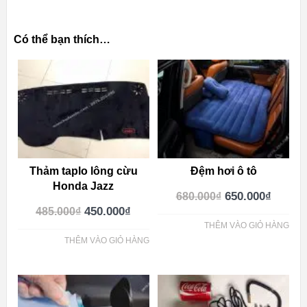
Có thể bạn thích…
Thảm taplo lông cừu
Đệm hơi ô tô
Honda Jazz
650.000
₫
680.000
₫
450.000
₫
485.000
₫
THÊM VÀO GIỎ HÀNG
THÊM VÀO GIỎ HÀNG