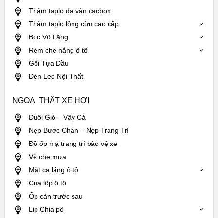
Thảm taplo da vân cacbon
Thảm taplo lông cừu cao cấp
Bọc Vô Lăng
Rèm che nắng ô tô
Gối Tựa Đầu
Đèn Led Nội Thất
NGOẠI THẤT XE HƠI
Đuôi Gió – Vây Cá
Nẹp Bước Chân – Nẹp Trang Trí
Đồ ốp mạ trang trí bảo vệ xe
Vè che mưa
Mặt ca lăng ô tô
Cua lốp ô tô
Ốp cản trước sau
Lip Chia pô