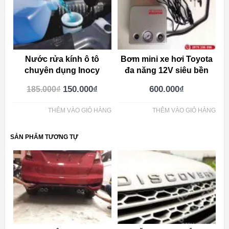
Nước rửa kính ô tô
Bơm mini xe hơi Toyota
chuyên dụng Inocy
đa năng 12V siêu bền
150.000
₫
600.000
₫
185.000
₫
THÊM VÀO GIỎ HÀNG
THÊM VÀO GIỎ HÀNG
SẢN PHẨM TƯƠNG TỰ