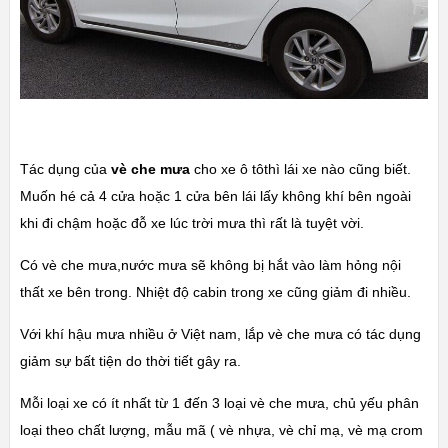
Tác dụng của
vè che mưa
cho xe ô tôthì lái xe nào cũng biết.
Muốn hé cả 4 cửa hoặc 1 cửa bên lái lấy không khí bên ngoài
khi đi chậm hoặc đỗ xe lúc trời mưa thì rất là tuyệt vời.
Có vè che mưa,nước mưa sẽ không bị hắt vào làm hỏng nội
thất xe bên trong. Nhiệt độ cabin trong xe cũng giảm đi nhiều.
Với khí hậu mưa nhiều ở Việt nam, lắp vè che mưa có tác dụng
giảm sự bất tiện do thời tiết gây ra.
Mỗi loại xe có ít nhất từ 1 đến 3 loại vè che mưa, chủ yếu phân
loại theo chất lượng, mẫu mã ( vè nhựa, vè chỉ mạ, vè mạ crom