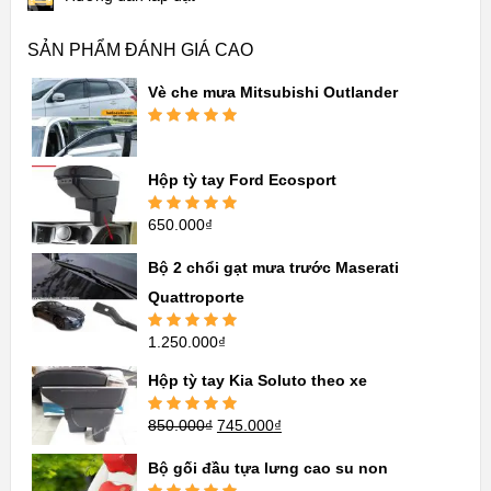
SẢN PHẨM ĐÁNH GIÁ CAO
Vè che mưa Mitsubishi Outlander
Được xếp
hạng
5.00
5
sao
Hộp tỳ tay Ford Ecosport
650.000
₫
Được xếp
hạng
5.00
5
sao
Bộ 2 chổi gạt mưa trước Maserati
Quattroporte
1.250.000
₫
Được xếp
hạng
5.00
5
sao
Hộp tỳ tay Kia Soluto theo xe
850.000
₫
745.000
₫
Được xếp
hạng
5.00
5
sao
Bộ gối đầu tựa lưng cao su non