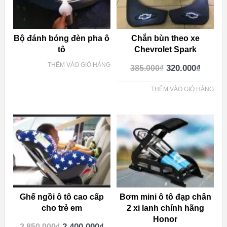
Bộ đánh bóng đèn pha ô
Chắn bùn theo xe
tô
Chevrolet Spark
THÊM VÀO GIỎ HÀNG
320.000
₫
385.000
₫
THÊM VÀO GIỎ HÀNG
Ghế ngồi ô tô cao cấp
Bơm mini ô tô đạp chân
cho trẻ em
2 xi lanh chính hãng
Honor
2.400.000
₫
2.850.000
₫