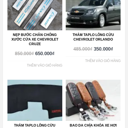
NẸP BƯỚC CHÂN CHỐNG
THẢM TAPLO LÔNG CỪU
XƯỚC CỬA XE CHEVROLET
CHEVROLET ORLANDO
CRUZE
350.000
₫
485.000
₫
650.000
₫
850.000
₫
THÊM VÀO GIỎ HÀNG
THÊM VÀO GIỎ HÀNG
THẢM TAPLO LÔNG CỪU
BAO DA CHÌA KHÓA XE HƠI