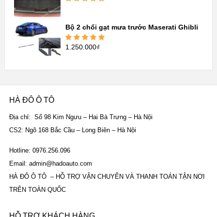
Được xếp
hạng
5.00
5
sao
Bộ 2 chổi gạt mưa trước Maserati Ghibli
1.250.000
₫
Được xếp
hạng
5.00
5
sao
HÀ ĐÔ Ô TÔ
Địa chỉ: Số 98 Kim Ngưu – Hai Bà Trưng – Hà Nội
CS2: Ngõ 168 Bắc Cầu – Long Biên – Hà Nội
Hotline: 0976.256.096
Email: admin@hadoauto.com
HÀ ĐÔ Ô TÔ – HỖ TRỢ VẬN CHUYỂN VÀ THANH TOÁN TẬN NƠI
TRÊN TOÀN QUỐC
HỖ TRỢ KHÁCH HÀNG