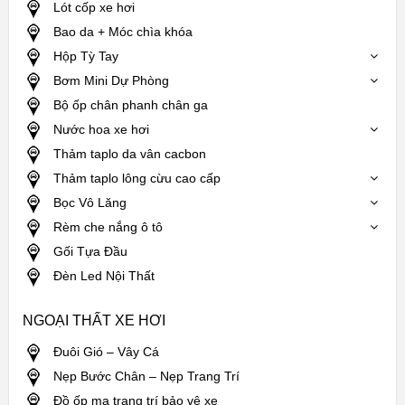
Lót cốp xe hơi
Bao da + Móc chìa khóa
Hộp Tỳ Tay
Bơm Mini Dự Phòng
Bộ ốp chân phanh chân ga
Nước hoa xe hơi
Thảm taplo da vân cacbon
Thảm taplo lông cừu cao cấp
Bọc Vô Lăng
Rèm che nắng ô tô
Gối Tựa Đầu
Đèn Led Nội Thất
NGOẠI THẤT XE HƠI
Đuôi Gió – Vây Cá
Nẹp Bước Chân – Nẹp Trang Trí
Đồ ốp mạ trang trí bảo vệ xe