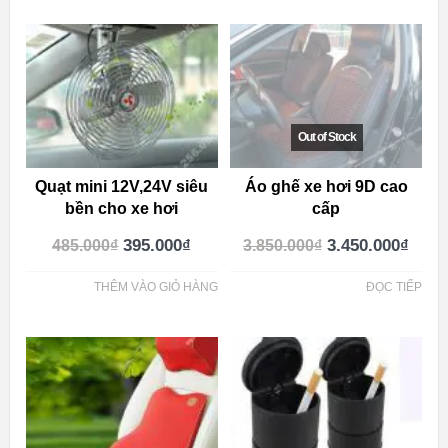
Quạt mini 12V,24V siêu
Áo ghế xe hơi 9D cao
bền cho xe hơi
cấp
395.000
₫
3.450.000
₫
485.000
₫
3.850.000
₫
THÊM VÀO GIỎ HÀNG
ĐỌC TIẾP