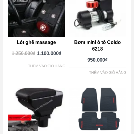
Lót ghế massage
Bơm mini ô tô Coido
6218
1.100.000
₫
1.250.000
₫
950.000
₫
THÊM VÀO GIỎ HÀNG
THÊM VÀO GIỎ HÀNG