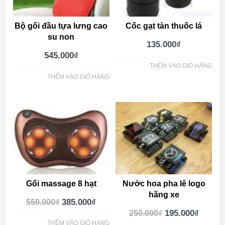
Bộ gối đầu tựa lưng cao
Cốc gạt tàn thuốc lá
su non
135.000
₫
545.000
₫
THÊM VÀO GIỎ HÀNG
THÊM VÀO GIỎ HÀNG
Gối massage 8 hạt
Nước hoa pha lê logo
hãng xe
385.000
₫
550.000
₫
195.000
₫
250.000
₫
THÊM VÀO GIỎ HÀNG