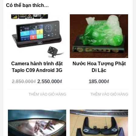
Có thể bạn thích…
Camera hành trình đặt
Nước Hoa Tượng Phật
Taplo C09 Android 3G
Di Lặc
2.550.000
₫
185.000
₫
2.850.000
₫
THÊM VÀO GIỎ HÀNG
THÊM VÀO GIỎ HÀNG