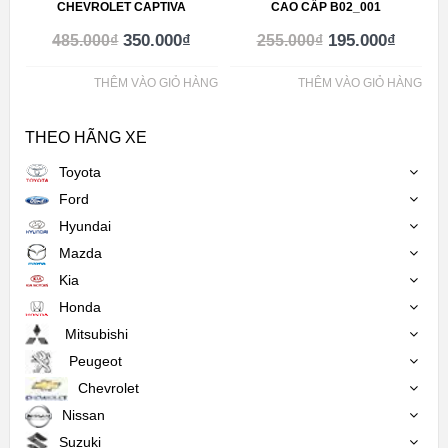
CHEVROLET CAPTIVA
CAO CẤP B02_001
350.000
₫
195.000
₫
485.000
₫
255.000
₫
THÊM VÀO GIỎ HÀNG
THÊM VÀO GIỎ HÀNG
THEO HÃNG XE
Toyota
Ford
Hyundai
Mazda
Kia
Honda
Mitsubishi
Peugeot
Chevrolet
Nissan
Suzuki