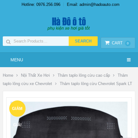
Hotline: 0976.256.096
Email: admin@hadoauto.com
CART
0
MENU
Home
Nội Thất Xe Hơi
Thảm taplo lông cừu cao cấp
Thảm
taplo lông cừu xe Chevrolet
Thảm taplo lông cừu Chevrolet Spark LT
GIẢM
GIÁ!