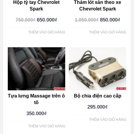
Hộp tỳ tay Chevrolet
Thảm lót sàn theo xe
Spark
Chevrolet Spark
650.000
₫
850.000
₫
750.000
₫
1.050.000
₫
THÊM VÀO GIỎ HÀNG
THÊM VÀO GIỎ HÀNG
Tựa lưng Massage trên ô
Bộ chia điện cao cấp
tô
295.000
₫
350.000
₫
THÊM VÀO GIỎ HÀNG
THÊM VÀO GIỎ HÀNG