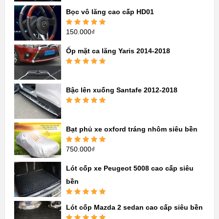
sao
Bọc vô lăng cao cấp HD01
150.000
₫
Được xếp
hạng
5.00
5
sao
Ốp mặt ca lăng Yaris 2014-2018
Được xếp
hạng
5.00
5
sao
Bậc lên xuống Santafe 2012-2018
Được xếp
hạng
5.00
5
sao
Bạt phủ xe oxford tráng nhôm siêu bền
750.000
₫
Được xếp
hạng
5.00
5
sao
Lót cốp xe Peugeot 5008 cao cấp siêu
bền
Được xếp
Lót cốp Mazda 2 sedan cao cấp siêu bền
hạng
5.00
5
sao