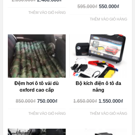
550.000
₫
595.000
₫
THÊM VÀO GIỎ HÀNG
THÊM VÀO GIỎ HÀNG
Đệm hơi ô tô vải dù
Bộ kích điện ô tô đa
oxford cao cấp
năng
750.000
₫
1.550.000
₫
850.000
₫
1.650.000
₫
THÊM VÀO GIỎ HÀNG
THÊM VÀO GIỎ HÀNG