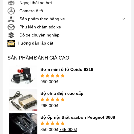
Ngoại thất xe hơi
Camera ô tô
Sản phẩm theo hãng xe
Phụ kiện chăm sóc xe
Độ xe chuyên nghiệp
Hướng dẫn lắp đặt
SẢN PHẨM ĐÁNH GIÁ CAO
Bơm mini ô tô Coido 6218
950.000
₫
Được xếp
hạng
5.00
5
sao
Bộ chia điện cao cấp
295.000
₫
Được xếp
hạng
5.00
5
sao
Bộ ốp nội thất cacbon Peugeot 3008
850.000
₫
745.000
₫
Được xếp
hạng
5.00
5