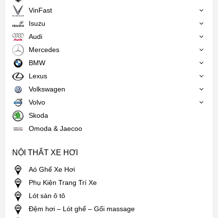
VinFast
Isuzu
Audi
Mercedes
BMW
Lexus
Volkswagen
Volvo
Skoda
Omoda & Jaecoo
NỘI THẤT XE HƠI
Aó Ghế Xe Hơi
Phụ Kiện Trang Trí Xe
Lót sàn ô tô
Đệm hơi – Lót ghế – Gối massage