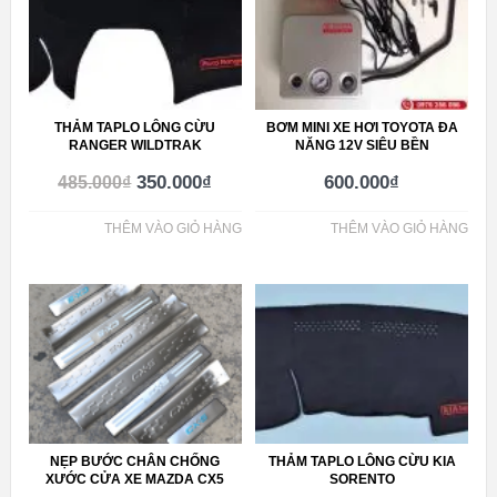
THẢM TAPLO LÔNG CỪU
BƠM MINI XE HƠI TOYOTA ĐA
RANGER WILDTRAK
NĂNG 12V SIÊU BỀN
350.000
₫
600.000
₫
485.000
₫
THÊM VÀO GIỎ HÀNG
THÊM VÀO GIỎ HÀNG
NẸP BƯỚC CHÂN CHỐNG
THẢM TAPLO LÔNG CỪU KIA
XƯỚC CỬA XE MAZDA CX5
SORENTO