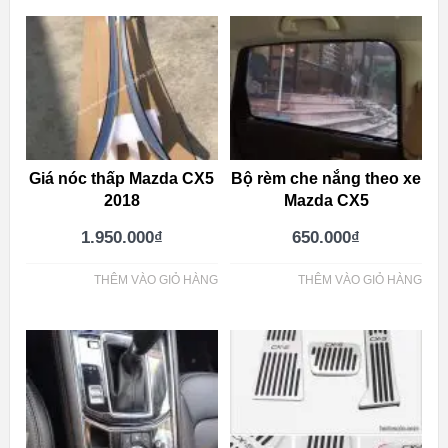
Giá nóc thấp Mazda CX5
Bộ rèm che nắng theo xe
2018
Mazda CX5
1.950.000
₫
650.000
₫
THÊM VÀO GIỎ HÀNG
THÊM VÀO GIỎ HÀNG