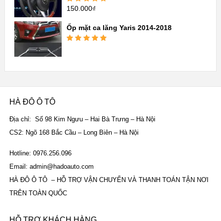
150.000
₫
Được xếp
hạng
5.00
5
sao
Ốp mặt ca lăng Yaris 2014-2018
Được xếp
hạng
5.00
5
sao
HÀ ĐÔ Ô TÔ
Địa chỉ: Số 98 Kim Ngưu – Hai Bà Trưng – Hà Nội
CS2: Ngõ 168 Bắc Cầu – Long Biên – Hà Nội
Hotline: 0976.256.096
Email: admin@hadoauto.com
HÀ ĐÔ Ô TÔ – HỖ TRỢ VẬN CHUYỂN VÀ THANH TOÁN TẬN NƠI
TRÊN TOÀN QUỐC
HỖ TRỢ KHÁCH HÀNG