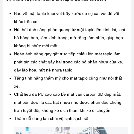
Bảo vệ mặt taplo khỏi vết trầy xước do cọ xát với đồ vật
khác trên xe.
Hút hết ánh sáng phản quang từ mặt taplo lên kính lái, loại
bỏ bóng ảnh, làm kính trong, mở rộng tầm nhìn, giúp bạn
không bị nhức mỏi mắt.
Ngăn ánh nắng gay gắt trực tiếp chiếu lên mặt taplo làm
phát tán các chất gây hại trong các bộ phận nhựa của xe,
gây lão hóa, nứt nẻ nhựa taplo.
Tăng tính năng thẩm mỹ cho mặt taplo cũng như nội thất
xe.
Chất liệu da PU cao cấp bề mặt vân carbon 3D đẹp mắt,
mặt bên dưới là các hạt nhựa nhỏ được phun đều chống
trơn tuyệt đối, không xe dịch thảm khi xe di chuyển.
Thảm dễ dàng lau chùi vệ sịnh sạch sẽ.