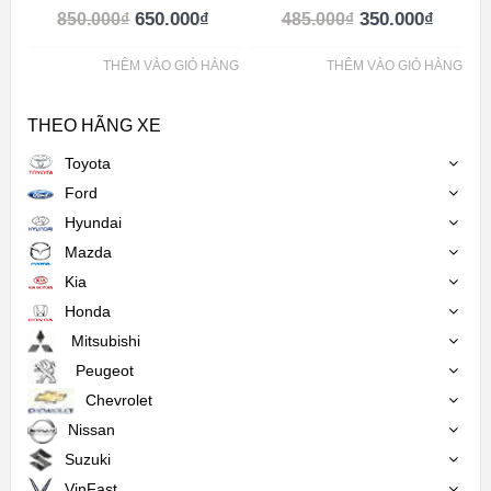
650.000
₫
350.000
₫
850.000
₫
485.000
₫
THÊM VÀO GIỎ HÀNG
THÊM VÀO GIỎ HÀNG
THEO HÃNG XE
Toyota
Ford
Hyundai
Mazda
Kia
Honda
Mitsubishi
Peugeot
Chevrolet
Nissan
Suzuki
VinFast