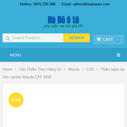
Hotline: 0976.256.096
Email: admin@hadoauto.com
CART
0
MENU
Home
Sản Phẩm Theo Hãng Xe
Mazda
CX5
Thảm taplo da
vân cacbon Mazda CX5 2018
GIẢM
GIÁ!