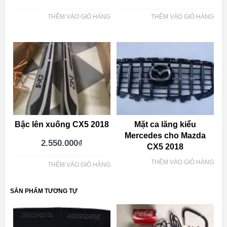
THÊM VÀO GIỎ HÀNG
THÊM VÀO GIỎ HÀNG
Bậc lên xuống CX5 2018
Mặt ca lăng kiểu
Mercedes cho Mazda
2.550.000
₫
CX5 2018
THÊM VÀO GIỎ HÀNG
THÊM VÀO GIỎ HÀNG
SẢN PHẨM TƯƠNG TỰ