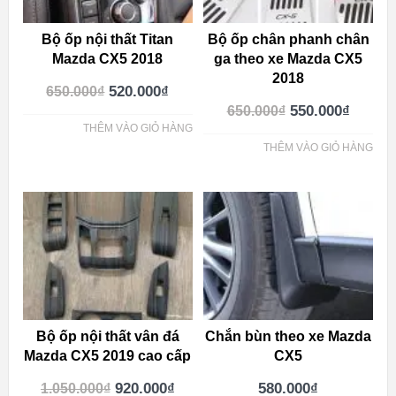
Bộ ốp nội thất Titan
Bộ ốp chân phanh chân
Mazda CX5 2018
ga theo xe Mazda CX5
2018
520.000
₫
650.000
₫
550.000
₫
650.000
₫
THÊM VÀO GIỎ HÀNG
THÊM VÀO GIỎ HÀNG
Bộ ốp nội thất vân đá
Chắn bùn theo xe Mazda
Mazda CX5 2019 cao cấp
CX5
920.000
₫
580.000
₫
1.050.000
₫