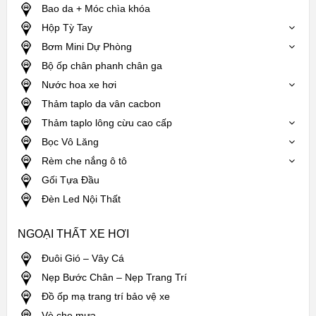
Bao da + Móc chìa khóa
Hộp Tỳ Tay
Bơm Mini Dự Phòng
Bộ ốp chân phanh chân ga
Nước hoa xe hơi
Thảm taplo da vân cacbon
Thảm taplo lông cừu cao cấp
Bọc Vô Lăng
Rèm che nắng ô tô
Gối Tựa Đầu
Đèn Led Nội Thất
NGOẠI THẤT XE HƠI
Đuôi Gió – Vây Cá
Nẹp Bước Chân – Nẹp Trang Trí
Đồ ốp mạ trang trí bảo vệ xe
Vè che mưa