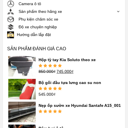
Camera ô tô
Sản phẩm theo hãng xe
Phụ kiện chăm sóc xe
Độ xe chuyên nghiệp
Hướng dẫn lắp đặt
SẢN PHẨM ĐÁNH GIÁ CAO
Hộp tỳ tay Kia Soluto theo xe
850.000
₫
745.000
₫
Được xếp
hạng
5.00
5
sao
Bộ gối đầu tựa lưng cao su non
545.000
₫
Được xếp
hạng
5.00
5
sao
Nẹp ốp sườn xe Hyundai Santafe A15_001
Được xếp
hạng
5.00
5
sao