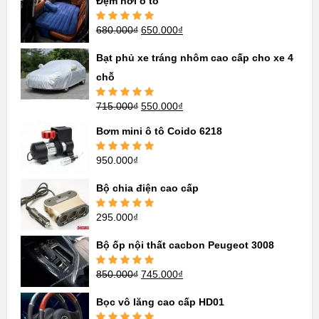
Đệm hơi ô tô
680.000
₫
650.000
₫
Được xếp
hạng
5.00
5
sao
Bạt phủ xe tráng nhôm cao cấp cho xe 4
chỗ
715.000
₫
550.000
₫
Được xếp
hạng
5.00
5
sao
Bơm mini ô tô Coido 6218
950.000
₫
Được xếp
hạng
5.00
5
sao
Bộ chia điện cao cấp
295.000
₫
Được xếp
hạng
5.00
5
sao
Bộ ốp nội thất cacbon Peugeot 3008
850.000
₫
745.000
₫
Được xếp
hạng
5.00
5
sao
Bọc vô lăng cao cấp HD01