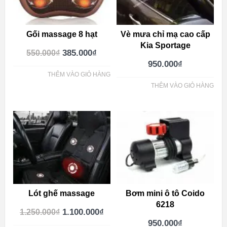
Gối massage 8 hạt
Vè mưa chỉ mạ cao cấp
Kia Sportage
385.000
₫
550.000
₫
950.000
₫
THÊM VÀO GIỎ HÀNG
THÊM VÀO GIỎ HÀNG
Lót ghế massage
Bơm mini ô tô Coido
6218
1.100.000
₫
1.250.000
₫
950.000
₫