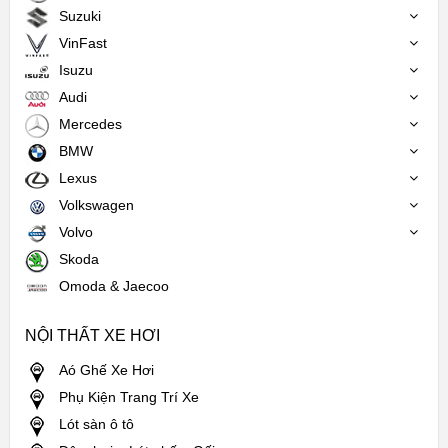
Suzuki
VinFast
Isuzu
Audi
Mercedes
BMW
Lexus
Volkswagen
Volvo
Skoda
Omoda & Jaecoo
NỘI THẤT XE HƠI
Aó Ghế Xe Hơi
Phụ Kiện Trang Trí Xe
Lót sàn ô tô