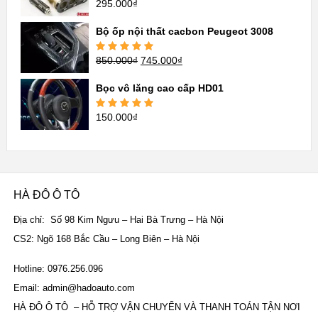
295.000
₫
Được xếp
hạng
5.00
5
sao
Bộ ốp nội thất cacbon Peugeot 3008
850.000
₫
745.000
₫
Được xếp
hạng
5.00
5
sao
Bọc vô lăng cao cấp HD01
150.000
₫
Được xếp
hạng
5.00
5
sao
HÀ ĐÔ Ô TÔ
Địa chỉ: Số 98 Kim Ngưu – Hai Bà Trưng – Hà Nội
CS2: Ngõ 168 Bắc Cầu – Long Biên – Hà Nội
Hotline: 0976.256.096
Email: admin@hadoauto.com
HÀ ĐÔ Ô TÔ – HỖ TRỢ VẬN CHUYỂN VÀ THANH TOÁN TẬN NƠI