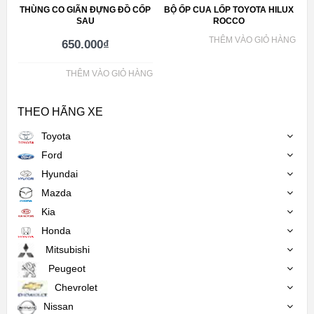
THÙNG CO GIÃN ĐỰNG ĐỒ CỐP
BỘ ỐP CUA LỐP TOYOTA HILUX
SAU
ROCCO
THÊM VÀO GIỎ HÀNG
650.000
₫
THÊM VÀO GIỎ HÀNG
THEO HÃNG XE
Toyota
Ford
Hyundai
Mazda
Kia
Honda
Mitsubishi
Peugeot
Chevrolet
Nissan