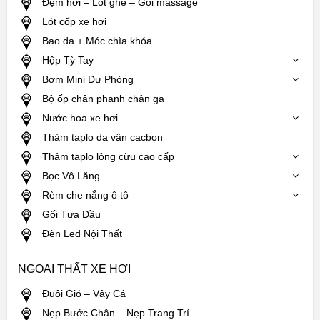
Đệm hơi – Lót ghế – Gối massage
Lót cốp xe hơi
Bao da + Móc chìa khóa
Hộp Tỳ Tay
Bơm Mini Dự Phòng
Bộ ốp chân phanh chân ga
Nước hoa xe hơi
Thảm taplo da vân cacbon
Thảm taplo lông cừu cao cấp
Bọc Vô Lăng
Rèm che nắng ô tô
Gối Tựa Đầu
Đèn Led Nội Thất
NGOẠI THẤT XE HƠI
Đuôi Gió – Vây Cá
Nẹp Bước Chân – Nẹp Trang Trí