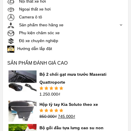
Nội thất xe hơi
Ngoại thất xe hơi
Camera ô tô
Sản phẩm theo hãng xe
Phụ kiện chăm sóc xe
Độ xe chuyên nghiệp
Hướng dẫn lắp đặt
SẢN PHẨM ĐÁNH GIÁ CAO
Bộ 2 chổi gạt mưa trước Maserati
Quattroporte
1.250.000
₫
Được xếp
hạng
5.00
5
sao
Hộp tỳ tay Kia Soluto theo xe
850.000
₫
745.000
₫
Được xếp
hạng
5.00
5
sao
Bộ gối đầu tựa lưng cao su non