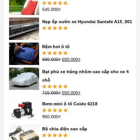
545.000
₫
Được xếp
hạng
5.00
5
sao
Nẹp ốp sườn xe Hyundai Santafe A15_001
Được xếp
hạng
5.00
5
sao
Đệm hơi ô tô
680.000
₫
650.000
₫
Được xếp
hạng
5.00
5
sao
Bạt phủ xe tráng nhôm cao cấp cho xe 4
chỗ
715.000
₫
550.000
₫
Được xếp
hạng
5.00
5
sao
Bơm mini ô tô Coido 6218
950.000
₫
Được xếp
hạng
5.00
5
sao
Bộ chia điện cao cấp