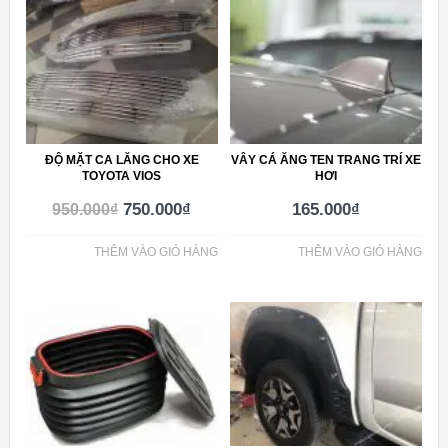
ĐỘ MẶT CA LĂNG CHO XE
VÂY CÁ ĂNG TEN TRANG TRÍ XE
TOYOTA VIOS
HƠI
750.000
₫
165.000
₫
950.000
₫
THÊM VÀO GIỎ HÀNG
THÊM VÀO GIỎ HÀNG