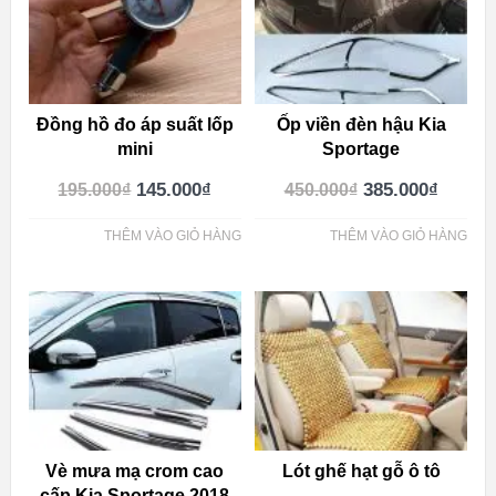
Đồng hồ đo áp suất lốp
Ốp viền đèn hậu Kia
mini
Sportage
145.000
₫
385.000
₫
195.000
₫
450.000
₫
THÊM VÀO GIỎ HÀNG
THÊM VÀO GIỎ HÀNG
Vè mưa mạ crom cao
Lót ghế hạt gỗ ô tô
cấp Kia Sportage 2018