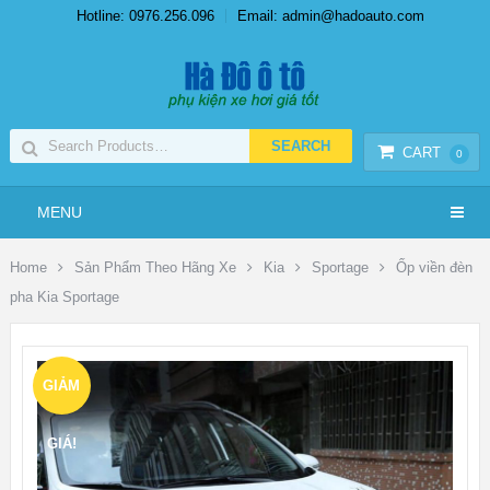
Hotline: 0976.256.096
Email: admin@hadoauto.com
CART
0
MENU
Home
Sản Phẩm Theo Hãng Xe
Kia
Sportage
Ốp viền đèn
pha Kia Sportage
GIẢM
GIÁ!