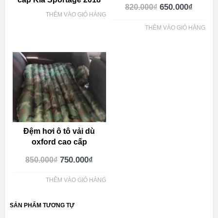
650.000
₫
820.000
₫
THÊM VÀO GIỎ HÀNG
THÊM VÀO GIỎ HÀNG
Đệm hơi ô tô vải dù
oxford cao cấp
750.000
₫
850.000
₫
THÊM VÀO GIỎ HÀNG
SẢN PHẨM TƯƠNG TỰ