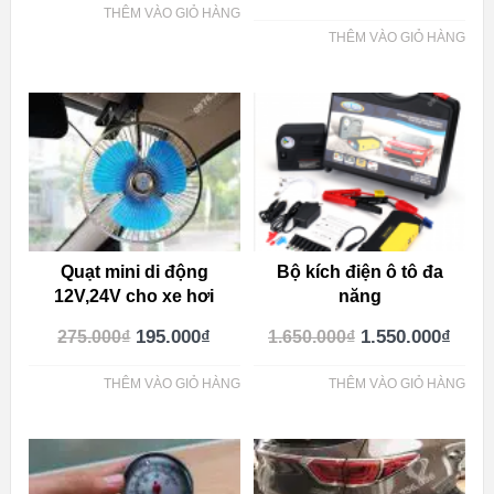
THÊM VÀO GIỎ HÀNG
THÊM VÀO GIỎ HÀNG
Quạt mini di động
Bộ kích điện ô tô đa
12V,24V cho xe hơi
năng
195.000
₫
1.550.000
₫
275.000
₫
1.650.000
₫
THÊM VÀO GIỎ HÀNG
THÊM VÀO GIỎ HÀNG