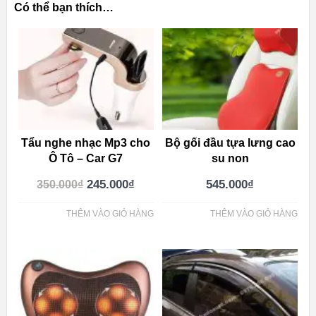
Có thể bạn thích…
Tẩu nghe nhạc Mp3 cho
Bộ gối đầu tựa lưng cao
Ô Tô – Car G7
su non
245.000
₫
545.000
₫
350.000
₫
THÊM VÀO GIỎ HÀNG
THÊM VÀO GIỎ HÀNG