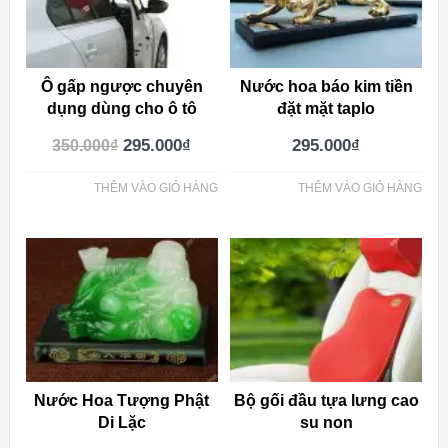
Ô gấp ngược chuyên
Nước hoa báo kim tiền
dụng dùng cho ô tô
đặt mặt taplo
295.000
₫
295.000
₫
350.000
₫
THÊM VÀO GIỎ HÀNG
THÊM VÀO GIỎ HÀNG
Nước Hoa Tượng Phật
Bộ gối đầu tựa lưng cao
Di Lặc
su non