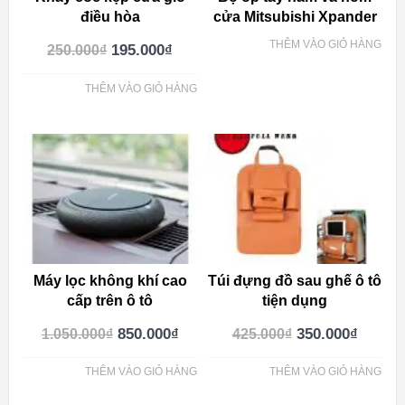
điều hòa
cửa Mitsubishi Xpander
THÊM VÀO GIỎ HÀNG
195.000
₫
250.000
₫
THÊM VÀO GIỎ HÀNG
Máy lọc không khí cao
Túi đựng đồ sau ghế ô tô
cấp trên ô tô
tiện dụng
850.000
₫
350.000
₫
1.050.000
₫
425.000
₫
THÊM VÀO GIỎ HÀNG
THÊM VÀO GIỎ HÀNG