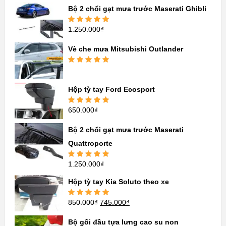
sao
Bộ 2 chổi gạt mưa trước Maserati Ghibli
1.250.000
₫
Được xếp
hạng
5.00
5
sao
Vè che mưa Mitsubishi Outlander
Được xếp
hạng
5.00
5
sao
Hộp tỳ tay Ford Ecosport
650.000
₫
Được xếp
hạng
5.00
5
sao
Bộ 2 chổi gạt mưa trước Maserati
Quattroporte
1.250.000
₫
Được xếp
hạng
5.00
5
sao
Hộp tỳ tay Kia Soluto theo xe
850.000
₫
745.000
₫
Được xếp
hạng
5.00
5
sao
Bộ gối đầu tựa lưng cao su non