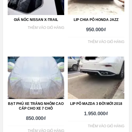
GIÁ NÓC NISSAN X-TRAIL
LIP CHIA PÔ HONDA JAZZ
THÊM VÀO GIỎ HÀNG
950.000
₫
THÊM VÀO GIỎ HÀNG
BẠT PHỦ XE TRÁNG NHÔM CAO
LIP PÔ MAZDA 3 ĐỜI MỚI 2018
CẤP CHO XE 7 CHỖ
1.950.000
₫
850.000
₫
THÊM VÀO GIỎ HÀNG
THÊM VÀO GIỎ HÀNG