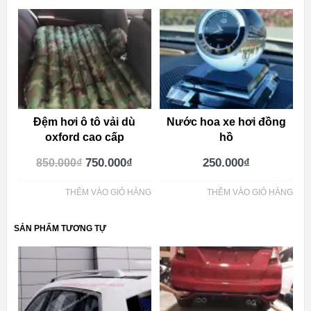
Đệm hơi ô tô vải dù
Nước hoa xe hơi đồng
oxford cao cấp
hồ
750.000
₫
250.000
₫
850.000
₫
THÊM VÀO GIỎ HÀNG
THÊM VÀO GIỎ HÀNG
SẢN PHẨM TƯƠNG TỰ