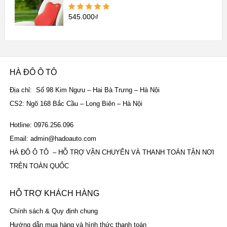
545.000
₫
Được xếp
hạng
5.00
5
sao
HÀ ĐÔ Ô TÔ
Địa chỉ: Số 98 Kim Ngưu – Hai Bà Trưng – Hà Nội
CS2: Ngõ 168 Bắc Cầu – Long Biên – Hà Nội
Hotline: 0976.256.096
Email: admin@hadoauto.com
HÀ ĐÔ Ô TÔ – HỖ TRỢ VẬN CHUYỂN VÀ THANH TOÁN TẬN NƠI
TRÊN TOÀN QUỐC
HỖ TRỢ KHÁCH HÀNG
Chính sách & Quy định chung
Hướng dẫn mua hàng và hình thức thanh toán