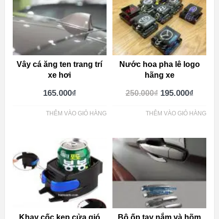
Vây cá ăng ten trang trí
Nước hoa pha lê logo
xe hơi
hãng xe
165.000
₫
195.000
₫
250.000
₫
THÊM VÀO GIỎ HÀNG
THÊM VÀO GIỎ HÀNG
Khay cốc kẹp cửa gió
Bộ ốp tay nắm và hõm