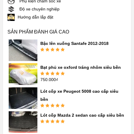
Phụ kiện chăm sóc xe
Độ xe chuyên nghiệp
Hướng dẫn lắp đặt
SẢN PHẨM ĐÁNH GIÁ CAO
Bậc lên xuống Santafe 2012-2018
Được xếp
hạng
5.00
5
sao
Bạt phủ xe oxford tráng nhôm siêu bền
750.000
₫
Được xếp
hạng
5.00
5
sao
Lót cốp xe Peugeot 5008 cao cấp siêu
bền
Được xếp
Lót cốp Mazda 2 sedan cao cấp siêu bền
hạng
5.00
5
sao
Được xếp
hạng
5.00
5