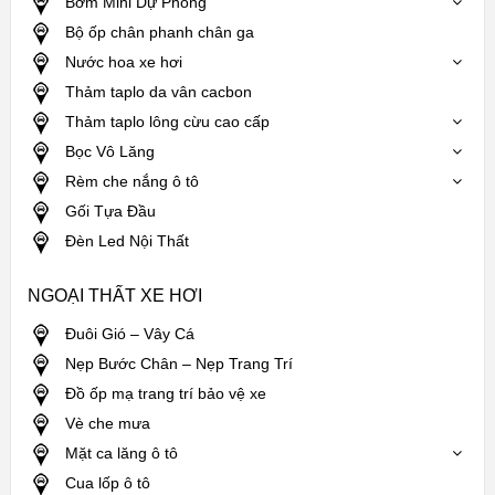
Bơm Mini Dự Phòng
Bộ ốp chân phanh chân ga
Nước hoa xe hơi
Thảm taplo da vân cacbon
Thảm taplo lông cừu cao cấp
Bọc Vô Lăng
Rèm che nắng ô tô
Gối Tựa Đầu
Đèn Led Nội Thất
NGOẠI THẤT XE HƠI
Đuôi Gió – Vây Cá
Nẹp Bước Chân – Nẹp Trang Trí
Đồ ốp mạ trang trí bảo vệ xe
Vè che mưa
Mặt ca lăng ô tô
Cua lốp ô tô