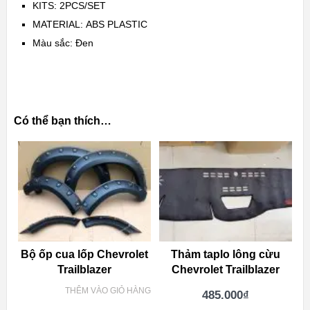
KITS:
2PCS/SET
MATERIAL:
ABS PLASTIC
Màu sắc: Đen
Có thể bạn thích…
Bộ ốp cua lốp Chevrolet
Thảm taplo lông cừu
Trailblazer
Chevrolet Trailblazer
THÊM VÀO GIỎ HÀNG
485.000
₫