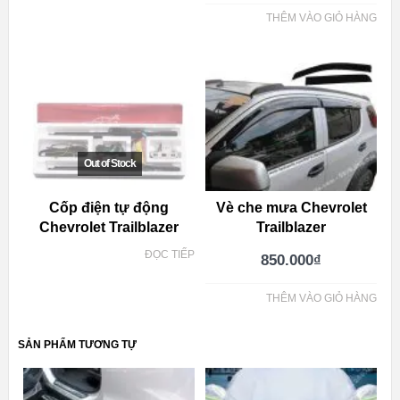
THÊM VÀO GIỎ HÀNG
Cốp điện tự động
Vè che mưa Chevrolet
Chevrolet Trailblazer
Trailblazer
ĐỌC TIẾP
850.000
₫
THÊM VÀO GIỎ HÀNG
SẢN PHẨM TƯƠNG TỰ