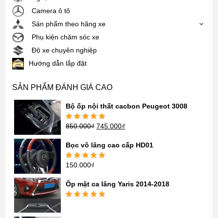
Camera ô tô
Sản phẩm theo hãng xe
Phụ kiện chăm sóc xe
Độ xe chuyên nghiệp
Hướng dẫn lắp đặt
SẢN PHẨM ĐÁNH GIÁ CAO
Bộ ốp nội thất cacbon Peugeot 3008
850.000
₫
745.000
₫
Được xếp
hạng
5.00
5
sao
Bọc vô lăng cao cấp HD01
150.000
₫
Được xếp
hạng
5.00
5
sao
Ốp mặt ca lăng Yaris 2014-2018
Được xếp
hạng
5.00
5
sao