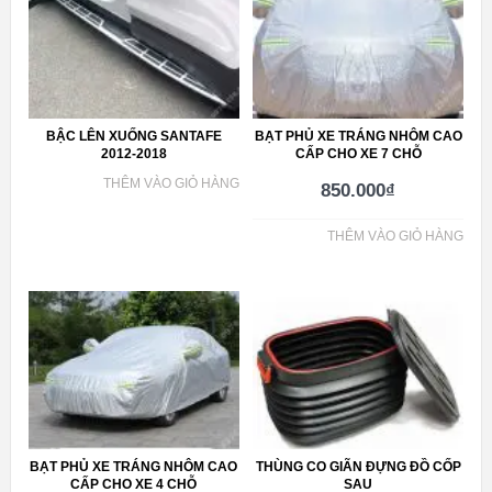
BẬC LÊN XUỐNG SANTAFE
BẠT PHỦ XE TRÁNG NHÔM CAO
2012-2018
CẤP CHO XE 7 CHỖ
THÊM VÀO GIỎ HÀNG
850.000
₫
THÊM VÀO GIỎ HÀNG
BẠT PHỦ XE TRÁNG NHÔM CAO
THÙNG CO GIÃN ĐỰNG ĐỒ CỐP
CẤP CHO XE 4 CHỖ
SAU