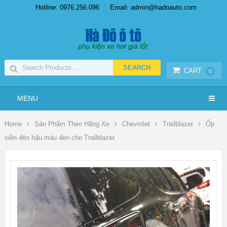
Hotline: 0976.256.096
Email: admin@hadoauto.com
CART
0
MENU
Home
Sản Phẩm Theo Hãng Xe
Chevrolet
Trailblazer
Ốp
viền đèn hậu màu đen cho Trailblazer