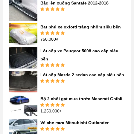
Bậc lên xuống Santafe 2012-2018
Được xếp
hạng
5.00
5
sao
Bạt phủ xe oxford tráng nhôm siêu bền
750.000
₫
Được xếp
hạng
5.00
5
sao
Lót cốp xe Peugeot 5008 cao cấp siêu
bền
Được xếp
Lót cốp Mazda 2 sedan cao cấp siêu bền
hạng
5.00
5
sao
Được xếp
hạng
5.00
5
sao
Bộ 2 chổi gạt mưa trước Maserati Ghibli
1.250.000
₫
Được xếp
hạng
5.00
5
sao
Vè che mưa Mitsubishi Outlander