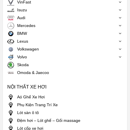
VinFast
Isuzu
Audi
Mercedes
BMW
Lexus
Volkswagen
Volvo
Skoda
Omoda & Jaecoo
NỘI THẤT XE HƠI
Aó Ghế Xe Hơi
Phụ Kiện Trang Trí Xe
Lót sàn ô tô
Đệm hơi – Lót ghế – Gối massage
Lót cốp xe hơi