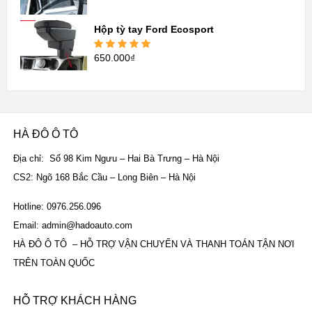
Được xếp
hạng
5.00
5
sao
Hộp tỳ tay Ford Ecosport
650.000
₫
Được xếp
hạng
5.00
5
sao
HÀ ĐÔ Ô TÔ
Địa chỉ: Số 98 Kim Ngưu – Hai Bà Trưng – Hà Nội
CS2: Ngõ 168 Bắc Cầu – Long Biên – Hà Nội
Hotline: 0976.256.096
Email: admin@hadoauto.com
HÀ ĐÔ Ô TÔ – HỖ TRỢ VẬN CHUYỂN VÀ THANH TOÁN TẬN NƠI
TRÊN TOÀN QUỐC
HỖ TRỢ KHÁCH HÀNG