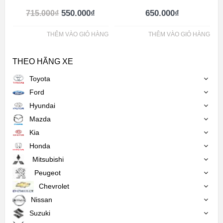
550.000
₫
650.000
₫
715.000
₫
THÊM VÀO GIỎ HÀNG
THÊM VÀO GIỎ HÀNG
THEO HÃNG XE
Toyota
Ford
Hyundai
Mazda
Kia
Honda
Mitsubishi
Peugeot
Chevrolet
Nissan
Suzuki