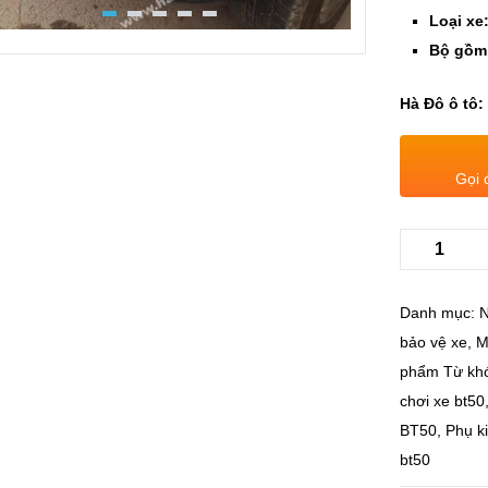
Loại xe
Bộ gồm
Hà Đô ô tô:
Gọi 
Danh mục:
N
bảo vệ xe
,
M
phẩm
Từ kh
chơi xe bt50
BT50
,
Phụ k
bt50