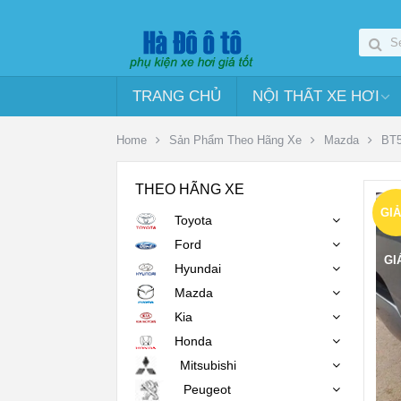
TRANG CHỦ
NỘI THẤT XE HƠI
Home
Sản Phẩm Theo Hãng Xe
Mazda
BT
THEO HÃNG XE
GI
Toyota
Ford
GI
Hyundai
Mazda
Kia
Honda
Mitsubishi
Peugeot