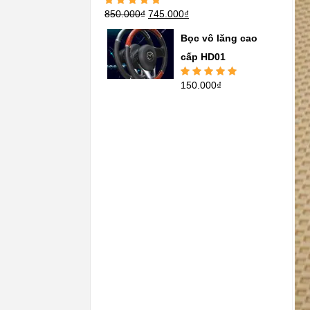
850.000
₫
745.000
₫
Được xếp
hạng
5.00
5
sao
Bọc vô lăng cao
cấp HD01
150.000
₫
Được xếp
hạng
5.00
5
sao