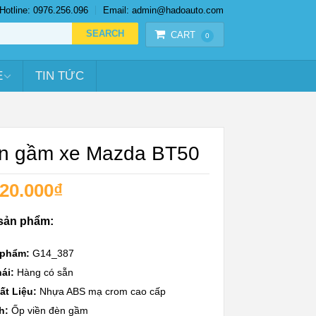
Hotline: 0976.256.096
Email: admin@hadoauto.com
CART
0
E
TIN TỨC
n gầm xe Mazda BT50
20.000
₫
 sản phẩm:
 phẩm:
G14_387
ái:
Hàng có sẵn
ất Liệu:
Nhựa ABS mạ crom cao cấp
h:
Ốp viền đèn gầm