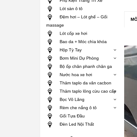
Phụ Kiện Trang Trí Xe
Lót sàn ô tô
Đệm hơi – Lót ghế – Gối
MÔ
massage
Lót cốp xe hơi
Bao da + Móc chìa khóa
Hộp Tỳ Tay
Bơm Mini Dự Phòng
Bộ ốp chân phanh chân ga
Nước hoa xe hơi
Thảm taplo da vân cacbon
Thảm taplo lông cừu cao cấp
Bọc Vô Lăng
Rèm che nắng ô tô
Gối Tựa Đầu
Đèn Led Nội Thất