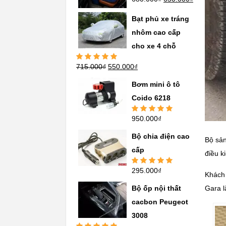
hạng
5.00
5
sao
Bạt phủ xe tráng
nhôm cao cấp
cho xe 4 chỗ
715.000
₫
550.000
₫
Được xếp
hạng
5.00
5
sao
Bơm mini ô tô
Coido 6218
950.000
₫
Được xếp
hạng
5.00
5
sao
Bộ chia điện cao
Bộ sản
cấp
điều ki
295.000
₫
Được xếp
Khách 
hạng
5.00
5
sao
Bộ ốp nội thất
Gara l
cacbon Peugeot
3008