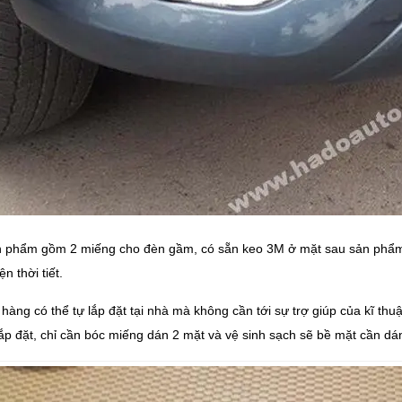
 phẩm gồm 2 miếng cho đèn gầm, có sẵn keo 3M ở mặt sau sản phẩm,
ện thời tiết.
hàng có thể tự lắp đặt tại nhà mà không cần tới sự trợ giúp của kĩ th
ắp đặt, chỉ cần bóc miếng dán 2 mặt và vệ sinh sạch sẽ bề mặt cần dán 