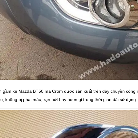
 gầm xe Mazda BT50 mạ Crom được sản xuất trên dây chuyền công ngh
o, không bị phai màu, rạn nứt hay hoen gỉ trong thời gian dài sử dụng.