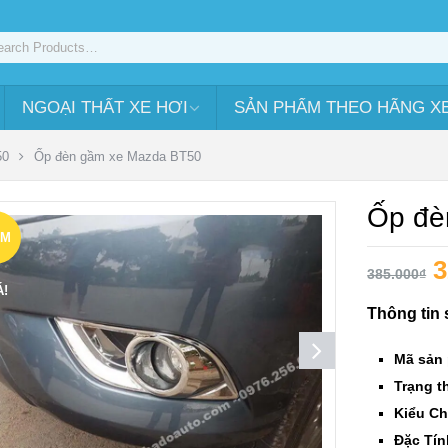
NGOẠI THẤT XE HƠI
SẢN PHẨM THEO HÃNG X
50
Ốp đèn gầm xe Mazda BT50
Ốp đè
ẢM
3
385.000
₫
Á!
Thông tin
Mã sản
Trạng th
Kiểu Ch
Đặc Tín