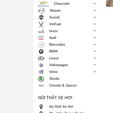
Chevrolet
Nissan
Suzuki
VinFast
Isuzu
Audi
Mercedes
BMW
Lexus
Volkswagen
Volvo
Skoda
Omoda & Jaecoo
NỘI THẤT XE HƠI
Aó Ghế Xe Hơi