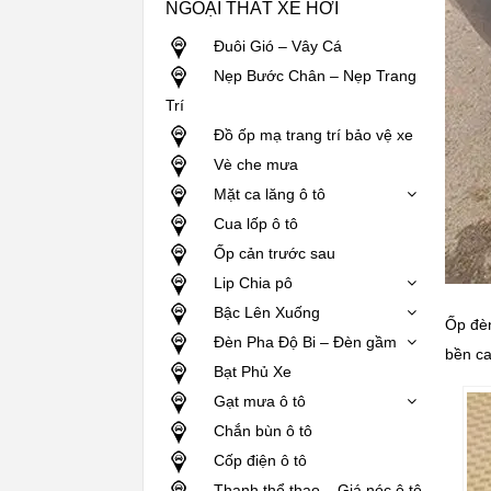
NGOẠI THẤT XE HƠI
Đuôi Gió – Vây Cá
Nẹp Bước Chân – Nẹp Trang
Trí
Đồ ốp mạ trang trí bảo vệ xe
Vè che mưa
Mặt ca lăng ô tô
Cua lốp ô tô
Ốp cản trước sau
Lip Chia pô
Bậc Lên Xuống
Ốp đèn
Đèn Pha Độ Bi – Đèn gầm
bền ca
Bạt Phủ Xe
Gạt mưa ô tô
Chắn bùn ô tô
Cốp điện ô tô
Thanh thể thao – Giá nóc ô tô