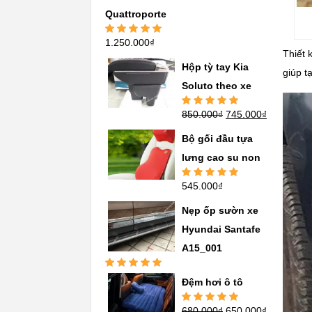
Quattroporte
1.250.000
₫
Được xếp
hạng
5.00
5
Thiết 
sao
Hộp tỳ tay Kia
giúp t
Soluto theo xe
850.000
₫
745.000
₫
Được xếp
hạng
5.00
5
sao
Bộ gối đầu tựa
lưng cao su non
545.000
₫
Được xếp
hạng
5.00
5
sao
Nẹp ốp sườn xe
Hyundai Santafe
A15_001
Được xếp
Đệm hơi ô tô
hạng
5.00
5
sao
680.000
₫
650.000
₫
Được xếp