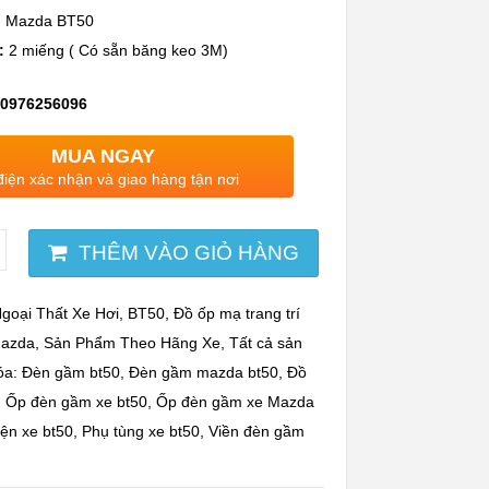
:
Mazda BT50
:
2 miếng ( Có sẵn băng keo 3M)
 0976256096
MUA NGAY
điện xác nhận và giao hàng tận nơi
THÊM VÀO GIỎ HÀNG
goại Thất Xe Hơi
,
BT50
,
Đồ ốp mạ trang trí
azda
,
Sản Phẩm Theo Hãng Xe
,
Tất cả sản
óa:
Đèn gầm bt50
,
Đèn gầm mazda bt50
,
Đồ
,
Ốp đèn gầm xe bt50
,
Ốp đèn gầm xe Mazda
iện xe bt50
,
Phụ tùng xe bt50
,
Viền đèn gầm