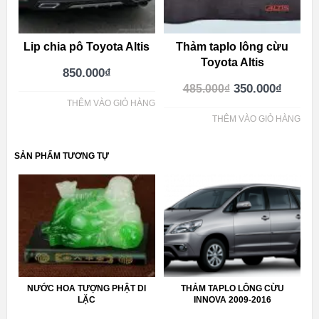
Lip chia pô Toyota Altis
Thảm taplo lông cừu
Toyota Altis
850.000
₫
350.000
₫
485.000
₫
THÊM VÀO GIỎ HÀNG
THÊM VÀO GIỎ HÀNG
SẢN PHẨM TƯƠNG TỰ
NƯỚC HOA TƯỢNG PHẬT DI
THẢM TAPLO LÔNG CỪU
LẶC
INNOVA 2009-2016