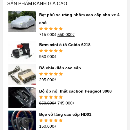
SẢN PHẨM ĐÁNH GIÁ CAO
Bạt phủ xe tráng nhôm cao cấp cho xe 4
chỗ
715.000
₫
550.000
₫
Được xếp
hạng
5.00
5
sao
Bơm mini ô tô Coido 6218
950.000
₫
Được xếp
hạng
5.00
5
sao
Bộ chia điện cao cấp
295.000
₫
Được xếp
hạng
5.00
5
sao
Bộ ốp nội thất cacbon Peugeot 3008
850.000
₫
745.000
₫
Được xếp
hạng
5.00
5
sao
Bọc vô lăng cao cấp HD01
150.000
₫
Được xếp