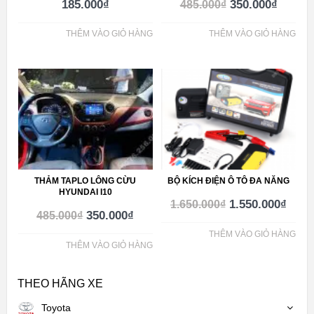
185.000
₫
350.000
₫
485.000
₫
THÊM VÀO GIỎ HÀNG
THÊM VÀO GIỎ HÀNG
THẢM TAPLO LÔNG CỪU
BỘ KÍCH ĐIỆN Ô TÔ ĐA NĂNG
HYUNDAI I10
1.550.000
₫
1.650.000
₫
350.000
₫
485.000
₫
THÊM VÀO GIỎ HÀNG
THÊM VÀO GIỎ HÀNG
THEO HÃNG XE
Toyota