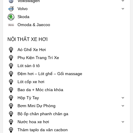
Volkswagen
Volvo
Skoda
Omoda & Jaecoo
NỘI THẤT XE HƠI
Aó Ghế Xe Hơi
Phụ Kiện Trang Trí Xe
Lót sàn ô tô
Đệm hơi – Lót ghế – Gối massage
Lót cốp xe hơi
Bao da + Móc chìa khóa
Hộp Tỳ Tay
Bơm Mini Dự Phòng
Bộ ốp chân phanh chân ga
Nước hoa xe hơi
Thảm taplo da vân cacbon