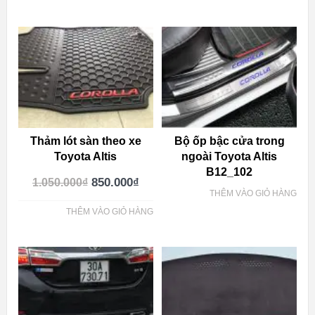
Thảm lót sàn theo xe
Bộ ốp bậc cửa trong
Toyota Altis
ngoài Toyota Altis
B12_102
850.000
₫
1.050.000
₫
THÊM VÀO GIỎ HÀNG
THÊM VÀO GIỎ HÀNG