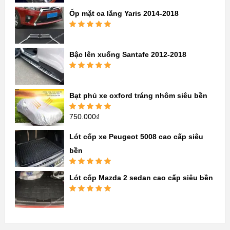
hạng
5.00
5
sao
Ốp mặt ca lăng Yaris 2014-2018
Được xếp
hạng
5.00
5
sao
Bậc lên xuống Santafe 2012-2018
Được xếp
hạng
5.00
5
sao
Bạt phủ xe oxford tráng nhôm siêu bền
750.000
₫
Được xếp
hạng
5.00
5
sao
Lót cốp xe Peugeot 5008 cao cấp siêu
bền
Được xếp
Lót cốp Mazda 2 sedan cao cấp siêu bền
hạng
5.00
5
sao
Được xếp
hạng
5.00
5
sao