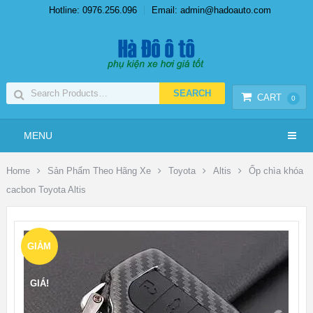
Hotline: 0976.256.096
Email: admin@hadoauto.com
CART
0
MENU
Home
Sản Phẩm Theo Hãng Xe
Toyota
Altis
Ốp chìa khóa
cacbon Toyota Altis
GIẢM
GIÁ!