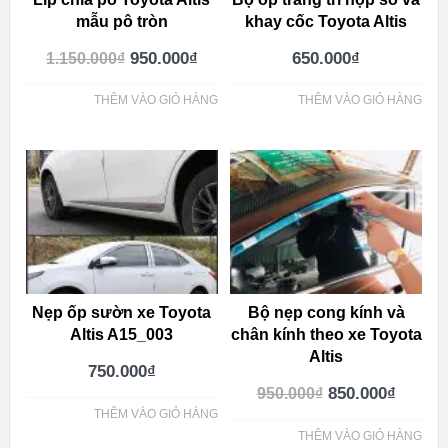
mẫu pô tròn
khay cốc Toyota Altis
950.000
₫
650.000
₫
1.150.000
₫
THÊM VÀO GIỎ HÀNG
THÊM VÀO GIỎ HÀNG
Nẹp ốp sườn xe Toyota
Bộ nẹp cong kính và
Altis A15_003
chân kính theo xe Toyota
Altis
750.000
₫
850.000
₫
950.000
₫
THÊM VÀO GIỎ HÀNG
THÊM VÀO GIỎ HÀNG