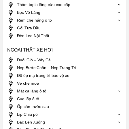
Thảm taplo lông cừu cao cấp
Bọc Vô Lăng
Rèm che nắng ô tô
Gối Tựa Đầu
Đèn Led Nội Thất
NGOẠI THẤT XE HƠI
Đuôi Gió – Vây Cá
Nẹp Bước Chân – Nẹp Trang Trí
Đồ ốp mạ trang trí bảo vệ xe
Vè che mưa
Mặt ca lăng ô tô
Cua lốp ô tô
Ốp cản trước sau
Lip Chia pô
Bậc Lên Xuống