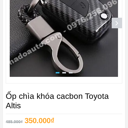
Ốp chìa khóa cacbon Toyota
Altis
350.000
₫
485.000
₫